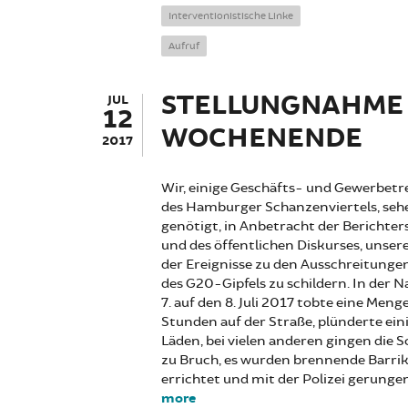
Interventionistische Linke
Aufruf
STELLUNGNAHME 
JUL
12
WOCHENENDE
2017
Wir, einige Geschäfts- und Gewerbetr
des Hamburger Schanzenviertels, seh
genötigt, in Anbetracht der Berichte
und des öffentlichen Diskurses, unsere
der Ereignisse zu den Ausschreitunge
des G20-Gipfels zu schildern. In der 
7. auf den 8. Juli 2017 tobte eine Menge
Stunden auf der Straße, plünderte ein
Läden, bei vielen anderen gingen die 
zu Bruch, es wurden brennende Barri
errichtet und mit der Polizei gerunge
more
about Stellungnahme zu den Er