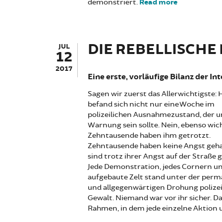
demonstriert.
Read more
about Bildun
DIE REBELLISCH
JUL
12
2017
Eine erste, vorläufige Bilanz der I
Sagen wir zuerst das Allerwichtigste
befand sich nicht nur eine Woche im
polizeilichen Ausnahmezustand, der u
Warnung sein sollte. Nein, ebenso wich
Zehntausende haben ihm getrotzt.
Zehntausende haben keine Angst geh
sind trotz ihrer Angst auf der Straße 
Jede Demonstration, jedes Cornern un
aufgebaute Zelt stand unter der per
und allgegenwärtigen Drohung polizei
Gewalt. Niemand war vor ihr sicher. Da
Rahmen, in dem jede einzelne Aktion 