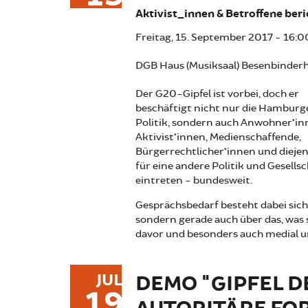
Aktivist_innen & Betroffene ber
Freitag, 15. September 2017 -
16:0
DGB Haus (Musiksaal) Besenbinder
Der G20-Gipfel ist vorbei, doch er
beschäftigt nicht nur die Hamburg
Politik, sondern auch Anwohner*i
Aktivist*innen, Medienschaffende,
Bürgerrechtlicher*innen und diejen
für eine andere Politik und Gesells
eintreten - bundesweit.
Gesprächsbedarf besteht dabei siche
sondern gerade auch über das, was 
davor und besonders auch medial un
JUL
DEMO "GIPFEL D
19