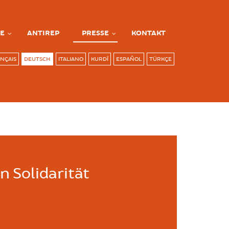
E
ANTIREP
PRESSE
KONTAKT
NÇAIS
DEUTSCH
ITALIANO
KURDÎ
ESPAÑOL
TÜRKÇE
n Solidarität