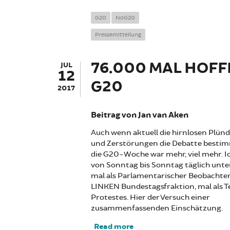
G20
NoG20
Pressemitteilung
76.000 MAL HOFF
JUL
12
G20
2017
Beitrag von Jan van Aken
Auch wenn aktuell die hirnlosen Plü
und Zerstörungen die Debatte besti
die G20-Woche war mehr, viel mehr. I
von Sonntag bis Sonntag täglich unte
mal als Parlamentarischer Beobachter
LINKEN Bundestagsfraktion, mal als Te
Protestes. Hier der Versuch einer
zusammenfassenden Einschätzung.
Read more
about 76.000 mal Hoffnu