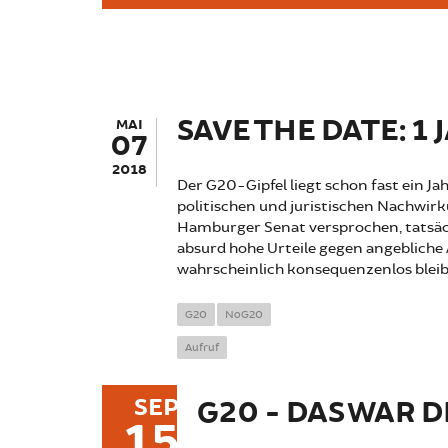
SAVE THE DATE: 1 J
MAI
07
2018
Der G20-Gipfel liegt schon fast ein J
politischen und juristischen Nachwirk
Hamburger Senat versprochen, tatsächl
absurd hohe Urteile gegen angebliche 
wahrscheinlich konsequenzenlos blei
G20
NoG20
Aufruf
SEP
G20 - DAS WAR D
15