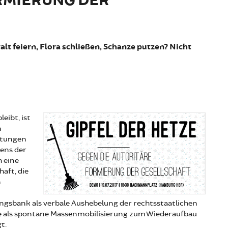
RMIERUNG DER
alt feiern, Flora schließen, Schanze putzen? Nicht
eibt, ist
n
itungen
tens der
h eine
aft, die
n
ungsbank als verbale Aushebelung der rechtsstaatlichen
e als spontane Massenmobilisierung zum Wiederaufbau
t.