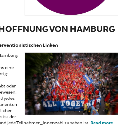
gsstreik war widerständig, laut und wütend
E HOFFNUNG VON HAMBURG
nterventionistischen Linken
: Hamburg
ns eine
tig:
abt oder
gewesen.
d jedes
manenten
licher
s ist der
und jede Teilnehmer_innenzahl zu sehen ist.
Read more
about Di
rebellisc