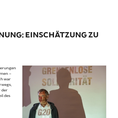
NUNG: EINSCHÄTZUNG ZU
nderungen
mmen –
ch war
rwegs,
 der
il des
ng: Einschätzung zu G20