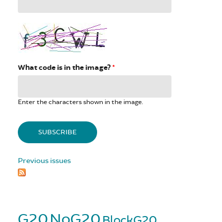
ng
g
What code is in the image?
*
Enter the characters shown in the image.
Previous issues
G20
NoG20
BlockG20