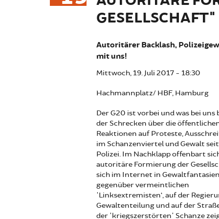
AUTORITÄRE FO
GESELLSCHAFT"
Autoritärer Backlash, Polizeigew
mit uns!
Mittwoch, 19. Juli 2017 - 18:30
Hachmannplatz/ HBF, Hamburg
Der G20 ist vorbei und was bei uns bl
der Schrecken über die öffentliche
Reaktionen auf Proteste, Ausschre
im Schanzenviertel und Gewalt sei
Polizei. Im Nachklapp offenbart sic
autoritäre Formierung der Gesellsch
sich im Internet in Gewaltfantasie
gegenüber vermeintlichen
'Linksextremisten‘, auf der Regier
Gewaltenteilung und auf der Straß
der 'kriegszerstörten' Schanze zeig