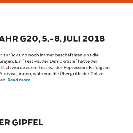
AHR G20, 5.-8. JULI 2018
ahr zurück und noch immer beschäftigen uns die
ungen. Ein "Festival der Demokratie" hatte der
ich wurde es ein Festival der Repression. Es folgten
Aktivist_innen, während die Übergriffe der Polizei
ben.
Read more
about SAVE THE DATE: 1 JAHR G20, 5.-8.
JULI 2018
ER GIPFEL