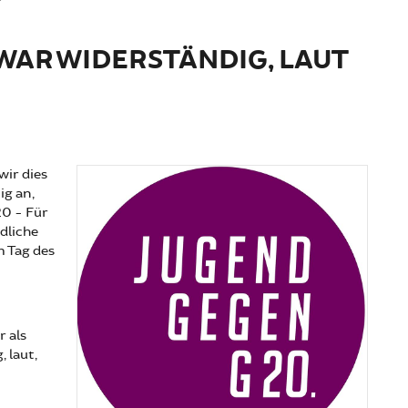
WAR WIDERSTÄNDIG, LAUT
wir dies
ig an,
20 - Für
dliche
 Tag des
r als
 laut,