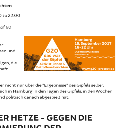
ichten
0
to
22:00
hof 60
er
nnen und
igen, die
chaft
r nicht nur über die “Ergebnisse“ des Gipfels selber,
sich in Hamburg in den Tagen des Gipfels, in den Wochen
d politisch danach abgespielt hat.
ER HETZE - GEGEN DIE