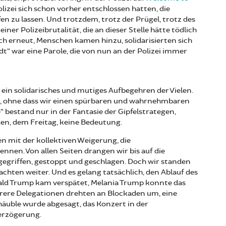
Polizei sich schon vorher entschlossen hatten, die
 zu lassen. Und trotzdem, trotz der Prügel, trotz des
iner Polizeibrutalität, die an dieser Stelle hätte tödlich
 erneut, Menschen kamen hinzu, solidarisierten sich
adt“ war eine Parole, die von nun an der Polizei immer
 ein solidarisches und mutiges Aufbegehren der Vielen.
n, ohne dass wir einen spürbaren und wahrnehmbaren
 bestand nur in der Fantasie der Gipfelstrategen,
den, dem Freitag, keine Bedeutung.
 mit der kollektiven Weigerung, die
en. Von allen Seiten drangen wir bis auf die
gegriffen, gestoppt und geschlagen. Doch wir standen
hten weiter. Und es gelang tatsächlich, den Ablauf des
ald Trump kam verspätet, Melania Trump konnte das
rere Delegationen drehten an Blockaden um, eine
äuble wurde abgesagt, das Konzert in der
erzögerung.