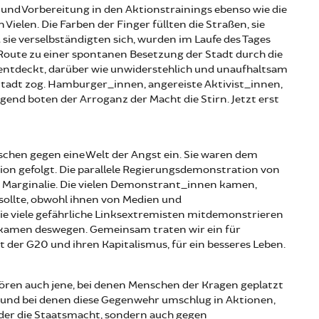
und Vorbereitung in den Aktionstrainings ebenso wie die
ielen. Die Farben der Finger füllten die Straßen, sie
 sie verselbständigten sich, wurden im Laufe des Tages
 Route zu einer spontanen Besetzung der Stadt durch die
entdeckt, darüber wie unwiderstehlich und unaufhaltsam
 Stadt zog. Hamburger_innen, angereiste Aktivist_innen,
ugend boten der Arroganz der Macht die Stirn. Jetzt erst
chen gegen eine Welt der Angst ein. Sie waren dem
n gefolgt. Die parallele Regierungsdemonstration von
 Marginalie. Die vielen Demonstrant_innen kamen,
ollte, obwohl ihnen von Medien und
ie viele gefährliche Linksextremisten mitdemonstrieren
 kamen deswegen. Gemeinsam traten wir ein für
t der G20 und ihren Kapitalismus, für ein besseres Leben.
hören auch jene, bei denen Menschen der Kragen geplatzt
 – und bei denen diese Gegenwehr umschlug in Aktionen,
oder die Staatsmacht, sondern auch gegen