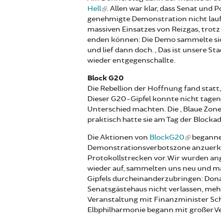
Hell
. Allen war klar, dass Senat und 
genehmigte Demonstration nicht laufen
massiven Einsatzes von Reizgas, trotz e
enden können: Die Demo sammelte sich
und lief dann doch. „Das ist unsere St
wieder entgegenschallte.
Block G20
Die Rebellion der Hoffnung fand statt,
Dieser G20-Gipfel konnte nicht tage
Unterschied machten. Die „Blaue Zone“
praktisch hatte sie am Tag der Blocka
Die Aktionen von
BlockG20
begannen
Demonstrationsverbotszone anzuerkenn
Protokollstrecken vor. Wir wurden an
wieder auf, sammelten uns neu und mac
Gipfels durcheinanderzubringen: Don
Senatsgästehaus nicht verlassen, meh
Veranstaltung mit Finanzminister Sch
Elbphilharmonie begann mit großer V