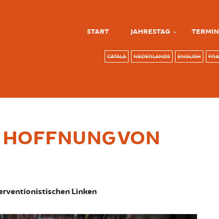
START
JAHRESTAG
TERMIN
CATALÀ
NEDERLANDS
ENGLISH
FRA
E HOFFNUNG VON
nterventionistischen Linken