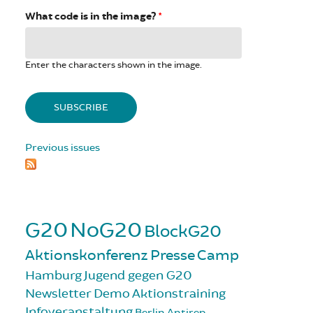
What code is in the image?
*
Enter the characters shown in the image.
Previous issues
G20
NoG20
BlockG20
Aktionskonferenz
Presse
Camp
Hamburg
Jugend gegen G20
Newsletter
Demo
Aktionstraining
Infoveranstaltung
Berlin
Antirep