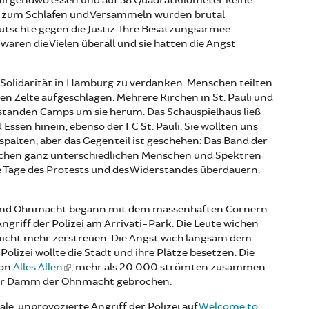
nirgendwo essen und auf 38 Quadratkilometer keine
te zum Schlafen und Versammeln wurden brutal
putschte gegen die Justiz. Ihre Besatzungsarmee
 waren die Vielen überall und sie hatten die Angst
 Solidarität in Hamburg zu verdanken. Menschen teilten
n Zelte aufgeschlagen. Mehrere Kirchen in St. Pauli und
tstanden Camps um sie herum. Das Schauspielhaus ließ
sen hinein, ebenso der FC St. Pauli. Sie wollten uns
palten, aber das Gegenteil ist geschehen: Das Band der
ischen ganz unterschiedlichen Menschen und Spektren
e Tage des Protests und des Widerstandes überdauern.
 und Ohnmacht begann mit dem massenhaften Cornern
riff der Polizei am Arrivati-Park. Die Leute wichen
h nicht mehr zerstreuen. Die Angst wich langsam dem
olizei wollte die Stadt und ihre Plätze besetzen. Die
von
Alles Allen
, mehr als 20.000 strömten zusammen
der Damm der Ohnmacht gebrochen.
e, unprovozierte Angriff der Polizei auf
Welcome to