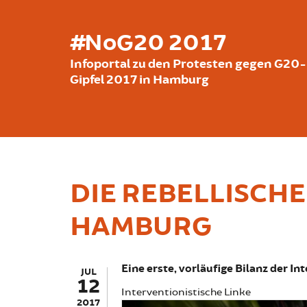
Direkt zum Inhalt
#NoG20 2017
Infoportal zu den Protesten gegen G20-
Gipfel 2017 in Hamburg
DIE REBELLISCH
HAMBURG
Eine erste, vorläufige Bilanz der I
JUL
12
Interventionistische Linke
2017