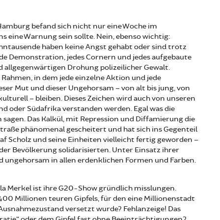
 Hamburg befand sich nicht nur eine Woche im
s eine Warnung sein sollte. Nein, ebenso wichtig:
hntausende haben keine Angst gehabt oder sind trotz
Jede Demonstration, jedes Cornern und jedes aufgebaute
 allgegenwärtigen Drohung polizeilicher Gewalt.
r Rahmen, in dem jede einzelne Aktion und jede
eser Mut und dieser Ungehorsam – von alt bis jung, von
s kulturell – bleiben. Dieses Zeichen wird auch von unseren
nd oder Südafrika verstanden werden. Egal was die
n sagen. Das Kalkül, mit Repression und Diffamierung die
 Straße phänomenal gescheitert und hat sich ins Gegenteil
af Scholz und seine Einheiten vielleicht fertig geworden –
 der Bevölkerung solidarisierten. Unter Einsatz ihrer
nd ungehorsam in allen erdenklichen Formen und Farben.
ela Merkel ist ihre G20-Show gründlich misslungen.
0 Millionen teuren Gipfels, für den eine Millionenstadt
 Ausnahmezustand versetzt wurde? Fehlanzeige! Das
atie“ oder dem Gipfel fast ohne Beeinträchtigungen?