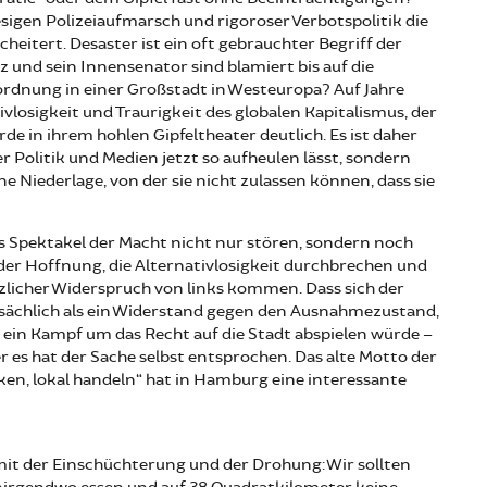
sigen Polizeiaufmarsch und rigoroser Verbotspolitik die
cheitert. Desaster ist ein oft gebrauchter Begriff der
lz und sein Innensenator sind blamiert bis auf die
ordnung in einer Großstadt in Westeuropa? Auf Jahre
vlosigkeit und Traurigkeit des globalen Kapitalismus, der
de in ihrem hohlen Gipfeltheater deutlich. Es ist daher
er Politik und Medien jetzt so aufheulen lässt, sondern
ne Niederlage, von der sie nicht zulassen können, dass sie
s Spektakel der Macht nicht nur stören, sondern noch
 der Hoffnung, die Alternativlosigkeit durchbrechen und
zlicher Widerspruch von links kommen. Dass sich der
sächlich als ein Widerstand gegen den Ausnahmezustand,
s ein Kampf um das Recht auf die Stadt abspielen würde –
er es hat der Sache selbst entsprochen. Das alte Motto der
en, lokal handeln“ hat in Hamburg eine interessante
it der Einschüchterung und der Drohung: Wir sollten