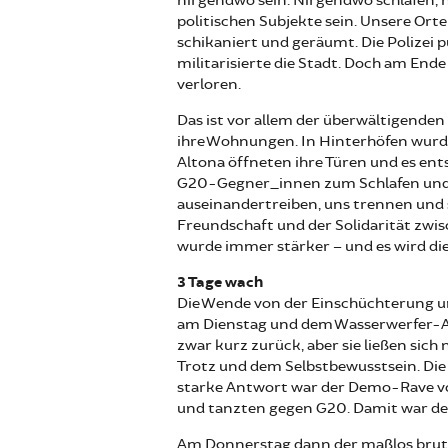
nirgendwo sein. Nirgendwo schlafen, 
politischen Subjekte sein. Unsere Or
schikaniert und geräumt. Die Polizei 
militarisierte die Stadt. Doch am Ende
verloren.
Das ist vor allem der überwältigenden
ihre Wohnungen. In Hinterhöfen wurde
Altona öffneten ihre Türen und es en
G20-Gegner_innen zum Schlafen und Es
auseinandertreiben, uns trennen und s
Freundschaft und der Solidarität zw
wurde immer stärker – und es wird di
3 Tage wach
Die Wende von der Einschüchterung
am Dienstag und dem Wasserwerfer-Ang
zwar kurz zurück, aber sie ließen sic
Trotz und dem Selbstbewusstsein. Die P
starke Antwort war der Demo-Rave 
und tanzten gegen G20. Damit war 
Am Donnerstag dann der maßlos brutal