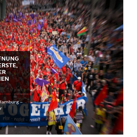
FFNUNG
ERSTE,
ER
HEN
 Hamburg –
er