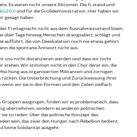
e. Es waren nicht unsere Aktionen. Die IL stand und
ckG20
und für die Großdemonstration. Hier haben wir
ir gesagt haben.
 der Freitagnacht nicht aus dem Ausnahmezustand lösen,
zei über Tage hinweg Menschen drangsaliert, schlägt und
ee aufführt, die von Deeskalation noch nie etwas gehört
wann die spontane Antwort nicht aus.
ir uns nicht distanzieren werden und dass wir nicht
r stehen. Wir stimmen nicht in den Chor derer ein, die
 Mischung aus organisierten Militanten und zornigen
s rücken. Die Unterbrechung und Zurückweisung ihrer
h wenn wir sie in den Formen und den Zielen vielfach
 Gruppen ausgingen, finden wir es problematisch, dass
tung übernehmen, sondern es anderen politischen
 sie zu reden. Über das politische Konzept des
reden sein, das zwar den Hunger nach Rebellion bedient,
 keine Solidarität ausgeht.