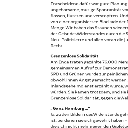
Entscheidend dafür war gute Planung 
ungehorsame, mutige Spontanität von V
flossen, fluteten und verstopften. Und
von einer organisierten Blockade der
Menge. Wir haben das Staunen wieder
der Geist des Widerstandes durch die
Neu-Politisierte und allen voran die J
Recht.
Grenzenlose Solidarität
Am Ende traten gezählte 76.000 Mens
gemeinsamen Aufruf zur Demonstratio
SPD und Grünen wurde zur peinlichen
obwohl ihnen Angst gemacht werden s
Inlandsgeheimdienst erzählt wurde, w
würden. Sie kamen trotzdem, und sie
Grenzenlose Solidarität, gegen die Wel
„Ganz Hamburg …“
Ja, zu den Bildern des Widerstands ge
ist, bei denen sie sich gewehrt haben
die sich nicht mehr gegen den Gipfel 