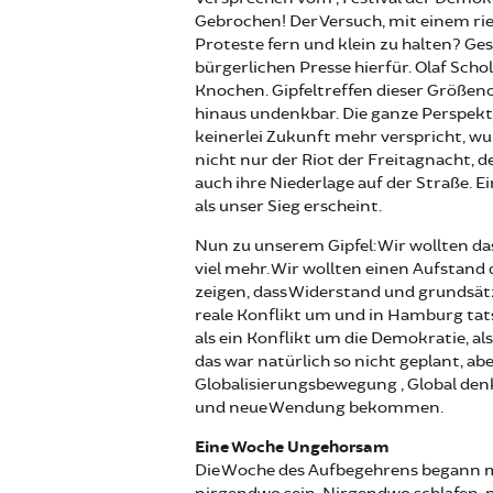
Gebrochen! Der Versuch, mit einem rie
Proteste fern und klein zu halten? Ges
bürgerlichen Presse hierfür. Olaf Scho
Knochen. Gipfeltreffen dieser Größen
hinaus undenkbar. Die ganze Perspekti
keinerlei Zukunft mehr verspricht, wur
nicht nur der Riot der Freitagnacht, d
auch ihre Niederlage auf der Straße. Ei
als unser Sieg erscheint.
Nun zu unserem Gipfel: Wir wollten da
viel mehr. Wir wollten einen Aufstand
zeigen, dass Widerstand und grundsät
reale Konflikt um und in Hamburg tat
als ein Konflikt um die Demokratie, al
das war natürlich so nicht geplant, ab
Globalisierungsbewegung „Global denk
und neue Wendung bekommen.
Eine Woche Ungehorsam
Die Woche des Aufbegehrens begann m