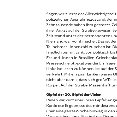
Sagen wir zuerst das Allerwichtigste:
polizeilichen Ausnahmezustand, der un
Zehntausende haben ihm getrotzt. Ze
ihrer Angst auf der Straße gewesen. 
Zelt stand unter der permanenten und
Niemand war vor ihr sicher. Das ist de
Teilnehmer_innenzahl zu sehen ist. Di
friedlich bis militant, von politisch bi
Freund_innen in Brasilien, Griechenla
Presse schreibt, egal was die Umfrage
Linke isolieren zu können, ist auf der
verkehrt. Mit ein paar Linken wären Ol
nicht aber damit, dass sich große Teile
Körper. Auf der Straße. Massenhaft u
Gipfel der 20, Gipfel der Vielen
Reden wir kurz über ihren Gipfel: Ang
Konkrete Ergebnisse des mindestens 40
über eine ganze Woche hinweg in den
Versprechen vom „Festival der Demokr