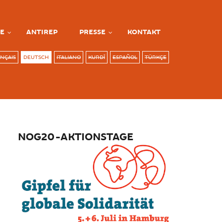
E
ANTIREP
PRESSE
KONTAKT
NÇAIS
DEUTSCH
ITALIANO
KURDÎ
ESPAÑOL
TÜRKÇE
NOG20-AKTIONSTAGE