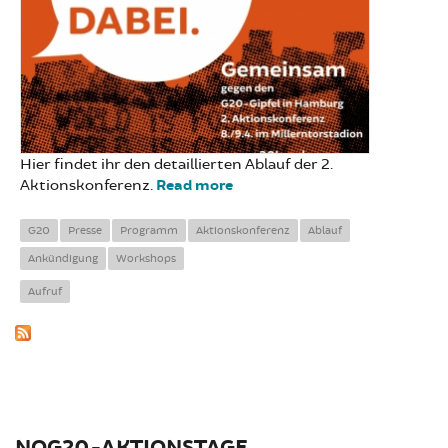
Hier findet ihr den detaillierten Ablauf der 2.
Aktionskonferenz.
Read more
about Programmübersicht
für die zweite
Aktionskonferenz
G20
Presse
Programm
Aktionskonferenz
Ablauf
Ankündigung
Workshops
Aufruf
NOG20-AKTIONSTAGE