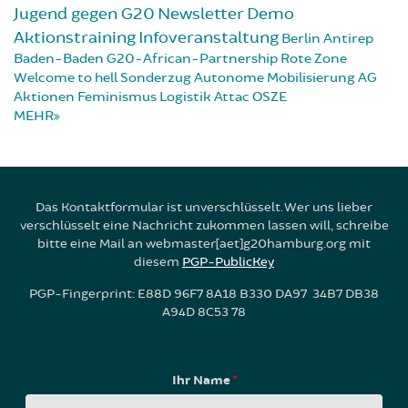
Jugend gegen G20
Newsletter
Demo
Aktionstraining
Infoveranstaltung
Berlin
Antirep
Baden-Baden
G20-African-Partnership
Rote Zone
Welcome to hell
Sonderzug
Autonome Mobilisierung
AG
Aktionen
Feminismus
Logistik
Attac
OSZE
MEHR
Das Kontaktformular ist unverschlüsselt. Wer uns lieber
verschlüsselt eine Nachricht zukommen lassen will, schreibe
bitte eine Mail an webmaster[aet]g20hamburg.org mit
diesem
PGP-PublicKey
PGP-Fingerprint: E88D 96F7 8A18 B330 DA97 34B7 DB38
A94D 8C53 78
Ihr Name
*