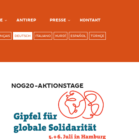
E
ANTIREP
PRESSE
KONTAKT
NÇAIS
DEUTSCH
ITALIANO
KURDÎ
ESPAÑOL
TÜRKÇE
NOG20-AKTIONSTAGE