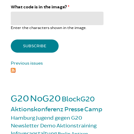
What code is in the image?
*
Enter the characters shown in the image.
Previous issues
G20
NoG20
BlockG20
Aktionskonferenz
Presse
Camp
Hamburg
Jugend gegen G20
Newsletter
Demo
Aktionstraining
Infoveranstaltung
Berlin
Antirep