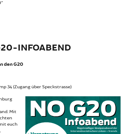
0“
G20-INFOABEND
en den G20
amp 34 (Zugang über Speckstrasse)
amburg
and. Mit
öchten
 mit euch
,