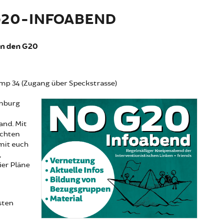
G20-INFOABEND
en den G20
amp 34 (Zugang über Speckstrasse)
amburg
and. Mit
öchten
 mit euch
,
ier Pläne
sten