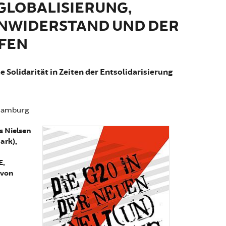
GLOBALISIERUNG,
NWIDERSTAND UND DER
FEN
 Solidarität in Zeiten der Entsolidarisierung
 Hamburg
s Nielsen
ark),
E,
 von