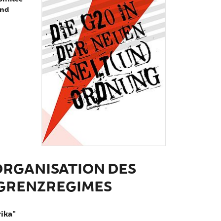
und
ORGANISATION DES
GRENZREGIMES
rika"