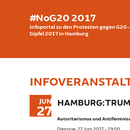
Direkt zum Inhalt
#NoG20 2017
Infoportal zu den Protesten gegen G20-
Gipfel 2017 in Hamburg
INFOVERANSTAL
JUN
HAMBURG: TRU
27
Autoritarismus und Antifemini
Dienstag, 27. Juni 2017 - 19:00