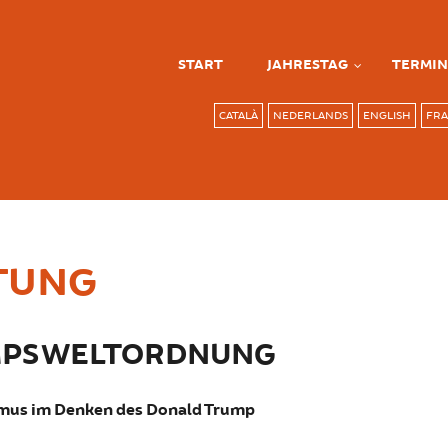
START
JAHRESTAG
TERMIN
CATALÀ
NEDERLANDS
ENGLISH
FRA
TUNG
MPS WELTORDNUNG
smus im Denken des Donald Trump