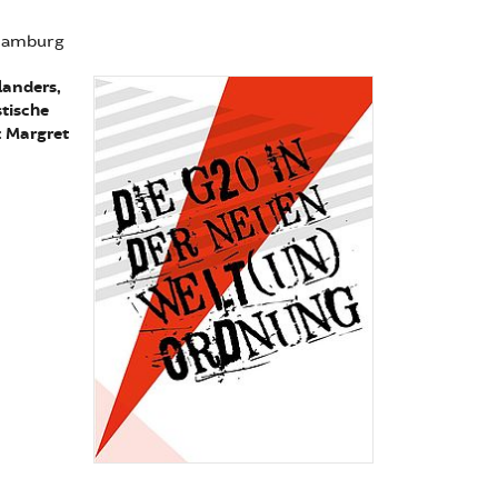
 Hamburg
landers,
stische
: Margret