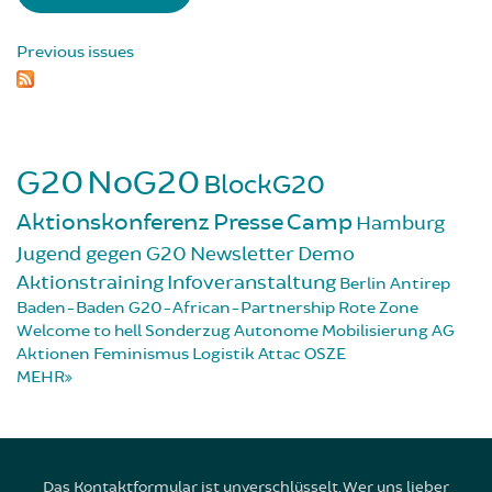
Previous issues
G20
NoG20
BlockG20
Aktionskonferenz
Presse
Camp
Hamburg
Jugend gegen G20
Newsletter
Demo
Aktionstraining
Infoveranstaltung
Berlin
Antirep
Baden-Baden
G20-African-Partnership
Rote Zone
Welcome to hell
Sonderzug
Autonome Mobilisierung
AG
Aktionen
Feminismus
Logistik
Attac
OSZE
MEHR
Das Kontaktformular ist unverschlüsselt. Wer uns lieber