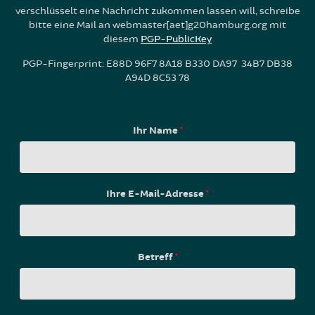
verschlüsselt eine Nachricht zukommen lassen will, schreibe
bitte eine Mail an webmaster[aet]g20hamburg.org mit
diesem
PGP-PublicKey
PGP-Fingerprint: E88D 96F7 8A18 B330 DA97 34B7 DB38
A94D 8C53 78
Ihr Name
*
Ihre E-Mail-Adresse
*
Betreff
*