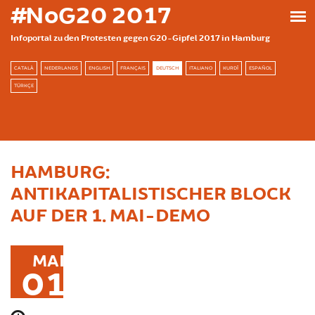
Direkt zum Inhalt
#NoG20 2017
Infoportal zu den Protesten gegen G20-Gipfel 2017 in Hamburg
CATALÀ
NEDERLANDS
ENGLISH
FRANÇAIS
DEUTSCH
ITALIANO
KURDÎ
ESPAÑOL
TÜRKÇE
HAMBURG:
ANTIKAPITALISTISCHER BLOCK
AUF DER 1. MAI-DEMO
MAI
01