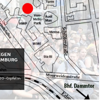
EGEN
HAMBURG
20-Gipfel in