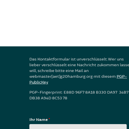
Das Kontaktformular ist unverschlüsselt. Wer uns
lieber verschlüsselt eine Nachricht zukommen lass
will, schreibe bitte eine Mail an
webmaster[aet]g20hamburg.org mit diesem
PGP-
PublicKey
PGP-Fingerprint: E88D 96F7 8A18 B330 DA97 34B7
DB38 A94D 8C53 78
Ihr Name
*