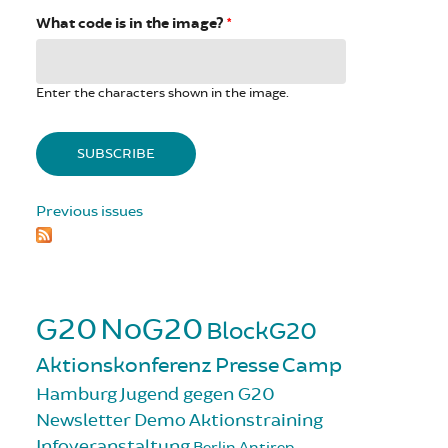
What code is in the image?
*
Enter the characters shown in the image.
Previous issues
G20
NoG20
BlockG20
Aktionskonferenz
Presse
Camp
Hamburg
Jugend gegen G20
Newsletter
Demo
Aktionstraining
Infoveranstaltung
Berlin
Antirep