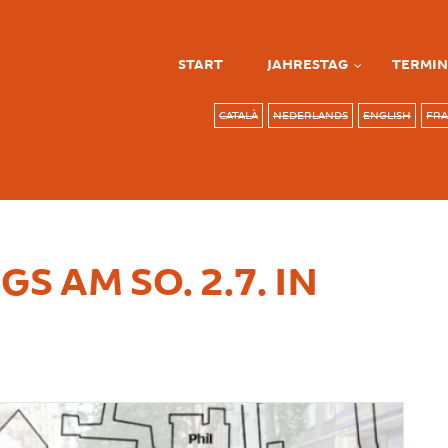
START
JAHRESTAG
TERMIN
CATALÀ
NEDERLANDS
ENGLISH
FRA
 AM SO. 2.7. IN