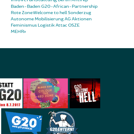
Baden-Baden
G20-African-Partnership
Rote Zone
Welcome to hell
Sonderzug
Autonome Mobilisierung
AG Aktionen
Feminismus
Logistik
Attac
OSZE
MEHR