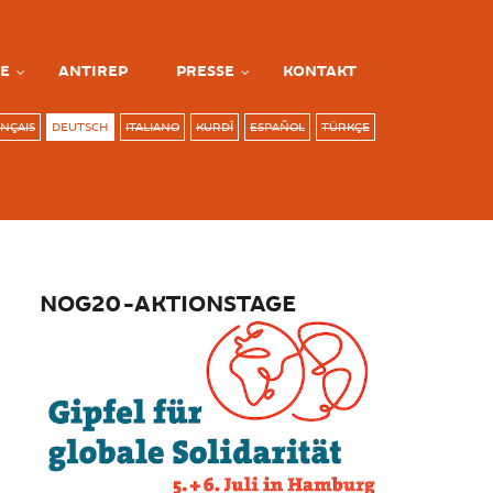
E
ANTIREP
PRESSE
KONTAKT
NÇAIS
DEUTSCH
ITALIANO
KURDÎ
ESPAÑOL
TÜRKÇE
NOG20-AKTIONSTAGE