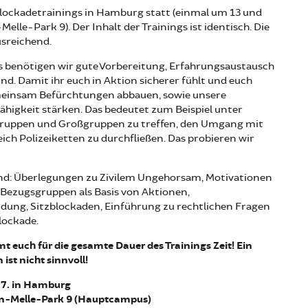
 Blockadetrainings in Hamburg statt (einmal um 13 und
le-Park 9). Der Inhalt der Trainings ist identisch. Die
usreichend.
s benötigen wir gute Vorbereitung, Erfahrungsaustausch
nd. Damit ihr euch in Aktion sicherer fühlt und euch
emeinsam Befürchtungen abbauen, sowie unsere
fähigkeit stärken. Das bedeutet zum Beispiel unter
gruppen und Großgruppen zu treffen, den Umgang mit
ch Polizeiketten zu durchfließen. Das probieren wir
ind: Überlegungen zu Zivilem Ungehorsam, Motivationen
 Bezugsgruppen als Basis von Aktionen,
dung, Sitzblockaden, Einführung zu rechtlichen Fragen
lockade.
t euch für die gesamte Dauer des Trainings Zeit! Ein
st nicht sinnvoll!
.7. in Hamburg
n-Melle-Park 9 (Hauptcampus)