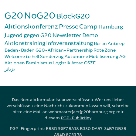
G20
NoG20
BlockG20
Aktionskonferenz
Presse
Camp
Hamburg
Jugend gegen G20
Newsletter
Demo
Aktionstraining
Infoveranstaltung
Berlin
Antirep
Baden-Baden
G20-African-Partnership
Rote Zone
Welcome to hell
Sonderzug
Autonome Mobilisierung
AG
Aktionen
Feminismus
Logistik
Attac
OSZE
زیاتر
Das Kontaktformular ist unverschlüsselt. Wer uns lieber
verschlüsselt eine Nachricht zukommen lassen will, schreibe
bitte eine Mail an webmaster[aet]g20hamburg.org mit
diesem
PGP-PublicKey
PGP-Fingerprint: E88D 96F7 8A18 B330 DA97 34B7 DB38
A94D 8C53 78