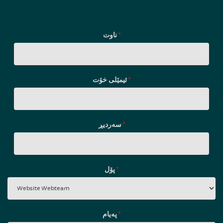
ناوت
*
ئیمێلی خۆت
*
سه‌ردیڕ
*
پۆل
*
پەیام
*