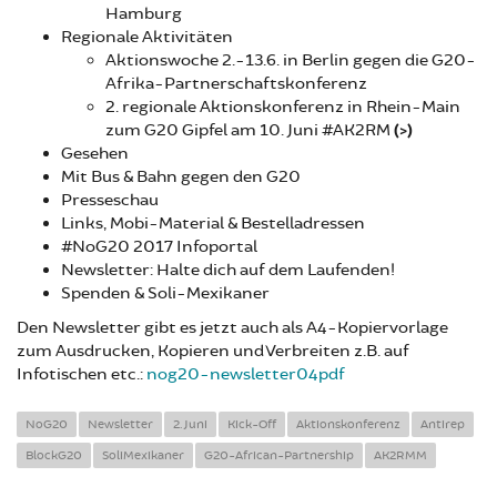
Hamburg
Regionale Aktivitäten
Aktionswoche 2.-13.6. in Berlin gegen die G20-
Afrika-Partnerschaftskonferenz
2. regionale Aktionskonferenz in Rhein-Main
zum G20 Gipfel am 10. Juni #AK2RM
(>)
Gesehen
Mit Bus & Bahn gegen den G20
Presseschau
Links, Mobi-Material & Bestelladressen
#NoG20 2017 Infoportal
Newsletter: Halte dich auf dem Laufenden!
Spenden & Soli-Mexikaner
Den Newsletter gibt es jetzt auch als A4-Kopiervorlage
zum Ausdrucken, Kopieren und Verbreiten z.B. auf
Infotischen etc.:
nog20-newsletter04pdf
NoG20
Newsletter
2. Juni
Kick-Off
Aktionskonferenz
Antirep
BlockG20
SoliMexikaner
G20-African-Partnership
AK2RMM