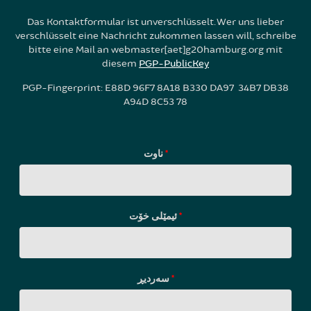
Das Kontaktformular ist unverschlüsselt. Wer uns lieber
verschlüsselt eine Nachricht zukommen lassen will, schreibe
bitte eine Mail an webmaster[aet]g20hamburg.org mit
diesem
PGP-PublicKey
PGP-Fingerprint: E88D 96F7 8A18 B330 DA97 34B7 DB38
A94D 8C53 78
ناوت
*
ئیمێلی خۆت
*
سه‌ردیڕ
*