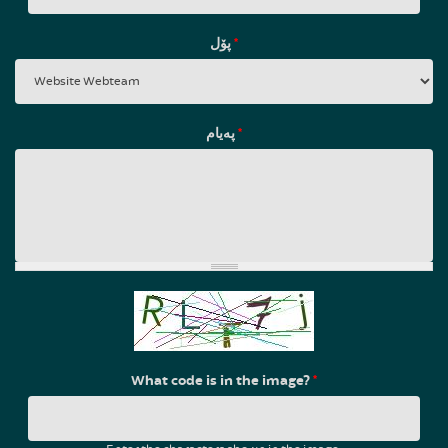
پۆل
*
پەیام
*
What code is in the image?
*