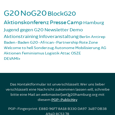
G20
NoG20
BlockG20
Aktionskonferenz
Presse
Camp
Hamburg
Jugend gegen G20
Newsletter
Demo
Aktionstraining
Infoveranstaltung
Berlin
Antirep
Baden-Baden
G20-African-Partnership
Rote Zone
Welcome to hell
Sonderzug
Autonome Mobilisierung
AG
Aktionen
Feminismus
Logistik
Attac
OSZE
DEVAMI
Das Kontaktformular ist unverschlüsselt. Wer uns lieber
verschlüsselt eine Nachricht zukommen lassen will, schreibe
bitte eine Mail an webmaster[aet]g20hamburg.org mit
diesem
PGP-PublicKey
PGP-Fingerprint: E88D 96F7 8A18 B330 DA97 34B7 DB38
A94D 8C53 78