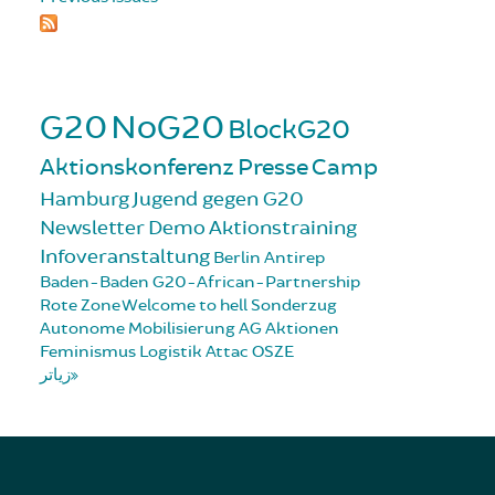
G20
NoG20
BlockG20
Aktionskonferenz
Presse
Camp
Hamburg
Jugend gegen G20
Newsletter
Demo
Aktionstraining
Infoveranstaltung
Berlin
Antirep
Baden-Baden
G20-African-Partnership
Rote Zone
Welcome to hell
Sonderzug
Autonome Mobilisierung
AG Aktionen
Feminismus
Logistik
Attac
OSZE
زیاتر