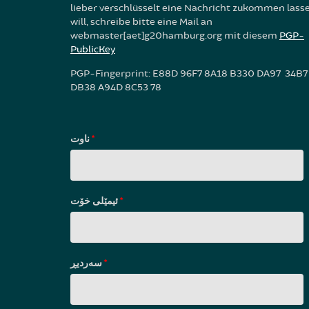
lieber verschlüsselt eine Nachricht zukommen lass
will, schreibe bitte eine Mail an
webmaster[aet]g20hamburg.org mit diesem
PGP-
PublicKey
PGP-Fingerprint: E88D 96F7 8A18 B330 DA97 34B7
DB38 A94D 8C53 78
ناوت
*
ئیمێلی خۆت
*
سه‌ردیڕ
*