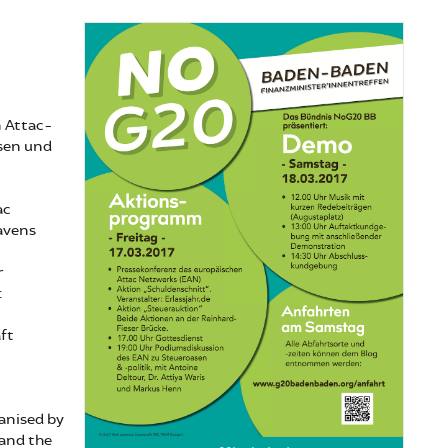
 Attac-
sen und
ac
avens
r
:
ft
anised by
and the