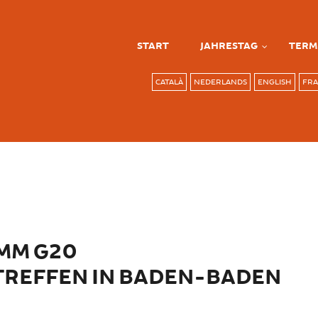
START
JAHRESTAG
TERM
CATALÀ
NEDERLANDS
ENGLISH
FRA
MM G20
TREFFEN IN BADEN-BADEN