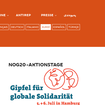
INE
ANTIREP
PRESSE
پەیوەندی
NÇAIS
DEUTSCH
ITALIANO
KURDÎ
ESPAÑOL
TÜRKÇE
NOG20-AKTIONSTAGE