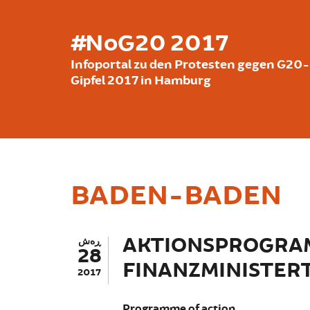
بازبدە بۆ ناوەڕۆکی سەرەکی
#NoG20 2017
Infoportal zu den Protesten gegen G20-
Gipfel 2017 in Hamburg
BADEN-BADEN
AKTIONSPROGRA
ڕەش
28
FINANZMINISTER
2017
Programme of action