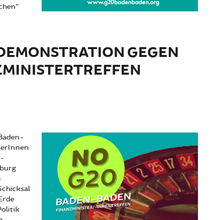
rchen“
nsprogramm G20 Finanzministertreffen in Baden-Baden
DEMONSTRATION GEGEN
ZMINISTERTREFFEN
 Baden-
terInnen
0-
mburg
n
Schicksal
Erde
olitik
n