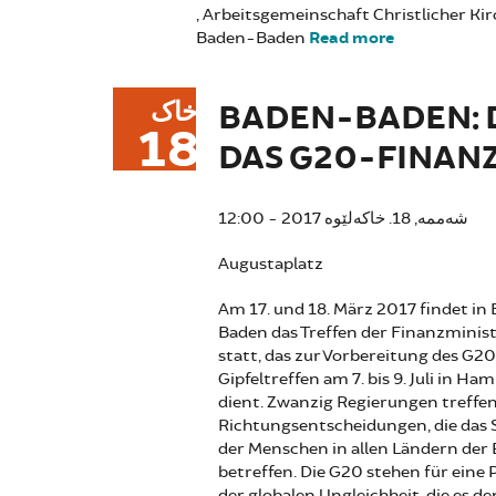
„Arbeitsgemeinschaft Christlicher Ki
Baden-Baden
Read more
about Aktio
خاک
BADEN-BADEN: 
18
DAS G20-FINAN
شەممە, 18. خاکەلێوە 2017 - 12:00
Augustaplatz
Am 17. und 18. März 2017 findet in
Baden das Treffen der Finanzminis
statt, das zur Vorbereitung des G2
Gipfeltreffen am 7. bis 9. Juli in Ha
dient. Zwanzig Regierungen treffe
Richtungsentscheidungen, die das 
der Menschen in allen Ländern der 
betreffen. Die G20 stehen für eine P
der globalen Ungleichheit, die es de