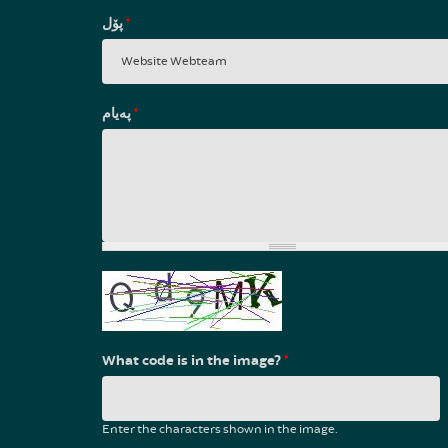
پۆل
*
پەیام
*
What code is in the image?
*
Enter the characters shown in the image.