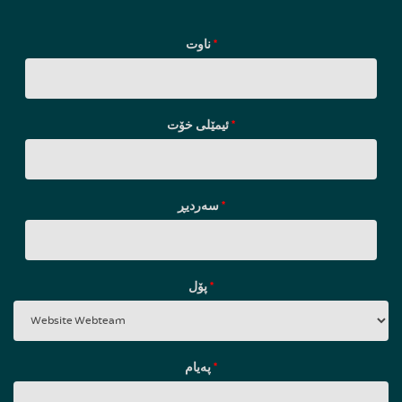
ناوت
*
ئیمێلی خۆت
*
سه‌ردیڕ
*
پۆل
*
پەیام
*