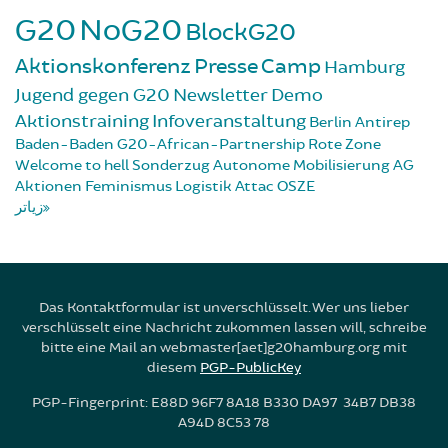
G20
NoG20
BlockG20
Aktionskonferenz
Presse
Camp
Hamburg
Jugend gegen G20
Newsletter
Demo
Aktionstraining
Infoveranstaltung
Berlin
Antirep
Baden-Baden
G20-African-Partnership
Rote Zone
Welcome to hell
Sonderzug
Autonome Mobilisierung
AG
Aktionen
Feminismus
Logistik
Attac
OSZE
زیاتر
Das Kontaktformular ist unverschlüsselt. Wer uns lieber
verschlüsselt eine Nachricht zukommen lassen will, schreibe
bitte eine Mail an webmaster[aet]g20hamburg.org mit
diesem
PGP-PublicKey
PGP-Fingerprint: E88D 96F7 8A18 B330 DA97 34B7 DB38
A94D 8C53 78