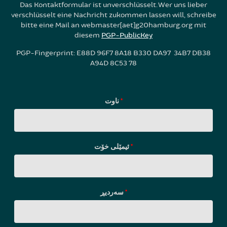
Das Kontaktformular ist unverschlüsselt. Wer uns lieber
verschlüsselt eine Nachricht zukommen lassen will, schreibe
bitte eine Mail an webmaster[aet]g20hamburg.org mit
diesem
PGP-PublicKey
PGP-Fingerprint: E88D 96F7 8A18 B330 DA97 34B7 DB38
A94D 8C53 78
ناوت
*
ئیمێلی خۆت
*
سه‌ردیڕ
*