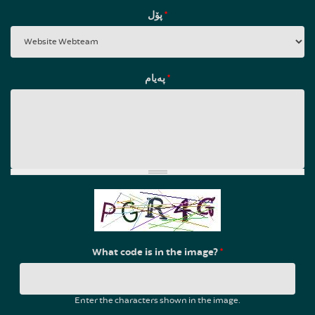
پۆل
*
پەیام
*
What code is in the image?
*
Enter the characters shown in the image.