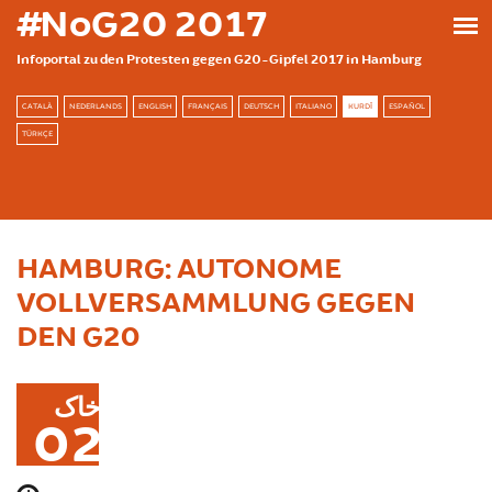
بازبدە بۆ ناوەڕۆکی سەرەکی
#NoG20 2017
Infoportal zu den Protesten gegen G20-Gipfel 2017 in Hamburg
CATALÀ
NEDERLANDS
ENGLISH
FRANÇAIS
DEUTSCH
ITALIANO
KURDÎ
ESPAÑOL
TÜRKÇE
HAMBURG: AUTONOME
VOLLVERSAMMLUNG GEGEN
DEN G20
خاک
02