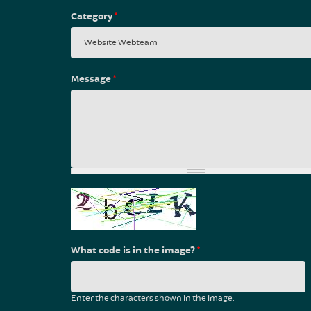
Category
*
Message
*
What code is in the image?
*
Enter the characters shown in the image.