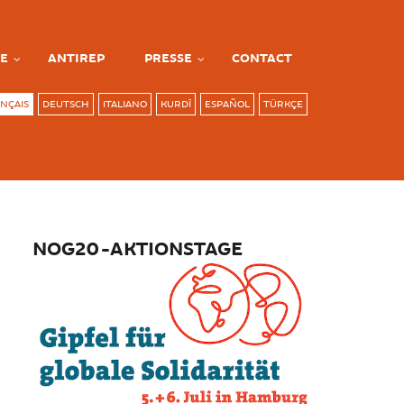
E
ANTIREP
PRESSE
CONTACT
NÇAIS
DEUTSCH
ITALIANO
KURDÎ
ESPAÑOL
TÜRKÇE
NOG20-AKTIONSTAGE