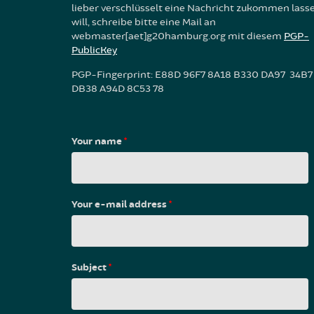
lieber verschlüsselt eine Nachricht zukommen lass
will, schreibe bitte eine Mail an
webmaster[aet]g20hamburg.org mit diesem
PGP-
PublicKey
PGP-Fingerprint: E88D 96F7 8A18 B330 DA97 34B7
DB38 A94D 8C53 78
Your name
*
Your e-mail address
*
Subject
*