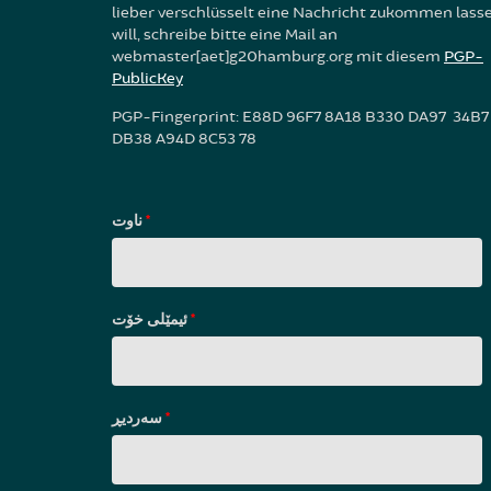
lieber verschlüsselt eine Nachricht zukommen lass
will, schreibe bitte eine Mail an
webmaster[aet]g20hamburg.org mit diesem
PGP-
PublicKey
PGP-Fingerprint: E88D 96F7 8A18 B330 DA97 34B7
DB38 A94D 8C53 78
ناوت
*
ئیمێلی خۆت
*
سه‌ردیڕ
*