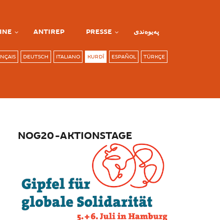
INE
ANTIREP
PRESSE
پەیوەندی
NÇAIS
DEUTSCH
ITALIANO
KURDÎ
ESPAÑOL
TÜRKÇE
NOG20-AKTIONSTAGE