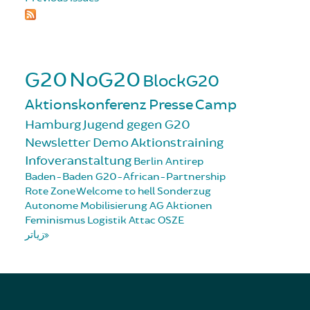
G20
NoG20
BlockG20
Aktionskonferenz
Presse
Camp
Hamburg
Jugend gegen G20
Newsletter
Demo
Aktionstraining
Infoveranstaltung
Berlin
Antirep
Baden-Baden
G20-African-Partnership
Rote Zone
Welcome to hell
Sonderzug
Autonome Mobilisierung
AG Aktionen
Feminismus
Logistik
Attac
OSZE
زیاتر