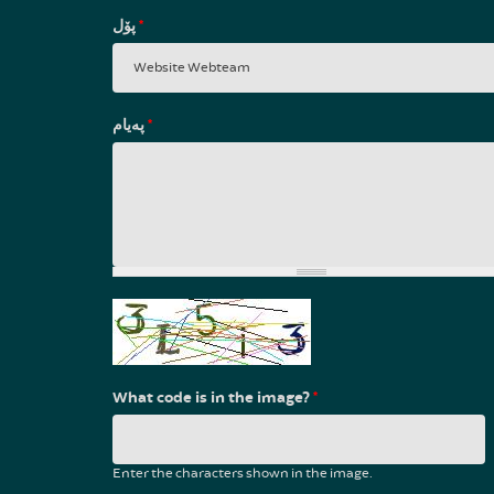
پۆل
*
پەیام
*
What code is in the image?
*
Enter the characters shown in the image.