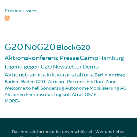
Previous issues
G20
NoG20
BlockG20
Aktionskonferenz
Presse
Camp
Hamburg
Jugend gegen G20
Newsletter
Demo
Aktionstraining
Infoveranstaltung
Berlin
Antirep
Baden-Baden
G20-African-Partnership
Rote Zone
Welcome to hell
Sonderzug
Autonome Mobilisierung
AG
Aktionen
Feminismus
Logistik
Attac
OSZE
MORE
Das Kontaktformular ist unverschlüsselt. Wer uns lieber