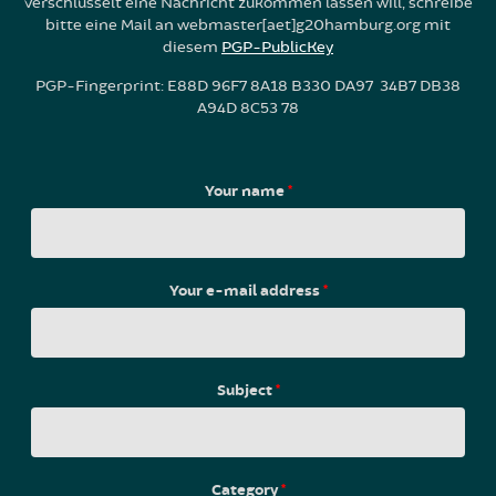
verschlüsselt eine Nachricht zukommen lassen will, schreibe
bitte eine Mail an webmaster[aet]g20hamburg.org mit
diesem
PGP-PublicKey
PGP-Fingerprint: E88D 96F7 8A18 B330 DA97 34B7 DB38
A94D 8C53 78
Your name
*
Your e-mail address
*
Subject
*
Category
*