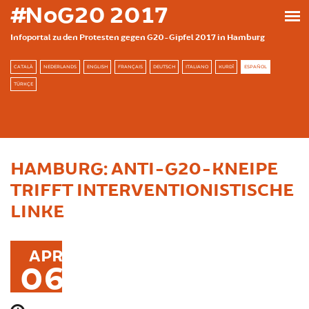
Skip to main content
#NoG20 2017
Infoportal zu den Protesten gegen G20-Gipfel 2017 in Hamburg
CATALÀ
NEDERLANDS
ENGLISH
FRANÇAIS
DEUTSCH
ITALIANO
KURDÎ
ESPAÑOL
TÜRKÇE
HAMBURG: ANTI-G20-KNEIPE
TRIFFT INTERVENTIONISTISCHE
LINKE
APR
06