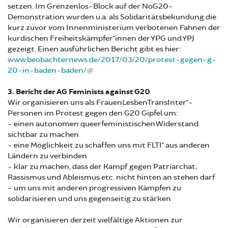
setzen. Im Grenzenlos-Block auf der NoG20-
Demonstration wurden u.a. als Solidaritätsbekundung die
kurz zuvor vom Innenministerium verbotenen Fahnen der
kurdischen Freiheitskämpfer*innen der YPG und YPJ
gezeigt. Einen ausführlichen Bericht gibt es hier:
www.beobachternews.de/2017/03/20/protest-gegen-g-
20-in-baden-baden/
3. Bericht der AG Feminists against G20
Wir organisieren uns als FrauenLesbenTransInter*-
Personen im Protest gegen den G20 Gipfel um:
- einen autonomen queerfeministischen Widerstand
sichtbar zu machen
- eine Möglichkeit zu schaffen uns mit FLTI* aus anderen
Ländern zu verbinden
- klar zu machen, dass der Kampf gegen Patriarchat,
Rassismus und Ableismus etc. nicht hinten an stehen darf
- um uns mit anderen progressiven Kämpfen zu
solidarisieren und uns gegenseitig zu stärken
Wir organisieren derzeit vielfältige Aktionen zur