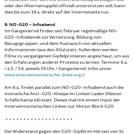
oder den Alternativgipfel offiziell unterstützen will, kann
dies bis zum 18.4. direkt auf der Internetseite tun.
9. NO-G20 – Infoabend
Im Gängeviertel finden seit Februar regelmäßige NO-
G20-Infoabende zur Vernetzung, Bildung von
Bezugsgruppen, und dem Austausch von aktuellen
Informationen (aus den AGs) statt. Außerdem werden
Filme zu vergangenen Gipfelprotesten angeschaut, um aus
den Erfahrungen anderer Proteste zu lernen. Termine: 6.4.
/ 4.5. / 1.6. jeweils 19 Uhr / Gängeviertel. Infos unter:
www.interventionistische-linke.org
Am 6.4. findet parallel zum NO-G20-Infoabend auch die
monatliche Anti-G20-Kneipe im Linken Laden (Kleiner
Schäferkamp 46) statt. Dieses mal mit einem Input der
Interventionistischen Linken zur Aktion Block G20.
+ + + + + + + + + + + + + + + + + + +
Der Widerstand gegen den G20-Gipfel im Herzen von St.