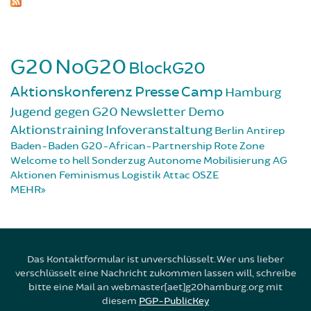
G20
NoG20
BlockG20
Aktionskonferenz
Presse
Camp
Hamburg
Jugend gegen G20
Newsletter
Demo
Aktionstraining
Infoveranstaltung
Berlin
Antirep
Baden-Baden
G20-African-Partnership
Rote Zone
Welcome to hell
Sonderzug
Autonome Mobilisierung
AG
Aktionen
Feminismus
Logistik
Attac
OSZE
MEHR
Das Kontaktformular ist unverschlüsselt. Wer uns lieber
verschlüsselt eine Nachricht zukommen lassen will, schreibe
bitte eine Mail an webmaster[aet]g20hamburg.org mit
diesem
PGP-PublicKey