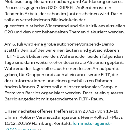
Mobilisierung, Bekanntmachung und Aufklärung unseres
Protestes gegen den G20-GIPFEL. Außerdem ist ein
Reader in Arbeit, der schon im Juni erscheinen wird. Darin
soll aus verschiedenen Blickwinkeln der
queerfeministische Widerstand und die Kritik am aktuellen
G20 und den dort behandelten Themen diskutiert werden.
Am 6. Juli wird eine große autonome Vorabend-Demo
stattfinden, auf der wir einen lauten und gut sichtbaren
FLTI*-Block bilden werden. Während der beiden folgenden
Tage sind dann weitere, eher dezentrale Aktionen geplant.
Während der Tage soll es auch einen festen Anlaufpunkt
geben, für Gruppen und auch allein anreisende FLTI*, die
dort Informationen und einen geschützten Rahmen
finden können. Zudem soll ein internationales Camp in
Form von Barrios organisiert werden. Dort ist ein queeres
Barrio angedacht mit gesondertem FLTI*-Raum.
Unser nächstes offenes Treffen ist am 23.4.17 von 13-18
Uhr im Kölibri- Veranstaltungsraum, Hein-Köllisch-Platz
11/12, 20359 Hamburg. Kontakt:
feminists-against-
g20@riseup.net