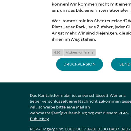
können! Wir kommen nicht mit einem
ein, um das Bild einer internationalen
Wer kommt mit ins Abenteuerland? We
Platz, jeder Park, jede Zufahrt, jeder 
Angst mehr. Wir sind diejenigen, die 
ihnen im Weg stehen.
G20
Aktionskonferenz
DRUCKVERSION
SEND 
Das Kontaktformular ist unverschlüsselt. Wer uns
lieber verschlüsselt eine Nachricht zukommen lass
will, schreibe bitte eine Mail an
webmaster[aet]g20hamburg.org mit diesem
PGP-
PublicKey
PGP-Fingerprint: E88D 96F7 8A18 B330 DA97 34B7