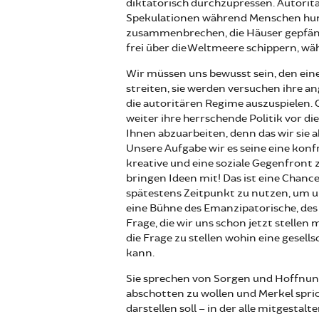
diktatorisch durchzupressen. Autoritä
Spekulationen während Menschen hun
zusammenbrechen, die Häuser gepfänd
frei über die Weltmeere schippern, w
Wir müssen uns bewusst sein, den einen
streiten, sie werden versuchen ihre a
die autoritären Regime auszuspielen.
weiter ihre herrschende Politik vor di
Ihnen abzuarbeiten, denn das wir sie 
Unsere Aufgabe wir es seine eine konfro
kreative und eine soziale Gegenfront
bringen Ideen mit! Das ist eine Chance
spätestens Zeitpunkt zu nutzen, um u
eine Bühne des Emanzipatorische, des
Frage, die wir uns schon jetzt stellen
die Frage zu stellen wohin eine gesell
kann.
Sie sprechen von Sorgen und Hoffnunge
abschotten zu wollen und Merkel spric
darstellen soll – in der alle mitgestalte