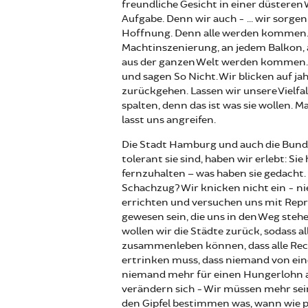
freundliche Gesicht in einer düsteren
Aufgabe. Denn wir auch - ... wir sorge
Hoffnung. Denn alle werden kommen. 
Machtinszenierung, an jedem Balkon,
aus der ganzen Welt werden kommen. 
und sagen So Nicht. Wir blicken auf ja
zurückgehen. Lassen wir unsere Vielf
spalten, denn das ist was sie wollen.
lasst uns angreifen.
Die Stadt Hamburg und auch die Bunde
tolerant sie sind, haben wir erlebt: S
fernzuhalten – was haben sie gedacht
Schachzug? Wir knicken nicht ein - n
errichten und versuchen uns mit Repre
gewesen sein, die uns in den Weg stehe
wollen wir die Städte zurück, sodass 
zusammenleben können, dass alle Rec
ertrinken muss, dass niemand von ein
niemand mehr für einen Hungerlohn aus
verändern sich - Wir müssen mehr sein
den Gipfel bestimmen was, wann wie pa