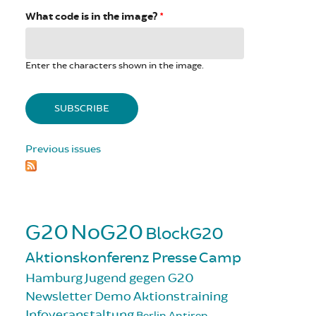
What code is in the image?
*
Enter the characters shown in the image.
Previous issues
G20
NoG20
BlockG20
Aktionskonferenz
Presse
Camp
Hamburg
Jugend gegen G20
Newsletter
Demo
Aktionstraining
Infoveranstaltung
Berlin
Antirep