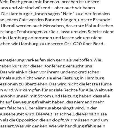
 Welt. Doch genau mit Ihnen zu brechen ist unsere
n uns und wir sind wütend – aber auch wir haben
Die Hamburger_innen sagen "Nein" zu einer feudalen
 an jedem Cafe werden Banner hängen, unsere Freunde
Überall werden auch Menschen, das erste Mal aufstehen
hrelange Erfahrungen zurück...lasst uns den Schritt nicht
alt in Hamburg ankommen und lassen wir uns nicht
 Machen wir Hamburg zu unserem Ort, G20 über Bord –
sregierung verkaufen sich gern als weltoffen. Wie
ie haben kurz vor dieser Konferenz versucht uns
. Das wir einknicken vor ihrem undemokratischen
iemals auch nicht wenn sie eine Festung in Hamburg
ssionen zu überziehen. Das wird nicht die letzte Hürde
n wird. Wir kämpfen für soziale Rechte für Alle. Weltweit
alle Wohnungen mit Strom und Heizung haben, dass alle
ht auf Bewegungsfreiheit haben, das niemand mehr
em falschen Liberalismus abgehängt wird, in der
gebeutet wird. Die Welt ist schnell, die Verhältnisse
 als die Opposition die anklopft. Wir müssen rund um
ssiert. Was wir denken! Wie wir handlungsfähig sein