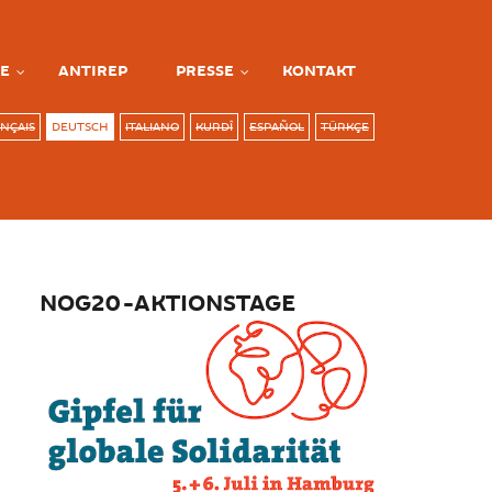
E
ANTIREP
PRESSE
KONTAKT
NÇAIS
DEUTSCH
ITALIANO
KURDÎ
ESPAÑOL
TÜRKÇE
NOG20-AKTIONSTAGE