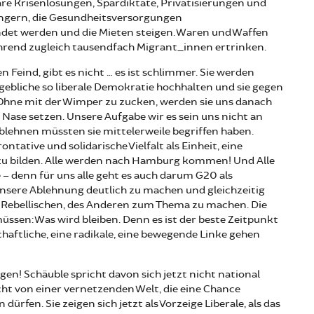
re Krisenlösungen, Spardiktate, Privatisierungen und
gern, die Gesundheitsversorgungen
et werden und die Mieten steigen. Waren und Waffen
ährend zugleich tausendfach Migrant_innen ertrinken.
 Feind, gibt es nicht … es ist schlimmer. Sie werden
ngebliche so liberale Demokratie hochhalten und sie gegen
 Ohne mit der Wimper zu zucken, werden sie uns danach
e Nase setzen. Unsere Aufgabe wir es sein uns nicht an
ablehnen müssten sie mittelerweile begriffen haben.
ntative und solidarische Vielfalt als Einheit, eine
 zu bilden. Alle werden nach Hamburg kommen! Und Alle
 – denn für uns alle geht es auch darum G20 als
nsere Ablehnung deutlich zu machen und gleichzeitig
 Rebellischen, des Anderen zum Thema zu machen. Die
 müssen: Was wird bleiben. Denn es ist der beste Zeitpunkt
schaftliche, eine radikale, eine bewegende Linke gehen
n! Schäuble spricht davon sich jetzt nicht national
ht von einer vernetzenden Welt, die eine Chance
n dürfen. Sie zeigen sich jetzt als Vorzeige Liberale, als das