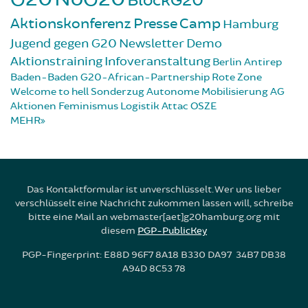
BlockG20
Aktionskonferenz
Presse
Camp
Hamburg
Jugend gegen G20
Newsletter
Demo
Aktionstraining
Infoveranstaltung
Berlin
Antirep
Baden-Baden
G20-African-Partnership
Rote Zone
Welcome to hell
Sonderzug
Autonome Mobilisierung
AG
Aktionen
Feminismus
Logistik
Attac
OSZE
MEHR
Das Kontaktformular ist unverschlüsselt. Wer uns lieber
verschlüsselt eine Nachricht zukommen lassen will, schreibe
bitte eine Mail an webmaster[aet]g20hamburg.org mit
diesem
PGP-PublicKey
PGP-Fingerprint: E88D 96F7 8A18 B330 DA97 34B7 DB38
A94D 8C53 78