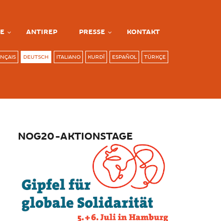
E
ANTIREP
PRESSE
KONTAKT
NÇAIS
DEUTSCH
ITALIANO
KURDÎ
ESPAÑOL
TÜRKÇE
NOG20-AKTIONSTAGE