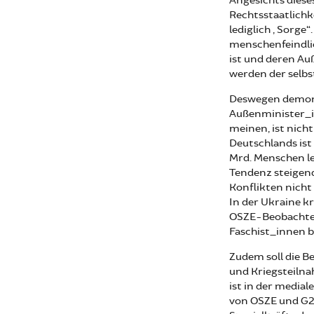
Angesichts diese
Rechtsstaatlichk
lediglich „Sorge“
menschenfeindlic
ist und deren Au
werden der selbs
Deswegen demons
Außenminister_in
meinen, ist nich
Deutschlands ist 
Mrd. Menschen le
Tendenz steigend
Konflikten nicht 
In der Ukraine k
OSZE-Beobachter
Faschist_innen be
Zudem soll die Be
und Kriegsteilna
ist in der media
von OSZE und G2