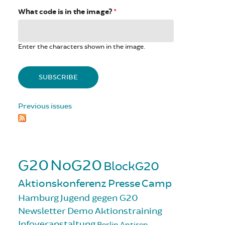
What code is in the image?
*
Enter the characters shown in the image.
Previous issues
G20
NoG20
BlockG20
Aktionskonferenz
Presse
Camp
Hamburg
Jugend gegen G20
Newsletter
Demo
Aktionstraining
Infoveranstaltung
Berlin
Antirep