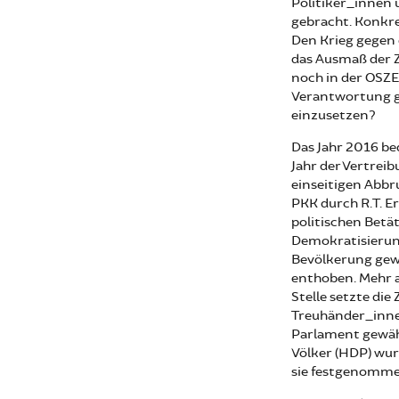
Politiker_innen
gebracht. Konkr
Den Krieg gegen 
das Ausmaß der Z
noch in der OSZE
Verantwortung ge
einzusetzen?
Das Jahr 2016 be
Jahr der Vertrei
einseitigen Abbr
PKK durch R.T. Er
politischen Betä
Demokratisierun
Bevölkerung gew
enthoben. Mehr a
Stelle setzte di
Treuhänder_innen
Parlament gewäh
Völker (HDP) wu
sie festgenommen