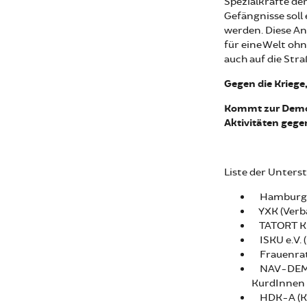
Spezialkräfte de
Gefängnisse soll
werden. Diese An
für eine Welt o
auch auf die Stra
Gegen die Kriege,
Kommt zur Demon
Aktivitäten geg
Liste der Unters
Hamburg f
YXK (Verba
TATORT Ku
ISKU e.V. (
Frauenrat 
NAV-DEM e.
KurdInnen 
HDK-A (Kon