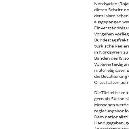
Nordsyrien (Rojav
diesen Schritt n
dem Islamischen 
ausgegangen werd
Einverständnis u
Vorgehen vorlieg
Bundestagsfrakti
türkische Regier
in Nordsyrien zu
Banden des IS, s
Volksverteidigun
multireligiösen 
die Bevölkerung 
Ortschaften befr
Die Türkei ist mi
gern als Sultan 
Menschen werden 
regierungskonfo
Dem nationalisti
Hand gegeben, g