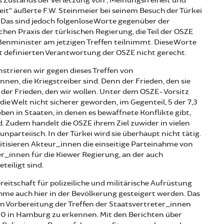
s Zustands der Verletzung von „Meinungsfreiheit und
eit“ äußerte F.W. Steinmeier bei seinem Besuch der Türkei
. Das sind jedoch folgenlose Worte gegenüber der
hen Praxis der türkischen Regierung, die Teil der OSZE
ßenminister am jetzigen Treffen teilnimmt. Diese Worte
t definierten Verantwortung der OSZE nicht gerecht.
trieren wir gegen dieses Treffen von
nen, die Kriegstreiber sind. Denn der Frieden, den sie
t der Frieden, den wir wollen. Unter dem OSZE-Vorsitz
die Welt nicht sicherer geworden, im Gegenteil, 5 der 7,3
ben in Staaten, in denen es bewaffnete Konflikte gibt,
. Zudem handelt die OSZE ihrem Ziel zuwider in vielen
unparteiisch. In der Türkei wird sie überhaupt nicht tätig.
ritisieren Akteur_innen die einseitige Parteinahme von
_innen für die Kiewer Regierung, an der auch
teiligt sind.
reitschaft für polizeiliche und militärische Aufrüstung
hme auch hier in der Bevölkerung gesteigert werden. Das
len Vorbereitung der Treffen der Staatsvertreter_innen
0 in Hamburg zu erkennen. Mit den Berichten über