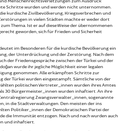
 und Menschenrechtsverletzungen zum Ausdruck
ete Schritte wurden und werden nicht unternommen.
die kurdische Zivilbevölkerung, Kriegsverbrechen und
erstörungen in vielen Städten machte er weder dort
 zum Thema. Ist er auf diese Weise der übernommenen
recht geworden, sich für Frieden und Sicherheit
deutet im Besonderen für die kurdische Bevölkerung ein
bung, der Unterdrückung und der Zerstörung. Nach dem
uch der Friedensgespräche zwischen der Türkei und der
doğan wurde ihr jegliche Möglichkeit einer legalen
tigung genommen. Alle erkämpften Schritte zur
g der Türkei wurden eingestampft. Sämtliche von der
ählten politischen Vertreter_innen wurden ihres Amtes
ls 30 Bürgermeister_innen wurden inhaftiert. An ihre
e Zentralregierung Zwangsverwalter_innen, sogenannte
, in die Stadtverwaltungen. Den meisten der ins
lten Politiker_innen der Demokratischen Partei der
rde die Immunität entzogen. Nach und nach wurden auch
 und inhaftiert.