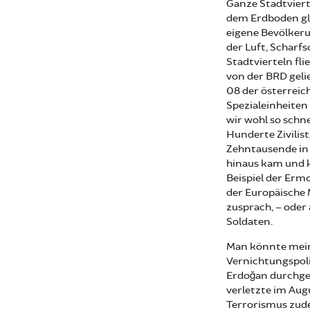
Ganze Stadtviert
dem Erdboden gl
eigene Bevölkeru
der Luft, Scharfs
Stadtvierteln fli
von der BRD gel
08 der österrei
Spezialeinheiten
wir wohl so schne
Hunderte Zivilis
Zehntausende in 
hinaus kam und 
Beispiel der Erm
der Europäische 
zusprach, – ode
Soldaten.
Man könnte meine
Vernichtungspoli
Erdoğan durchges
verletzte im Au
Terrorismus zude