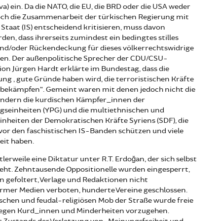
a) ein. Da die NATO, die EU, die BRD oder die USA weder
och die Zusammenarbeit der türkischen Regierung mit
Staat (IS) entscheidend kritisieren, muss davon
en, dass ihrerseits zumindest ein bedingtes stilles
nd/oder Rückendeckung für dieses völkerrechtswidrige
en. Der außenpolitische Sprecher der CDU/CSU-
on Jürgen Hardt erklärte im Bundestag, dass die
ung „gute Gründe haben wird, die terroristischen Kräfte
 bekämpfen“. Gemeint waren mit denen jedoch nicht die
ondern die kurdischen Kämpfer_innen der
gseinheiten (YPG) und die multiethnischen und
Einheiten der Demokratischen Kräfte Syriens (SDF), die
vor den faschistischen IS-Banden schützen und viele
eit haben.
ttlerweile eine Diktatur unter R.T. Erdoğan, der sich selbst
sieht. Zehntausende Oppositionelle wurden eingesperrt,
gefoltert, Verlage und Redaktionen nicht
rmer Medien verboten, hunderte Vereine geschlossen.
schen und feudal-religiösen Mob der Straße wurde freie
egen Kurd_innen und Minderheiten vorzugehen.