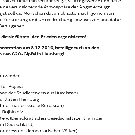
r Polizei, neue Panzerfahrzeuge, Sturmgewehre und neue
 eine verunsichernde Atmosphäre der Angst erzeugt
gst soll die Menschen davon abhalten, sich gemeinsam
hne Zerstörung und Unterdrückung einzusetzen und dafür
ße zu gehen.
 die sie führen, den Frieden organisieren!
stration am 8.12.2016, beteiligt euch an den
en den G20-Gipfel in Hamburg!
tützenden:
ür Rojava
nd der Studierenden aus Kurdistan)
rdistan Hamburg
Informationsstelle Kurdistan)
Rojbin e.V.
V. (Demokratisches Gesellschaftszentrum der
in Deutschland)
gress der demokratischen Völker)