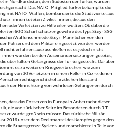
el in Nordkurdistan, dem Südosten der Türkei, wurden
eichgemacht. Das NATO-Mitglied Türkei bekämpfte die
ng mit NATO-Waffen, bombardierte die Stadtviertel aus
chütz_innen töteten Zivilist_innen, die aus den
ehen oder Verletzten zu Hilfe eilen wollten. Ob dabei die
ieferten 600 Scharfschützengewehre des Typs Steyr SSG
chischen Waffenschmiede Steyr-Mannlicher von den
 der Polizei und dem Militär eingesetzt wurden, werden
ll nicht erfahren, auszuschließen ist es jedoch nicht.
t_innen wurden bei den Auseinandersetzungen getötet,
die überfüllten Gefängnisse der Türkei gesteckt. Darüber
kommt es zu weiteren Kriegsverbrechen, wie zum
ordung von 30 Verletzten in einem Keller in Cizre, denen
Menschenrechtsgerichtshof ärztlichen Beistand
r auch der Hinrichtung von wehrlosen Gefangenen durch
n, dass das Entsetzen in Europa in Anbetracht dieser
tik, die von türkischer Seite im Besonderen durch R.T.
etzt wurde, groß sein müsste. Das türkische Militär
gust 2016 unter dem Deckmantel des Kampfes gegen den
m die Staatsgrenze Syriens und marschierte in Teile von