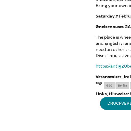
Bring your own id
Saturday //
Febru
Gneisenaustr. 2A
The place is whee
and English trans
need an other tr
Disez-nous si vo
https://antig20b
Veranstalter_in:
Tags:
G20
Berlin
Links, Hinweise:
DRUCKVER