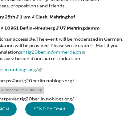
eas, propositions and friends!
ry
2
5
th //
1
pm //
Clash,
Mehringhof
 // 10961 Berlin-Kreuberg // U7 Mehringdamm
lchair accessible. The event will be moderated in German,
lation will be provided. Please write us an E-Mail, if you
anslation:
antig20berlin@immerda.ch
us avez besoin d’une autre traduction!
erlin.noblogs.org/
https://antig20berlin.noblogs.org/
Autonome Mobilisierung
https://antig20berlin.noblogs.org/
SION
SEND BY EMAIL