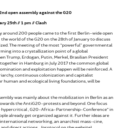
2nd
open assembly against the G20
ary
2
5
th //
1
pm //
Clash
dy around 200 people came to the first Berlin-wide open
 the world of the G20 on the 28th of January to discuss
ized. The meeting of the most “powerful” governmental
rming into a crystallization point of a global
n Trump, Erdogan, Putin, Merkel, Brasilian President
 together in Hamburg in July 2017 the common global
domination and exploitation happen will be reinforced. A
riarchy, continuous colonization and capitalist
r human and ecological living foundations, will be
sembly was mainly about the mobilization in Berlin as an
towards the AntiG20-protests and beyond. One focus
 hypercritical „G20-Africa-Partnership-Conference“ in
eople already get organized against it. Further ideas are
 international networking, an anarchist mass-cine,
and direct actions… (protocol on the website).