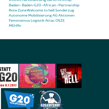
Baden-Baden
G20-African-Partnership
Rote Zone
Welcome to hell
Sonderzug
Autonome Mobilisierung
AG Aktionen
Feminismus
Logistik
Attac
OSZE
MEHR