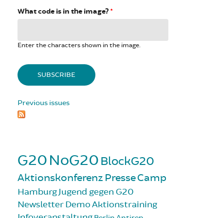
What code is in the image?
*
Enter the characters shown in the image.
Previous issues
G20
NoG20
BlockG20
Aktionskonferenz
Presse
Camp
Hamburg
Jugend gegen G20
Newsletter
Demo
Aktionstraining
Infoveranstaltung
Berlin
Antirep