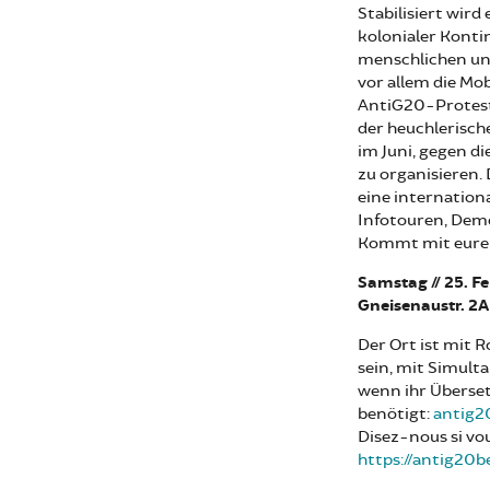
Stabilisiert wird
kolonialer Konti
menschlichen und
vor allem die Mob
AntiG20-Proteste
der heuchlerisch
im Juni, gegen d
zu organisieren. 
eine internation
Infotouren, Demo
Kommt mit euren
Samstag // 2
5
.
Fe
Gneisenaustr. 2A
Der Ort ist mit R
sein, mit Simulta
wenn ihr Überse
benötigt:
antig2
Disez-nous si vo
https://antig20b