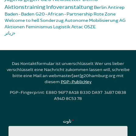
Aktionstraining
Infoveranstaltung
Berlin
Antirep
Baden-Baden
G20-African-Partnership
Rote Zone
Welcome to hell
Sonderzug
Autonome Mobilisierung
AG
Aktionen
Feminismus
Logistik
Attac
OSZE
زیاتر
Das Kontaktformular ist unverschlüsselt. Wer uns lieber
verschlüsselt eine Nachricht zukommen lassen will, schreibe
bitte eine Mail an webmaster[aet]g20hamburg.org mit
diesem
PGP-PublicKey
PGP-Fingerprint: E88D 96F7 8A18 B330 DA97 34B7 DB38
A94D 8C53 78
ناوت
*