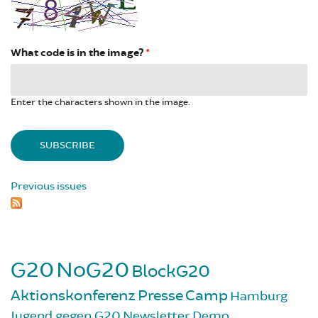
What code is in the image?
*
Enter the characters shown in the image.
Previous issues
G20
NoG20
BlockG20
Aktionskonferenz
Presse
Camp
Hamburg
Jugend gegen G20
Newsletter
Demo