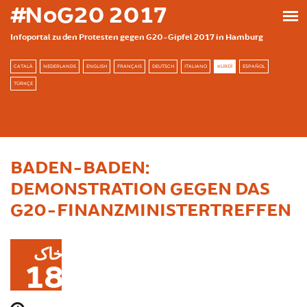
بازبدە بۆ ناوەڕۆکی سەرەکی
#NoG20 2017
Infoportal zu den Protesten gegen G20-Gipfel 2017 in Hamburg
CATALÀ
NEDERLANDS
ENGLISH
FRANÇAIS
DEUTSCH
ITALIANO
KURDÎ
ESPAÑOL
TÜRKÇE
BADEN-BADEN:
DEMONSTRATION GEGEN DAS
G20-FINANZMINISTERTREFFEN
خاک
18