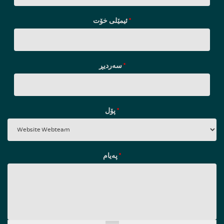
ئیمێلی خۆت
*
سه‌ردیڕ
*
پۆل
*
پەیام
*