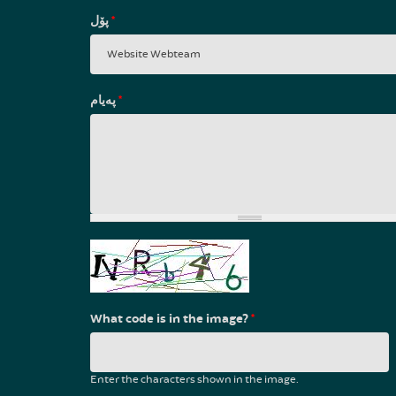
پۆل
*
پەیام
*
What code is in the image?
*
Enter the characters shown in the image.