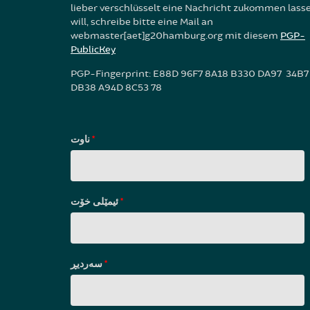
lieber verschlüsselt eine Nachricht zukommen lass
will, schreibe bitte eine Mail an
webmaster[aet]g20hamburg.org mit diesem
PGP-
PublicKey
PGP-Fingerprint: E88D 96F7 8A18 B330 DA97 34B7
DB38 A94D 8C53 78
ناوت
*
ئیمێلی خۆت
*
سه‌ردیڕ
*