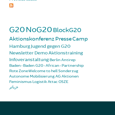
G20
NoG20
BlockG20
Aktionskonferenz
Presse
Camp
Hamburg
Jugend gegen G20
Newsletter
Demo
Aktionstraining
Infoveranstaltung
Berlin
Antirep
Baden-Baden
G20-African-Partnership
Rote Zone
Welcome to hell
Sonderzug
Autonome Mobilisierung
AG Aktionen
Feminismus
Logistik
Attac
OSZE
زیاتر