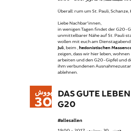
Überall: rum um St. Pauli, Schanze, Ka
Liebe Nachbar*innen,
in wenigen Tagen findet der G20-Gi
unmittelbarer Nähe auf St. Pauli sta
wollen mit euch am Dienstagaben
Jul
i, beim „
hedonistischen Massenc
zeigen, dass wir hier leben, wohnen
arbeiten und den G20-Gipfel und d
ihm verbundenen Ausnahmezusta
ablehnen.
پووش
DAS GUTE LEBEN
30
G20
#allesallen
هەینی, 30. پووشپەڕ 2017 - 19:00