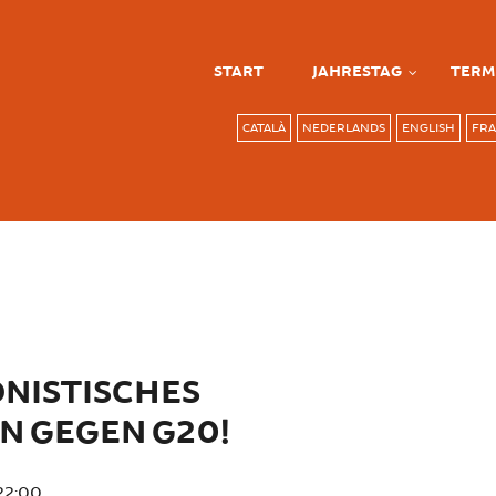
START
JAHRESTAG
TERM
CATALÀ
NEDERLANDS
ENGLISH
FRA
NISTISCHES
 GEGEN G20!
22:00