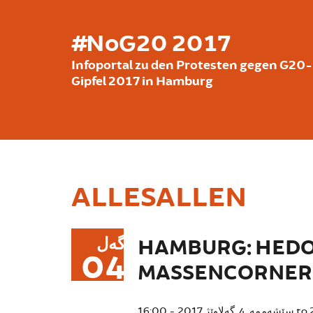
بازبدە بۆ ناوەڕۆکی سەرەکی
#NoG20 2017
Infoportal zu den Protesten gegen G20-
Gipfel 2017 in Hamburg
ALLESALLEN
گەل
HAMBURG: HEDO
04
MASSENCORNERN
16:00
سێشەممە, 4. گەلاوێژ 2017 -
to