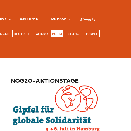
INE
ANTIREP
PRESSE
پەیوەندی
NÇAIS
DEUTSCH
ITALIANO
KURDÎ
ESPAÑOL
TÜRKÇE
NOG20-AKTIONSTAGE