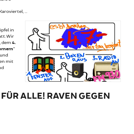
roviertel, ...
pfel in
tt. Wir
d, dem
4.
ornern
“
 und
en mit
nd
 FÜR ALLE! RAVEN GEGEN