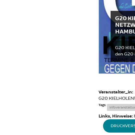
G20 KI
NETZW
HAMB
G20 KIEL
den G20
Veranstalter_in:
G20 KIELHOLEN! 
Tags:
Infoveranstaltu
Links, Hinweise:
DRUCKVER