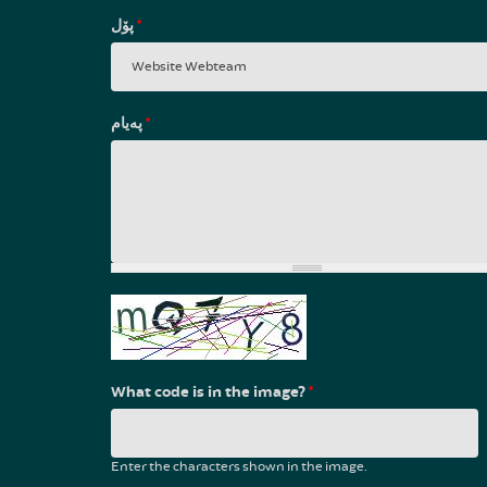
پۆل
*
پەیام
*
What code is in the image?
*
Enter the characters shown in the image.