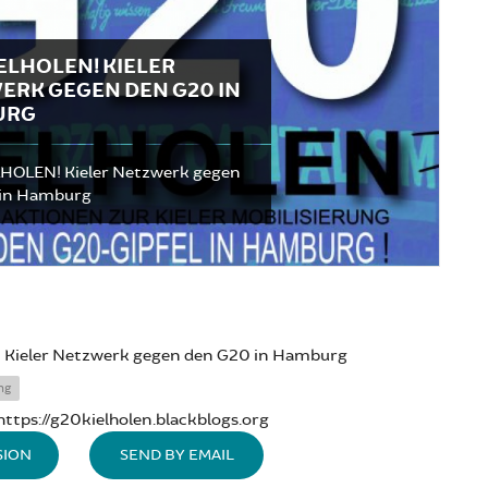
ELHOLEN! KIELER
ERK GEGEN DEN G20 IN
URG
HOLEN! Kieler Netzwerk gegen
 in Hamburg
Kieler Netzwerk gegen den G20 in Hamburg
ng
https://g20kielholen.blackblogs.org
SION
SEND BY EMAIL