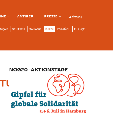
INE
ANTIREP
PRESSE
پەیوەندی
NÇAIS
DEUTSCH
ITALIANO
KURDÎ
ESPAÑOL
TÜRKÇE
NOG20-AKTIONSTAGE
LTUNG