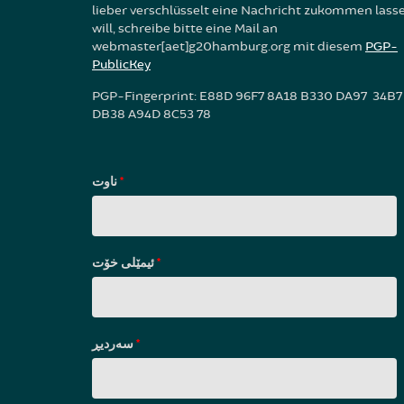
lieber verschlüsselt eine Nachricht zukommen lass
will, schreibe bitte eine Mail an
webmaster[aet]g20hamburg.org mit diesem
PGP-
PublicKey
PGP-Fingerprint: E88D 96F7 8A18 B330 DA97 34B7
DB38 A94D 8C53 78
ناوت
*
ئیمێلی خۆت
*
سه‌ردیڕ
*