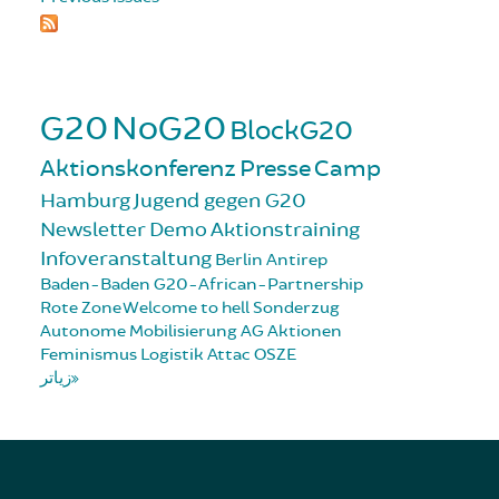
G20
NoG20
BlockG20
Aktionskonferenz
Presse
Camp
Hamburg
Jugend gegen G20
Newsletter
Demo
Aktionstraining
Infoveranstaltung
Berlin
Antirep
Baden-Baden
G20-African-Partnership
Rote Zone
Welcome to hell
Sonderzug
Autonome Mobilisierung
AG Aktionen
Feminismus
Logistik
Attac
OSZE
زیاتر