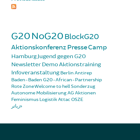
G20
NoG20
BlockG20
Aktionskonferenz
Presse
Camp
Hamburg
Jugend gegen G20
Newsletter
Demo
Aktionstraining
Infoveranstaltung
Berlin
Antirep
Baden-Baden
G20-African-Partnership
Rote Zone
Welcome to hell
Sonderzug
Autonome Mobilisierung
AG Aktionen
Feminismus
Logistik
Attac
OSZE
زیاتر