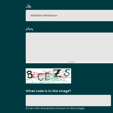
پۆل
*
پەیام
*
What code is in the image?
*
Enter the characters shown in the image.