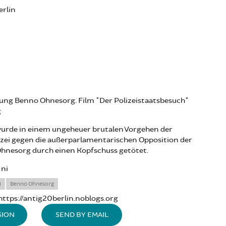
erlin
ung Benno Ohnesorg. Film "Der Polizeistaatsbesuch"
g
wurde in einem ungeheuer brutalen Vorgehen der
izei gegen die außerparlamentarischen Opposition der
hnesorg durch einen Kopfschuss getötet.
Ini
i
Benno Ohnesorg
https://antig20berlin.noblogs.org
SION
SEND BY EMAIL