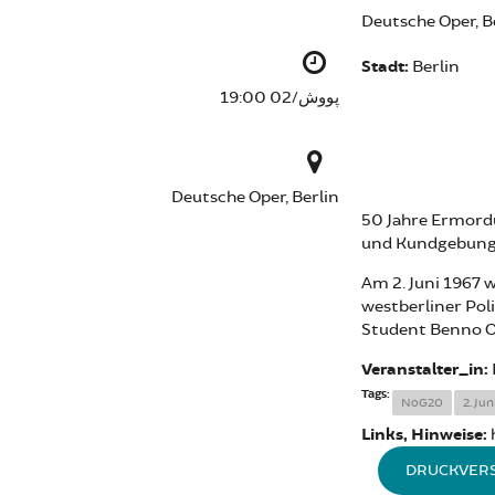
Deutsche Oper, B
Stadt:
Berlin
پووش/02 19:00
Deutsche Oper, Berlin
50 Jahre Ermord
und Kundgebun
Am 2. Juni 1967 
westberliner Pol
Student Benno O
Veranstalter_in:
Tags:
NoG20
2. Jun
Links, Hinweise:
DRUCKVER