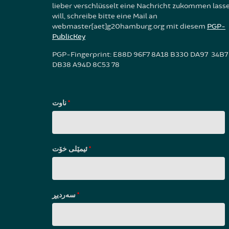
lieber verschlüsselt eine Nachricht zukommen lass
will, schreibe bitte eine Mail an
webmaster[aet]g20hamburg.org mit diesem
PGP-
PublicKey
PGP-Fingerprint: E88D 96F7 8A18 B330 DA97 34B7
DB38 A94D 8C53 78
ناوت
*
ئیمێلی خۆت
*
سه‌ردیڕ
*