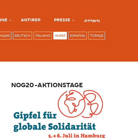
INE
ANTIREP
PRESSE
پەیوەندی
NÇAIS
DEUTSCH
ITALIANO
KURDÎ
ESPAÑOL
TÜRKÇE
NOG20-AKTIONSTAGE