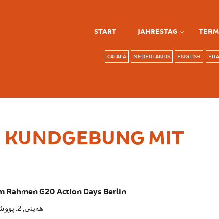
START
JAHRESTAG
TERM
CATALÀ
NEDERLANDS
ENGLISH
FRA
NI KUNDGEBUNG MIT
 im Rahmen G20 Action Days Berlin
هەینی, 2. پووشپەڕ 2017 - 21:00