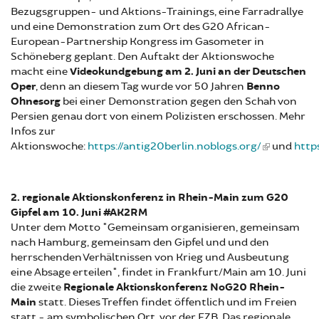
Bezugsgruppen- und Aktions-Trainings, eine Farradrallye
und eine Demonstration zum Ort des G20 African-
European-Partnership Kongress im Gasometer in
Schöneberg geplant. Den Auftakt der Aktionswoche
macht eine
Videokundgebung am 2. Juni an der Deutschen
Oper
, denn an diesem Tag wurde vor 50 Jahren
Benno
Ohnesorg
bei einer Demonstration gegen den Schah von
Persien genau dort von einem Polizisten erschossen. Mehr
Infos zur
Aktionswoche:
https://antig20berlin.noblogs.org/
und
http
2. regionale Aktionskonferenz in Rhein-Main zum G20
Gipfel am 10. Juni #AK2RM
Unter dem Motto "Gemeinsam organisieren, gemeinsam
nach Hamburg, gemeinsam den Gipfel und und den
herrschenden Verhältnissen von Krieg und Ausbeutung
eine Absage erteilen", findet in Frankfurt/Main am 10. Juni
die zweite
Regionale Aktionskonferenz NoG20 Rhein-
Main
statt.
Dieses Treffen findet öffentlich und im Freien
statt - am symbolischen Ort, vor der EZB. Das regionale