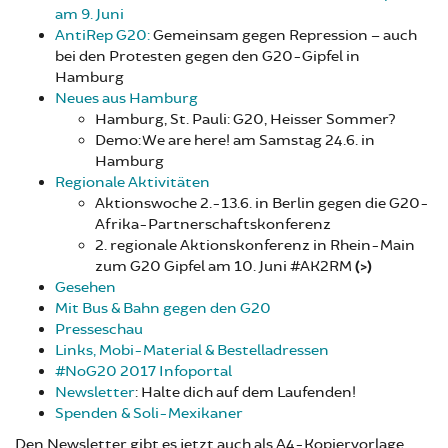
am 9. Juni
AntiRep G20:
Gemeinsam gegen Repression – auch
bei den Protesten gegen den G20-Gipfel in
Hamburg
Neues aus Hamburg
Hamburg, St. Pauli: G20, Heisser Sommer?
Demo: We are here! am Samstag 24.6. in
Hamburg
Regionale Aktivitäten
Aktionswoche 2.-13.6. in Berlin gegen die G20-
Afrika-Partnerschaftskonferenz
2. regionale Aktionskonferenz in Rhein-Main
zum G20 Gipfel am 10. Juni #AK2RM
(>)
Gesehen
Mit Bus & Bahn gegen den G20
Presseschau
Links, Mobi-Material & Bestelladressen
#NoG20 2017 Infoportal
Newsletter
: Halte dich auf dem Laufenden!
Spenden & Soli-Mexikaner
Den Newsletter gibt es jetzt auch als A4-Kopiervorlage