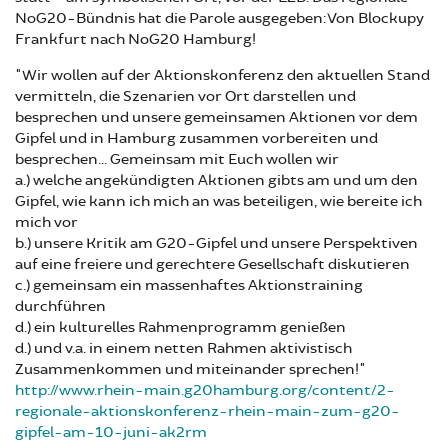
NoG20-Bündnis hat die Parole ausgegeben: Von Blockupy
Frankfurt nach NoG20 Hamburg!
"Wir wollen auf der Aktionskonferenz den aktuellen Stand
vermitteln, die Szenarien vor Ort darstellen und
besprechen und unsere gemeinsamen Aktionen vor dem
Gipfel und in Hamburg zusammen vorbereiten und
besprechen... Gemeinsam mit Euch wollen wir
a.) welche angekündigten Aktionen gibts am und um den
Gipfel, wie kann ich mich an was beteiligen, wie bereite ich
mich vor
b.) unsere Kritik am G20-Gipfel und unsere Perspektiven
auf eine freiere und gerechtere Gesellschaft diskutieren
c.) gemeinsam ein massenhaftes Aktionstraining
durchführen
d.) ein kulturelles Rahmenprogramm genießen
d.) und v.a. in einem netten Rahmen aktivistisch
Zusammenkommen und miteinander sprechen!"
http://www.rhein-main.g20hamburg.org/content/2-
regionale-aktionskonferenz-rhein-main-zum-g20-
gipfel-am-10-juni-ak2rm