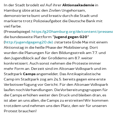
In der Stadt brodelt es! Auf ihrer
Aktionsakademie
in
Hamburg übte attac den Zivilen Ungehorsam,
demonstrierte bunt und kreativ durch die Stadt und
markierte trotz Polizeiaufgebot die Deutsche Bank mit
viel Farbe.
(Presselspiegel:
https://g20hamburg.org/de/content/presse
die bundesweite Plattform
"Jugend gegen G20"
(
http://jugendgegeng20.de)
startete Ende Mai mit einem
Aktionstag in die heiße Phase der Mobilisierung. Dort
wurden die Planungen für den Bildungsstreik am 7.7. und
den Jugendblock auf der Großdemo am 8.7. weiter
konkretisiert. Auch sonst nehmen die Proteste immer
mehr Form an. Derzeit sind im Altonaer Volkspark und im
Stadtpark
Camps
angemeldet. Das Antikapitalistische
Camp im Stadtpark zog am 24.5. bereits gegen eine erste
Verbotsverfügung vor Gericht. Für den Altonaer Volkspark
laufen noch Verhandlungen. Die Vorbereitungsgruppen für
die Camps erhöhen weiter den Druck und bleiben dran, es
ist aber an uns allen, die Camps zu erstreiten! Wir kommen
trotzdem und nehmen uns den Platz, den wir für unseren
Protest brauchen!