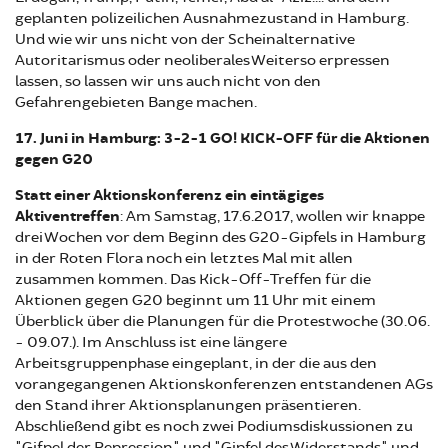
geplanten polizeilichen Ausnahmezustand in Hamburg.
Und wie wir uns nicht von der Scheinalternative
Autoritarismus oder neoliberales Weiterso erpressen
lassen, so lassen wir uns auch nicht von den
Gefahrengebieten Bange machen.
17. Juni in Hamburg: 3-2-1 GO! KICK-OFF für die Aktionen
gegen G20
Statt einer Aktionskonferenz ein eintägiges
Aktiventreffen
: Am Samstag, 17.6.2017, wollen wir knappe
drei Wochen vor dem Beginn des G20-Gipfels in Hamburg
in der Roten Flora noch ein letztes Mal mit allen
zusammen kommen. Das Kick-Off-Treffen für die
Aktionen gegen G20 beginnt um 11 Uhr mit einem
Überblick über die Planungen für die Protestwoche (30.06.
- 09.07.). Im Anschluss ist eine längere
Arbeitsgruppenphase eingeplant, in der die aus den
vorangegangenen Aktionskonferenzen entstandenen AGs
den Stand ihrer Aktionsplanungen präsentieren.
Abschließend gibt es noch zwei Podiumsdiskussionen zu
"Gifpel der Repression" und "Gipfel des Widerstands" und