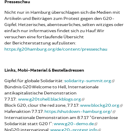
Presseschau
Nicht nur in Hamburg überschlagen sich die Medien mit
Artikeln und Beiträgen zum Protest gegen den G20-
Gipfel. Hetzerisches, abenteuerliches, selten witziges oder
einfach nur informatives findet sich zu Hauf. Wir
versuchen eine fortlaufende Übersicht
der Berichterstattung aufzulisten:
https://g20hamburg.org/de/content/presseschau
Links, Mobi-Material & Bestelladressen
Gipfel für globale Solidarität:
solidarity-summit.org
Bündnis G20 Welcome to Hell, Internationale
antikapitalistische Demonstration
7.7.17:
www.g20tohell.blackblogs.org
Block G20, clour the red zone, 7.7.17:
www.blockg20.org
Hafenaktion 7.7.17:
https://shutdown-hamburg.org/
Internationale Demonstration am 8.7.17 "Grenzenlose
Solidarität statt G20 !":
www.g20-demo.de
​​​​​​​NoG20 international:
www.g20-protest.info