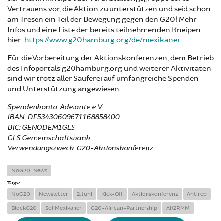
Vertrauens vor, die Aktion zu unterstützen und seid schon
am Tresen ein Teil der Bewegung gegen den G20! Mehr
Infos und eine Liste der bereits teilnehmenden Kneipen
hier:
https://www.g20hamburg.org/de/mexikaner
Für die Vorbereitung der Aktionskonferenzen, dem Betrieb
des Infoportals g20hamburg.org und weiterer Aktivitäten
sind wir trotz aller Sauferei auf umfangreiche Spenden
und Unterstützung angewiesen.
Spendenkonto: Adelante e.V.
IBAN: DE53430609671168858400
BIC: GENODEM1GLS
GLS Gemeinschaftsbank
Verwendungszweck: G20-Aktionskonferenz
NoG20-News
Tags:
NoG20
Newsletter
2. Juni
Kick-Off
Aktionskonferenz
Antirep
BlockG20
SoliMexikaner
G20-African-Partnership
AK2RMM