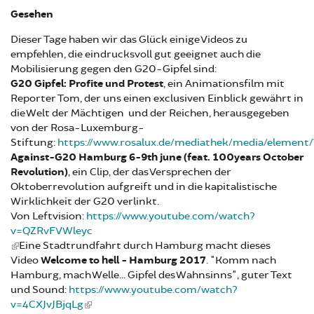
Gesehen
Dieser Tage haben wir das Glück einige Videos zu
empfehlen, die eindrucksvoll gut geeignet auch die
Mobilisierung gegen den G20-Gipfel sind:
G20 Gipfel: Profite und Protest
, ein Animationsfilm mit
Reporter Tom, der uns einen exclusiven Einblick gewährt in
die Welt der Mächtigen und der Reichen, herausgegeben
von der Rosa-Luxemburg-
Stiftung:
https://www.rosalux.de/mediathek/media/element/
Against-G20 Hamburg 6-9th june (feat. 100years October
Revolution)
, ein Clip, der das Versprechen der
Oktoberrevolution aufgreift und in die kapitalistische
Wirklichkeit der G20 verlinkt.
Von Leftvision:
https://www.youtube.com/watch?
v=QZRvFVWleyc
Eine Stadtrundfahrt durch Hamburg macht dieses
Video
Welcome to hell - Hamburg 2017
. "Komm nach
Hamburg, mach Welle... Gipfel des Wahnsinns", guter Text
und Sound:
https://www.youtube.com/watch?
v=4CXJvJBjqLg