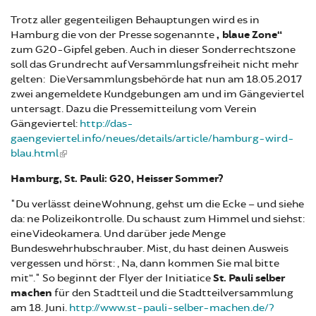
Trotz aller gegenteiligen Behauptungen wird es in
Hamburg die von der Presse sogenannte
„blaue Zone“
zum G20-Gipfel geben. Auch in dieser Sonderrechtszone
soll das Grundrecht auf Versammlungsfreiheit nicht mehr
gelten: Die Versammlungsbehörde hat nun am 18.05.2017
zwei angemeldete Kundgebungen am und im Gängeviertel
untersagt. Dazu die Pressemitteilung vom Verein
Gängeviertel:
http://das-
gaengeviertel.info/neues/details/article/hamburg-wird-
blau.html
Hamburg, St. Pauli: G20, Heisser Sommer?
"Du verlässt deine Wohnung, gehst um die Ecke – und siehe
da: ne Polizeikontrolle. Du schaust zum Himmel und siehst:
eine Videokamera. Und darüber jede Menge
Bundeswehrhubschrauber. Mist, du hast deinen Ausweis
vergessen und hörst: „Na, dann kommen Sie mal bitte
mit“." So beginnt der Flyer der Initiatice
St. Pauli selber
machen
für den Stadtteil und die Stadtteilversammlung
am 18. Juni.
http://www.st-pauli-selber-machen.de/?