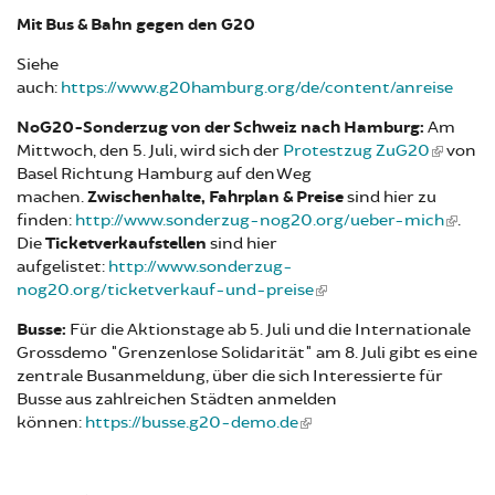
Mit Bus & Bahn gegen den G20
Siehe
auch:
https://www.g20hamburg.org/de/content/anreise
NoG20-Sonderzug von der Schweiz nach Hamburg:
Am
Mittwoch, den 5. Juli, wird sich der
Protestzug ZuG20
von
Basel Richtung Hamburg auf den Weg
machen.
Zwischenhalte, Fahrplan & Preise
sind hier zu
finden:
http://www.sonderzug-nog20.org/ueber-mich
.
Die
Ticketverkaufstellen
sind hier
aufgelistet:
http://www.sonderzug-
nog20.org/ticketverkauf-und-preise
Busse:
Für die Aktionstage ab 5. Juli und die Internationale
Grossdemo "Grenzenlose Solidarität" am 8. Juli gibt es eine
zentrale Busanmeldung, über die sich Interessierte für
Busse aus zahlreichen Städten anmelden
können:
https://busse.g20-demo.de