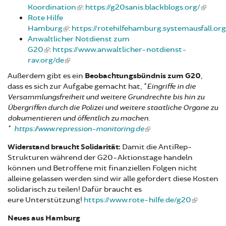
Koordination
:
https://g20sanis.blackblogs.org/
Rote Hilfe
Hamburg
:
https://rotehilfehamburg.systemausfall.org
Anwaltlicher Notdienst zum
G20
:
https://www.anwaltlicher-notdienst-
rav.org/de
Außerdem gibt es ein
Beobachtungsbündnis zum G20
,
dass es sich zur Aufgabe gemacht hat,
"Eingriffe in die
Versammlungsfreiheit und weitere Grundrechte bis hin zu
Übergriffen durch die Polizei und weitere staatliche Organe zu
dokumentieren und öffentlich zu machen.
"
https://www.repression-monitoring.de
Widerstand braucht Solidarität:
Damit die AntiRep-
Strukturen während der G20-Aktionstage handeln
können und Betroffene mit finanziellen Folgen nicht
alleine gelassen werden sind wir alle gefordert diese Kosten
solidarisch zu teilen! Dafür braucht es
eure Unterstützung!
https://www.rote-hilfe.de/g20
Neues aus Hamburg