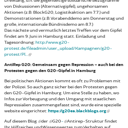
Dreiklang, d.h. die gegenseitige solidarische Bezugnahme
von Diskussionen (Alternativgipfel), ungehorsamen
Aktionen (z.B. BlockG20, Logistikaktion am 7.7.) und
Demonstrationen (z.B. Vorabenddemo am Donnerstag und
große, internationale Bündnisdemo am 8.7.)
Das nächste und vermutlich letztes Treffen vor dem Gipfel
findet am 9. Juni in Hamburg statt. Einladung und
Tagesordnung:
http://www.g20-
protest.de/fileadmin/user_upload/Kampagnen/g20-
protest/Pl...
AntiRep G20: Gemeinsam gegen Repression – auch bei den
Protesten gegen den G20-Gipfel in Hamburg
Bei politischen Aktionen kommt es oft zu Problemen mit
der Polizei. So auch ganz sicher bei den Protesten gegen
den G20-Gipfel in Hamburg. Um eine Stelle zu haben, wo
Infos zur Vorbeugung und den Umgang mit staatlichen
Repressialien zusammengefasst sind, wurde eine spezielle
website eingerichtet:
https://g20ea.blackblogs.org
Auf diesem Blog
der
G20
-
Antirep-Struktur findet
Ihr Hilfreiches und Wissenswertes zum Verhalten auf