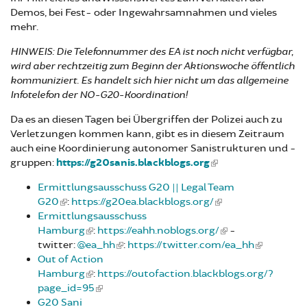
Demos, bei Fest- oder Ingewahrsamnahmen und vieles
mehr.
HINWEIS: Die Telefonnummer des EA ist noch nicht verfügbar,
wird aber rechtzeitig zum Beginn der Aktionswoche öffentlich
kommuniziert. Es handelt sich hier nicht um das allgemeine
Infotelefon der NO-G20-Koordination!
Da es an diesen Tagen bei Übergriffen der Polizei auch zu
Verletzungen kommen kann, gibt es in diesem Zeitraum
auch eine Koordinierung autonomer Sanistrukturen und -
gruppen:
https://g20sanis.blackblogs.org
Ermittlungsausschuss G20 || Legal Team
G20
:
https://g20ea.blackblogs.org/
Ermittlungsausschuss
Hamburg
:
https://eahh.noblogs.org/
-
twitter:
@ea_hh
:
https://twitter.com/ea_hh
Out of Action
Hamburg
:
https://outofaction.blackblogs.org/?
page_id=95
G20 Sani