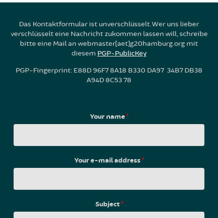
Das Kontaktformular ist unverschlüsselt. Wer uns lieber
verschlüsselt eine Nachricht zukommen lassen will, schreibe
bitte eine Mail an webmaster[aet]g20hamburg.org mit
diesem
PGP-PublicKey
PGP-Fingerprint: E88D 96F7 8A18 B330 DA97 34B7 DB38
A94D 8C53 78
Your name
*
Your e-mail address
*
Subject
*