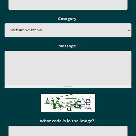
Category
*
Message
*
What code is in the image?
*