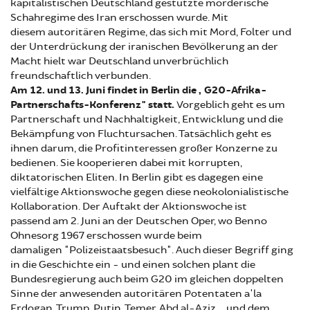
kapitalistischen Deutschland gestützte mörderische
Schahregime des Iran erschossen wurde. Mit
diesem autoritären Regime, das sich mit Mord, Folter und
der Unterdrückung der iranischen Bevölkerung an der
Macht hielt war Deutschland unverbrüchlich
freundschaftlich verbunden.
Am 12. und 13. Juni findet in Berlin die „G20-Afrika-
Partnerschafts-Konferenz" statt.
Vorgeblich geht es um
Partnerschaft und Nachhaltigkeit, Entwicklung und die
Bekämpfung von Fluchtursachen. Tatsächlich geht es
ihnen darum, die Profitinteressen großer Konzerne zu
bedienen. Sie kooperieren dabei mit korrupten,
diktatorischen Eliten. In Berlin gibt es dagegen eine
vielfältige Aktionswoche gegen diese neokolonialistische
Kollaboration. Der Auftakt der Aktionswoche ist
passend
am 2. Juni an der Deutschen Oper, wo Benno
Ohnesorg 1967 erschossen wurde beim
damaligen "Polizeistaatsbesuch". Auch dieser Begriff ging
in die Geschichte ein - und einen solchen plant die
Bundesregierung auch beim G20 im gleichen doppelten
Sinne der anwesenden autoritären Potentaten a'la
Erdogan, Trump, Putin, Temer, Abd al-Aziz.... und dem