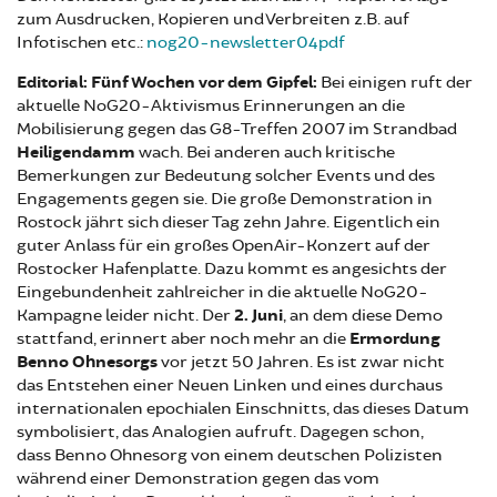
zum Ausdrucken, Kopieren und Verbreiten z.B. auf
Infotischen etc.:
nog20-newsletter04pdf
Editorial:
Fünf Wochen vor dem Gipfel:
Bei einigen ruft der
aktuelle NoG20-Aktivismus Erinnerungen an die
Mobilisierung gegen das G8-Treffen 2007 im Strandbad
Heiligendamm
wach. Bei anderen auch kritische
Bemerkungen zur Bedeutung solcher Events und des
Engagements gegen sie. Die große Demonstration in
Rostock jährt sich dieser Tag zehn Jahre. Eigentlich ein
guter Anlass für ein großes OpenAir-Konzert auf der
Rostocker Hafenplatte. Dazu kommt es angesichts der
Eingebundenheit zahlreicher in die aktuelle NoG20-
Kampagne leider nicht. Der
2. Juni
, an dem diese Demo
stattfand, erinnert aber noch mehr an die
Ermordung
Benno Ohnesorgs
vor jetzt 50 Jahren. Es ist zwar nicht
das Entstehen einer Neuen Linken und eines durchaus
internationalen epochialen Einschnitts, das dieses Datum
symbolisiert, das Analogien aufruft. Dagegen schon,
dass Benno Ohnesorg von einem deutschen Polizisten
während einer Demonstration gegen das vom