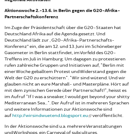
Aktionswoche 2.-13.6. in Berlin gegen die G20-Afrika-
Partnerschaftskonferenz
Im Zuge der Präsidentschaft über die G20-Staaten hat
Deutschland Afrika auf die Agenda gesetzt. Und
Deutschland lädt zur „G20-Afrika-Partnerschafts-
Konferenz“ ein, die am 12. und 13. Juni im Schöneberger
Gasometer in Berlin stattfindet, im Vorfeld des G20-
Treffens im Juli in Hamburg. Um dagegen zu protestieren
rufen zahlreiche Gruppen und Initiativen auf, "Berlin mit
einer Woche geballtem Protest und Widerstand gegen die
Welt der G20 zu erschüttern". "Wir sind wütend. Und wir
glauben nicht an eure Marshall- und Masterpläne. Hört auf
mit dem zynischen Gerede über Partnerschaft!", heisst es
im Aufruf "If I was a sneaker, I would get beyond your shitty
Mediterranean Sea…". Der Aufruf ist in mehreren Sprachen
und weitere Informationen zur Aktionswoche sind
auf
http://wirsindwuetend.blogsport.eu
veröffentlicht.
In der Aktionswoche sind u.a. mehrere Veranstaltungen
und Workshops, ein Carneval of subcultures,