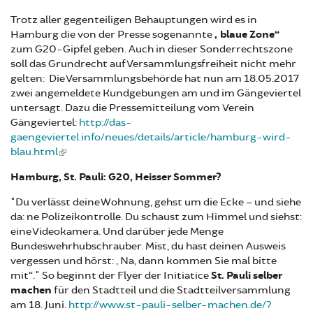
Trotz aller gegenteiligen Behauptungen wird es in
Hamburg die von der Presse sogenannte
„blaue Zone“
zum G20-Gipfel geben. Auch in dieser Sonderrechtszone
soll das Grundrecht auf Versammlungsfreiheit nicht mehr
gelten: Die Versammlungsbehörde hat nun am 18.05.2017
zwei angemeldete Kundgebungen am und im Gängeviertel
untersagt. Dazu die Pressemitteilung vom Verein
Gängeviertel:
http://das-
gaengeviertel.info/neues/details/article/hamburg-wird-
blau.html
Hamburg, St. Pauli: G20, Heisser Sommer?
"Du verlässt deine Wohnung, gehst um die Ecke – und siehe
da: ne Polizeikontrolle. Du schaust zum Himmel und siehst:
eine Videokamera. Und darüber jede Menge
Bundeswehrhubschrauber. Mist, du hast deinen Ausweis
vergessen und hörst: „Na, dann kommen Sie mal bitte
mit“." So beginnt der Flyer der Initiatice
St. Pauli selber
machen
für den Stadtteil und die Stadtteilversammlung
am 18. Juni.
http://www.st-pauli-selber-machen.de/?