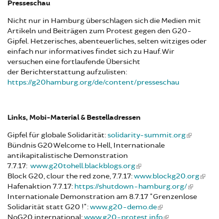
Presseschau
Nicht nur in Hamburg überschlagen sich die Medien mit
Artikeln und Beiträgen zum Protest gegen den G20-
Gipfel. Hetzerisches, abenteuerliches, selten witziges oder
einfach nur informatives findet sich zu Hauf. Wir
versuchen eine fortlaufende Übersicht
der Berichterstattung aufzulisten:
https://g20hamburg.org/de/content/presseschau
Links, Mobi-Material & Bestelladressen
Gipfel für globale Solidarität:
solidarity-summit.org
Bündnis G20 Welcome to Hell, Internationale
antikapitalistische Demonstration
7.7.17:
www.g20tohell.blackblogs.org
Block G20, clour the red zone, 7.7.17:
www.blockg20.org
Hafenaktion 7.7.17:
https://shutdown-hamburg.org/
Internationale Demonstration am 8.7.17 "Grenzenlose
Solidarität statt G20 !":
www.g20-demo.de
​​​​​​​NoG20 international:
www.g20-protest.info