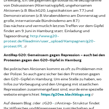
Dreiklang, d.h. die gegenseitige solidarische Bezugnahme
von Diskussionen (Alternativgipfel), ungehorsamen
Aktionen (z.B. BlockG20, Logistikaktion am 7.7.) und
Demonstrationen (z.B. Vorabenddemo am Donnerstag und
große, internationale Bündnisdemo am 8.7.)
Das nächste und vermutlich letztes Treffen vor dem Gipfel
findet am 9. Juni in Hamburg statt. Einladung und
Tagesordnung:
http://www.g20-
protest.de/fileadmin/user_upload/Kampagnen/g20-
protest/Pl...
AntiRep G20: Gemeinsam gegen Repression – auch bei den
Protesten gegen den G20-Gipfel in Hamburg
Bei politischen Aktionen kommt es oft zu Problemen mit
der Polizei. So auch ganz sicher bei den Protesten gegen
den G20-Gipfel in Hamburg. Um eine Stelle zu haben, wo
Infos zur Vorbeugung und den Umgang mit staatlichen
Repressialien zusammengefasst sind, wurde eine spezielle
website eingerichtet:
https://g20ea.blackblogs.org
Auf diesem Blog
der
G20
-
Antirep-Struktur findet
Ihr Hilfreiches und Wissenswertes zum Verhalten auf