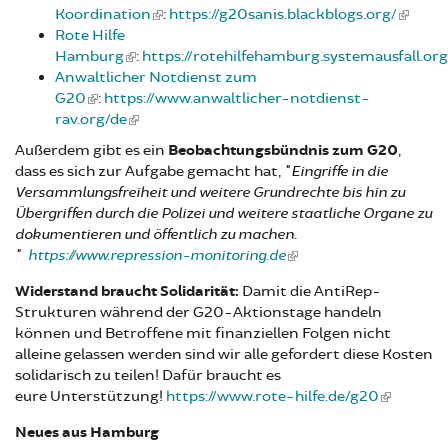
Koordination
:
https://g20sanis.blackblogs.org/
Rote Hilfe
Hamburg
:
https://rotehilfehamburg.systemausfall.org
Anwaltlicher Notdienst zum
G20
:
https://www.anwaltlicher-notdienst-
rav.org/de
Außerdem gibt es ein
Beobachtungsbündnis zum G20
,
dass es sich zur Aufgabe gemacht hat,
"Eingriffe in die
Versammlungsfreiheit und weitere Grundrechte bis hin zu
Übergriffen durch die Polizei und weitere staatliche Organe zu
dokumentieren und öffentlich zu machen.
"
https://www.repression-monitoring.de
Widerstand braucht Solidarität:
Damit die AntiRep-
Strukturen während der G20-Aktionstage handeln
können und Betroffene mit finanziellen Folgen nicht
alleine gelassen werden sind wir alle gefordert diese Kosten
solidarisch zu teilen! Dafür braucht es
eure Unterstützung!
https://www.rote-hilfe.de/g20
Neues aus Hamburg