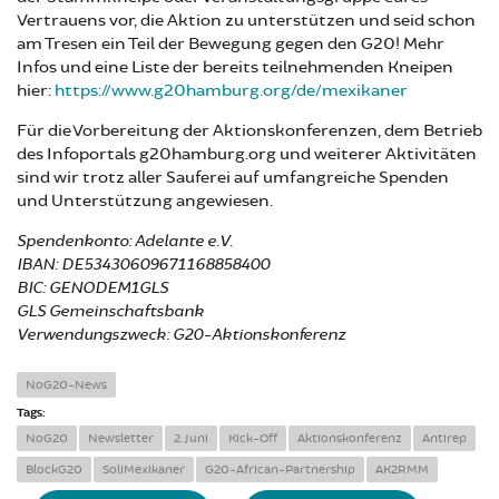
Vertrauens vor, die Aktion zu unterstützen und seid schon
am Tresen ein Teil der Bewegung gegen den G20! Mehr
Infos und eine Liste der bereits teilnehmenden Kneipen
hier:
https://www.g20hamburg.org/de/mexikaner
Für die Vorbereitung der Aktionskonferenzen, dem Betrieb
des Infoportals g20hamburg.org und weiterer Aktivitäten
sind wir trotz aller Sauferei auf umfangreiche Spenden
und Unterstützung angewiesen.
Spendenkonto: Adelante e.V.
IBAN: DE53430609671168858400
BIC: GENODEM1GLS
GLS Gemeinschaftsbank
Verwendungszweck: G20-Aktionskonferenz
NoG20-News
Tags:
NoG20
Newsletter
2. Juni
Kick-Off
Aktionskonferenz
Antirep
BlockG20
SoliMexikaner
G20-African-Partnership
AK2RMM