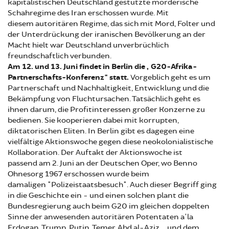
kapitalistischen Deutschland gestützte mörderische
Schahregime des Iran erschossen wurde. Mit
diesem autoritären Regime, das sich mit Mord, Folter und
der Unterdrückung der iranischen Bevölkerung an der
Macht hielt war Deutschland unverbrüchlich
freundschaftlich verbunden.
Am 12. und 13. Juni findet in Berlin die „G20-Afrika-
Partnerschafts-Konferenz" statt.
Vorgeblich geht es um
Partnerschaft und Nachhaltigkeit, Entwicklung und die
Bekämpfung von Fluchtursachen. Tatsächlich geht es
ihnen darum, die Profitinteressen großer Konzerne zu
bedienen. Sie kooperieren dabei mit korrupten,
diktatorischen Eliten. In Berlin gibt es dagegen eine
vielfältige Aktionswoche gegen diese neokolonialistische
Kollaboration. Der Auftakt der Aktionswoche ist
passend
am 2. Juni an der Deutschen Oper, wo Benno
Ohnesorg 1967 erschossen wurde beim
damaligen "Polizeistaatsbesuch". Auch dieser Begriff ging
in die Geschichte ein - und einen solchen plant die
Bundesregierung auch beim G20 im gleichen doppelten
Sinne der anwesenden autoritären Potentaten a'la
Erdogan, Trump, Putin, Temer, Abd al-Aziz.... und dem