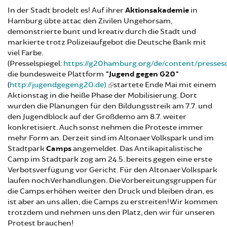
In der Stadt brodelt es! Auf ihrer
Aktionsakademie
in
Hamburg übte attac den Zivilen Ungehorsam,
demonstrierte bunt und kreativ durch die Stadt und
markierte trotz Polizeiaufgebot die Deutsche Bank mit
viel Farbe.
(Presselspiegel:
https://g20hamburg.org/de/content/presse
die bundesweite Plattform
"Jugend gegen G20"
(
http://jugendgegeng20.de)
startete Ende Mai mit einem
Aktionstag in die heiße Phase der Mobilisierung. Dort
wurden die Planungen für den Bildungsstreik am 7.7. und
den Jugendblock auf der Großdemo am 8.7. weiter
konkretisiert. Auch sonst nehmen die Proteste immer
mehr Form an. Derzeit sind im Altonaer Volkspark und im
Stadtpark
Camps
angemeldet. Das Antikapitalistische
Camp im Stadtpark zog am 24.5. bereits gegen eine erste
Verbotsverfügung vor Gericht. Für den Altonaer Volkspark
laufen noch Verhandlungen. Die Vorbereitungsgruppen für
die Camps erhöhen weiter den Druck und bleiben dran, es
ist aber an uns allen, die Camps zu erstreiten! Wir kommen
trotzdem und nehmen uns den Platz, den wir für unseren
Protest brauchen!