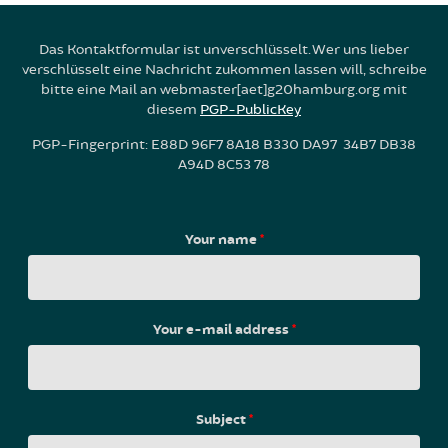
Das Kontaktformular ist unverschlüsselt. Wer uns lieber
verschlüsselt eine Nachricht zukommen lassen will, schreibe
bitte eine Mail an webmaster[aet]g20hamburg.org mit
diesem
PGP-PublicKey
PGP-Fingerprint: E88D 96F7 8A18 B330 DA97 34B7 DB38
A94D 8C53 78
Your name
*
Your e-mail address
*
Subject
*