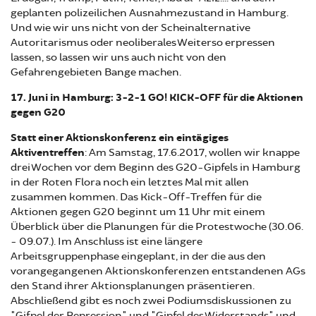
geplanten polizeilichen Ausnahmezustand in Hamburg.
Und wie wir uns nicht von der Scheinalternative
Autoritarismus oder neoliberales Weiterso erpressen
lassen, so lassen wir uns auch nicht von den
Gefahrengebieten Bange machen.
17. Juni in Hamburg: 3-2-1 GO! KICK-OFF für die Aktionen
gegen G20
Statt einer Aktionskonferenz ein eintägiges
Aktiventreffen
: Am Samstag, 17.6.2017, wollen wir knappe
drei Wochen vor dem Beginn des G20-Gipfels in Hamburg
in der Roten Flora noch ein letztes Mal mit allen
zusammen kommen. Das Kick-Off-Treffen für die
Aktionen gegen G20 beginnt um 11 Uhr mit einem
Überblick über die Planungen für die Protestwoche (30.06.
- 09.07.). Im Anschluss ist eine längere
Arbeitsgruppenphase eingeplant, in der die aus den
vorangegangenen Aktionskonferenzen entstandenen AGs
den Stand ihrer Aktionsplanungen präsentieren.
Abschließend gibt es noch zwei Podiumsdiskussionen zu
"Gifpel der Repression" und "Gipfel des Widerstands" und