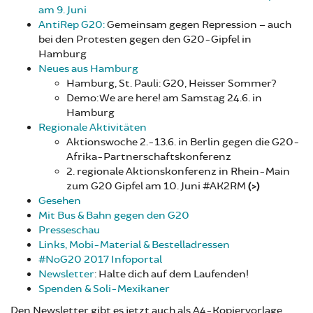
am 9. Juni
AntiRep G20:
Gemeinsam gegen Repression – auch
bei den Protesten gegen den G20-Gipfel in
Hamburg
Neues aus Hamburg
Hamburg, St. Pauli: G20, Heisser Sommer?
Demo: We are here! am Samstag 24.6. in
Hamburg
Regionale Aktivitäten
Aktionswoche 2.-13.6. in Berlin gegen die G20-
Afrika-Partnerschaftskonferenz
2. regionale Aktionskonferenz in Rhein-Main
zum G20 Gipfel am 10. Juni #AK2RM
(>)
Gesehen
Mit Bus & Bahn gegen den G20
Presseschau
Links, Mobi-Material & Bestelladressen
#NoG20 2017 Infoportal
Newsletter
: Halte dich auf dem Laufenden!
Spenden & Soli-Mexikaner
Den Newsletter gibt es jetzt auch als A4-Kopiervorlage