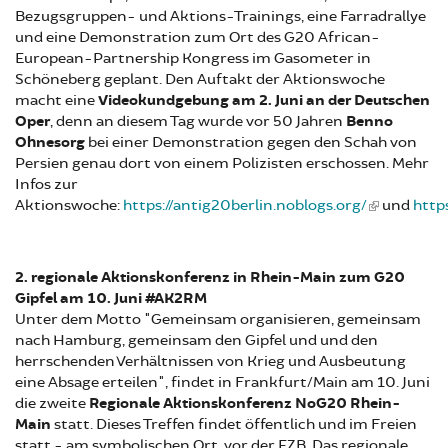
Bezugsgruppen- und Aktions-Trainings, eine Farradrallye
und eine Demonstration zum Ort des G20 African-
European-Partnership Kongress im Gasometer in
Schöneberg geplant. Den Auftakt der Aktionswoche
macht eine
Videokundgebung am 2. Juni an der Deutschen
Oper
, denn an diesem Tag wurde vor 50 Jahren
Benno
Ohnesorg
bei einer Demonstration gegen den Schah von
Persien genau dort von einem Polizisten erschossen. Mehr
Infos zur
Aktionswoche:
https://antig20berlin.noblogs.org/
und
http
2. regionale Aktionskonferenz in Rhein-Main zum G20
Gipfel am 10. Juni #AK2RM
Unter dem Motto "Gemeinsam organisieren, gemeinsam
nach Hamburg, gemeinsam den Gipfel und und den
herrschenden Verhältnissen von Krieg und Ausbeutung
eine Absage erteilen", findet in Frankfurt/Main am 10. Juni
die zweite
Regionale Aktionskonferenz NoG20 Rhein-
Main
statt.
Dieses Treffen findet öffentlich und im Freien
statt - am symbolischen Ort, vor der EZB. Das regionale