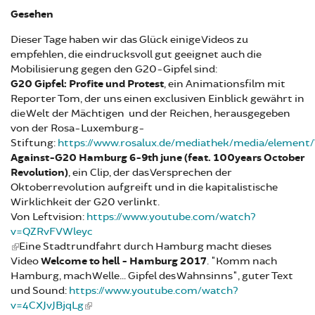
Gesehen
Dieser Tage haben wir das Glück einige Videos zu
empfehlen, die eindrucksvoll gut geeignet auch die
Mobilisierung gegen den G20-Gipfel sind:
G20 Gipfel: Profite und Protest
, ein Animationsfilm mit
Reporter Tom, der uns einen exclusiven Einblick gewährt in
die Welt der Mächtigen und der Reichen, herausgegeben
von der Rosa-Luxemburg-
Stiftung:
https://www.rosalux.de/mediathek/media/element/
Against-G20 Hamburg 6-9th june (feat. 100years October
Revolution)
, ein Clip, der das Versprechen der
Oktoberrevolution aufgreift und in die kapitalistische
Wirklichkeit der G20 verlinkt.
Von Leftvision:
https://www.youtube.com/watch?
v=QZRvFVWleyc
Eine Stadtrundfahrt durch Hamburg macht dieses
Video
Welcome to hell - Hamburg 2017
. "Komm nach
Hamburg, mach Welle... Gipfel des Wahnsinns", guter Text
und Sound:
https://www.youtube.com/watch?
v=4CXJvJBjqLg