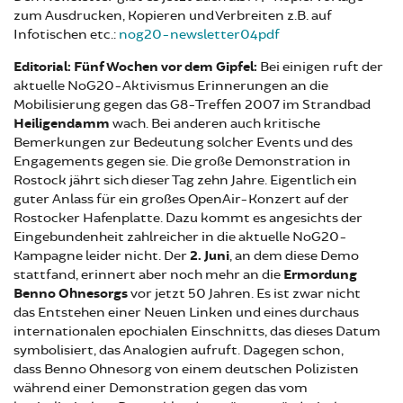
zum Ausdrucken, Kopieren und Verbreiten z.B. auf
Infotischen etc.:
nog20-newsletter04pdf
Editorial:
Fünf Wochen vor dem Gipfel:
Bei einigen ruft der
aktuelle NoG20-Aktivismus Erinnerungen an die
Mobilisierung gegen das G8-Treffen 2007 im Strandbad
Heiligendamm
wach. Bei anderen auch kritische
Bemerkungen zur Bedeutung solcher Events und des
Engagements gegen sie. Die große Demonstration in
Rostock jährt sich dieser Tag zehn Jahre. Eigentlich ein
guter Anlass für ein großes OpenAir-Konzert auf der
Rostocker Hafenplatte. Dazu kommt es angesichts der
Eingebundenheit zahlreicher in die aktuelle NoG20-
Kampagne leider nicht. Der
2. Juni
, an dem diese Demo
stattfand, erinnert aber noch mehr an die
Ermordung
Benno Ohnesorgs
vor jetzt 50 Jahren. Es ist zwar nicht
das Entstehen einer Neuen Linken und eines durchaus
internationalen epochialen Einschnitts, das dieses Datum
symbolisiert, das Analogien aufruft. Dagegen schon,
dass Benno Ohnesorg von einem deutschen Polizisten
während einer Demonstration gegen das vom