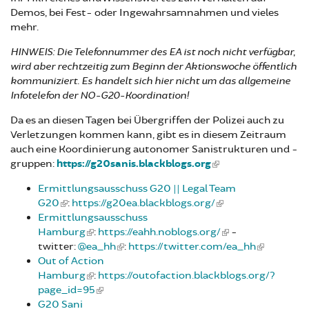
Demos, bei Fest- oder Ingewahrsamnahmen und vieles
mehr.
HINWEIS: Die Telefonnummer des EA ist noch nicht verfügbar,
wird aber rechtzeitig zum Beginn der Aktionswoche öffentlich
kommuniziert. Es handelt sich hier nicht um das allgemeine
Infotelefon der NO-G20-Koordination!
Da es an diesen Tagen bei Übergriffen der Polizei auch zu
Verletzungen kommen kann, gibt es in diesem Zeitraum
auch eine Koordinierung autonomer Sanistrukturen und -
gruppen:
https://g20sanis.blackblogs.org
Ermittlungsausschuss G20 || Legal Team
G20
:
https://g20ea.blackblogs.org/
Ermittlungsausschuss
Hamburg
:
https://eahh.noblogs.org/
-
twitter:
@ea_hh
:
https://twitter.com/ea_hh
Out of Action
Hamburg
:
https://outofaction.blackblogs.org/?
page_id=95
G20 Sani