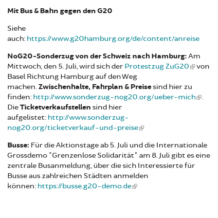
Mit Bus & Bahn gegen den G20
Siehe
auch:
https://www.g20hamburg.org/de/content/anreise
NoG20-Sonderzug von der Schweiz nach Hamburg:
Am
Mittwoch, den 5. Juli, wird sich der
Protestzug ZuG20
von
Basel Richtung Hamburg auf den Weg
machen.
Zwischenhalte, Fahrplan & Preise
sind hier zu
finden:
http://www.sonderzug-nog20.org/ueber-mich
.
Die
Ticketverkaufstellen
sind hier
aufgelistet:
http://www.sonderzug-
nog20.org/ticketverkauf-und-preise
Busse:
Für die Aktionstage ab 5. Juli und die Internationale
Grossdemo "Grenzenlose Solidarität" am 8. Juli gibt es eine
zentrale Busanmeldung, über die sich Interessierte für
Busse aus zahlreichen Städten anmelden
können:
https://busse.g20-demo.de