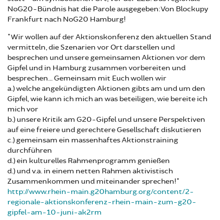
NoG20-Bündnis hat die Parole ausgegeben: Von Blockupy
Frankfurt nach NoG20 Hamburg!
"Wir wollen auf der Aktionskonferenz den aktuellen Stand
vermitteln, die Szenarien vor Ort darstellen und
besprechen und unsere gemeinsamen Aktionen vor dem
Gipfel und in Hamburg zusammen vorbereiten und
besprechen... Gemeinsam mit Euch wollen wir
a.) welche angekündigten Aktionen gibts am und um den
Gipfel, wie kann ich mich an was beteiligen, wie bereite ich
mich vor
b.) unsere Kritik am G20-Gipfel und unsere Perspektiven
auf eine freiere und gerechtere Gesellschaft diskutieren
c.) gemeinsam ein massenhaftes Aktionstraining
durchführen
d.) ein kulturelles Rahmenprogramm genießen
d.) und v.a. in einem netten Rahmen aktivistisch
Zusammenkommen und miteinander sprechen!"
http://www.rhein-main.g20hamburg.org/content/2-
regionale-aktionskonferenz-rhein-main-zum-g20-
gipfel-am-10-juni-ak2rm