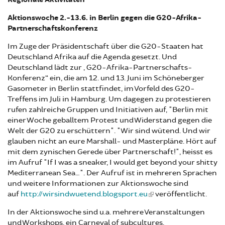
Aktionswoche 2.-13.6. in Berlin gegen die G20-Afrika-
Partnerschaftskonferenz
Im Zuge der Präsidentschaft über die G20-Staaten hat
Deutschland Afrika auf die Agenda gesetzt. Und
Deutschland lädt zur „G20-Afrika-Partnerschafts-
Konferenz“ ein, die am 12. und 13. Juni im Schöneberger
Gasometer in Berlin stattfindet, im Vorfeld des G20-
Treffens im Juli in Hamburg. Um dagegen zu protestieren
rufen zahlreiche Gruppen und Initiativen auf, "Berlin mit
einer Woche geballtem Protest und Widerstand gegen die
Welt der G20 zu erschüttern". "Wir sind wütend. Und wir
glauben nicht an eure Marshall- und Masterpläne. Hört auf
mit dem zynischen Gerede über Partnerschaft!", heisst es
im Aufruf "If I was a sneaker, I would get beyond your shitty
Mediterranean Sea…". Der Aufruf ist in mehreren Sprachen
und weitere Informationen zur Aktionswoche sind
auf
http://wirsindwuetend.blogsport.eu
veröffentlicht.
In der Aktionswoche sind u.a. mehrere Veranstaltungen
und Workshops, ein Carneval of subcultures,