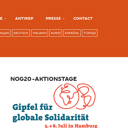
E
ANTIREP
PRESSE
CONTACT
NÇAIS
DEUTSCH
ITALIANO
KURDÎ
ESPAÑOL
TÜRKÇE
NOG20-AKTIONSTAGE