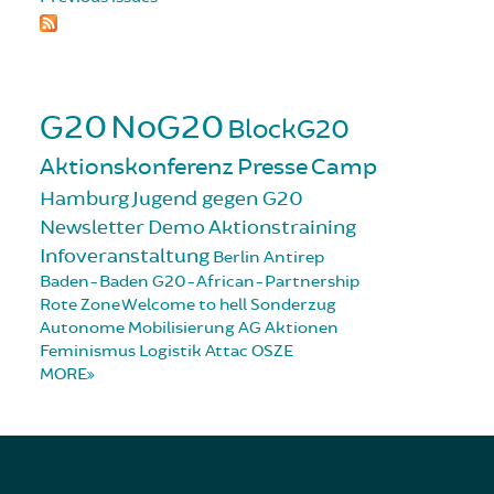
G20
NoG20
BlockG20
Aktionskonferenz
Presse
Camp
Hamburg
Jugend gegen G20
Newsletter
Demo
Aktionstraining
Infoveranstaltung
Berlin
Antirep
Baden-Baden
G20-African-Partnership
Rote Zone
Welcome to hell
Sonderzug
Autonome Mobilisierung
AG Aktionen
Feminismus
Logistik
Attac
OSZE
MORE