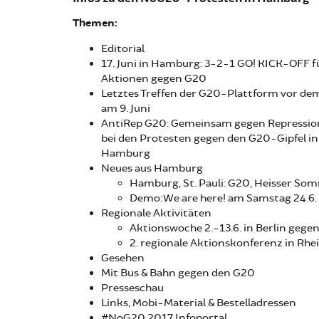
Themen:
Editorial
17. Juni in Hamburg: 3-2-1 GO! KICK-OFF fü
Aktionen gegen G20
Letztes Treffen der G20-Plattform vor dem
am 9. Juni
AntiRep G20: Gemeinsam gegen Repressio
bei den Protesten gegen den G20-Gipfel in
Hamburg
Neues aus Hamburg
Hamburg, St. Pauli: G20, Heisser So
Demo: We are here! am Samstag 24.6
Regionale Aktivitäten
Aktionswoche 2.-13.6. in Berlin geg
2. regionale Aktionskonferenz in Rh
Gesehen
Mit Bus & Bahn gegen den G20
Presseschau
Links, Mobi-Material & Bestelladressen
#NoG20 2017 Infoportal