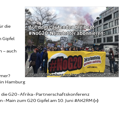
r die
 Gipfel
n – auch
mmer?
. in Hamburg
en die G20-Afrika-Partnerschaftskonferenz
ein-Main zum G20 Gipfel am 10. Juni #AK2RM
(>)