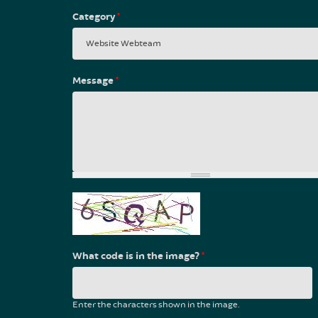
Category
*
Message
*
What code is in the image?
*
Enter the characters shown in the image.