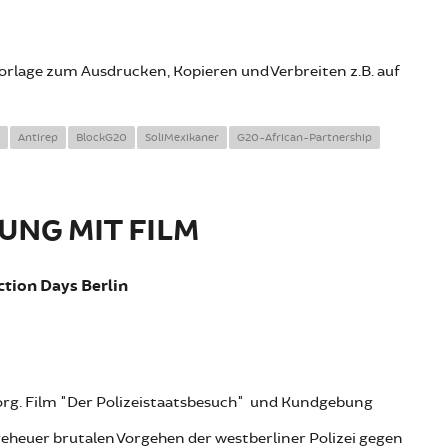
vorlage zum Ausdrucken, Kopieren und Verbreiten z.B. auf
Antirep
BlockG20
SoliMexikaner
G20-African-Partnership
UNG MIT FILM
ction Days Berlin
g. Film "Der Polizeistaatsbesuch" und Kundgebung
eheuer brutalen Vorgehen der westberliner Polizei gegen