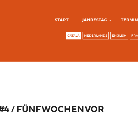
START
JAHRESTAG
TERMIN
CATALÀ
NEDERLANDS
ENGLISH
FRA
4 / FÜNF WOCHEN VOR