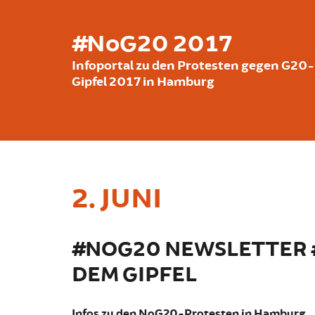
Skip to main content
#NoG20 2017
Infoportal zu den Protesten gegen G20-
Gipfel 2017 in Hamburg
2. JUNI
#NOG20 NEWSLETTER #
DEM GIPFEL
Infos zu den NoG20-Protesten in Hamburg