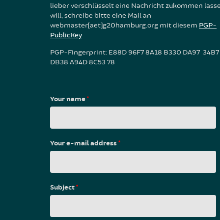
lieber verschlüsselt eine Nachricht zukommen lass
will, schreibe bitte eine Mail an
webmaster[aet]g20hamburg.org mit diesem
PGP-
PublicKey
PGP-Fingerprint: E88D 96F7 8A18 B330 DA97 34B7
DB38 A94D 8C53 78
Your name
*
Your e-mail address
*
Subject
*