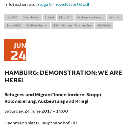
Infotischen etc.:
nog20-newsletter04pdf
NoG20
Newsletter
2. Juni
Kick-Off
Aktionskonferenz
Antirep
BlockG20
SoliMexikaner
G20-African-Partnership
AK2RMM
JUN
24
HAMBURG: DEMONSTRATION: WE ARE
HERE!
Refugees und Migrant*innen fordern: Stoppt
Kolonisierung, Ausbeutung und Krieg!
Saturday, 24. June 2017 - 14:00
Hachmannplatz/Hauptbahnhof HH