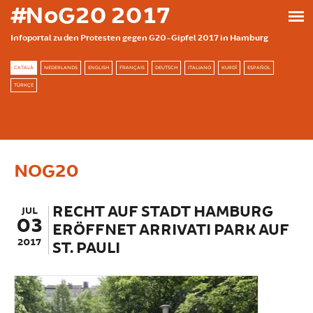
Skip to main content
#NoG20 2017
Infoportal zu den Protesten gegen G20-Gipfel 2017 in Hamburg
CATALÀ
NEDERLANDS
ENGLISH
FRANÇAIS
DEUTSCH
ITALIANO
KURDÎ
ESPAÑOL
TÜRKÇE
NOG20
RECHT AUF STADT HAMBURG
JUL
03
ERÖFFNET ARRIVATI PARK AUF
2017
ST. PAULI