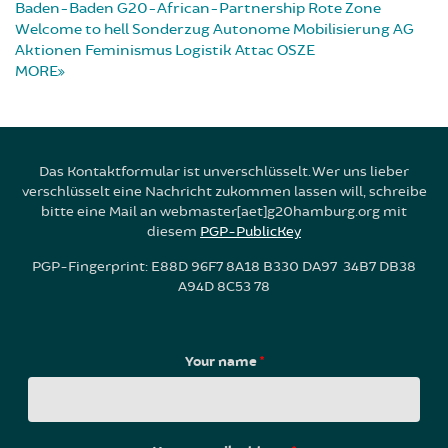
Baden-Baden
G20-African-Partnership
Rote Zone
Welcome to hell
Sonderzug
Autonome Mobilisierung
AG
Aktionen
Feminismus
Logistik
Attac
OSZE
MORE
Das Kontaktformular ist unverschlüsselt. Wer uns lieber
verschlüsselt eine Nachricht zukommen lassen will, schreibe
bitte eine Mail an webmaster[aet]g20hamburg.org mit
diesem
PGP-PublicKey
PGP-Fingerprint: E88D 96F7 8A18 B330 DA97 34B7 DB38
A94D 8C53 78
Your name
*