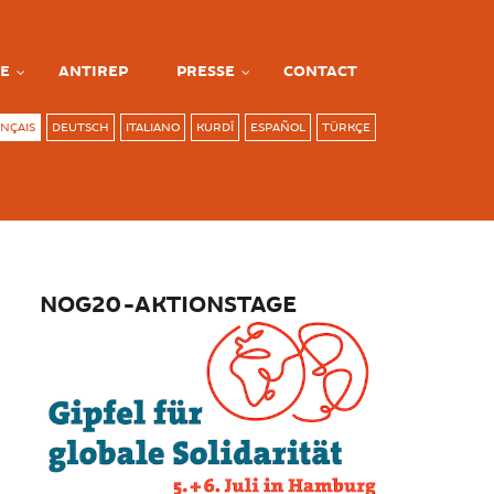
E
ANTIREP
PRESSE
CONTACT
NÇAIS
DEUTSCH
ITALIANO
KURDÎ
ESPAÑOL
TÜRKÇE
NOG20-AKTIONSTAGE