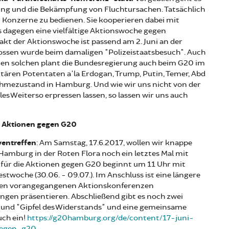
ung und die Bekämpfung von Fluchtursachen. Tatsächlich
r Konzerne zu bedienen. Sie kooperieren dabei mit
 es dagegen eine vielfältige Aktionswoche gegen
takt der Aktionswoche ist passend
am 2. Juni an der
ssen wurde beim damaligen "Polizeistaatsbesuch". Auch
einen solchen plant die Bundesregierung auch beim G20 im
tären Potentaten a'la Erdogan, Trump, Putin, Temer, Abd
nahmezustand in Hamburg. Und wie wir uns nicht von der
es Weiterso erpressen lassen, so lassen wir uns auch
e Aktionen gegen G20
ventreffen
: Am Samstag, 17.6.2017, wollen wir knappe
Hamburg in der Roten Flora noch ein letztes Mal mit
für die Aktionen gegen G20 beginnt um 11 Uhr mit
stwoche (30.06. - 09.07.). Im Anschluss ist eine längere
s den vorangegangenen Aktionskonferenzen
gen präsentieren. Abschließend gibt es noch zwei
 und "Gipfel des Widerstands" und eine gemeinsame
uch ein!
https://g20hamburg.org/de/content/17-juni-
gegen-g20