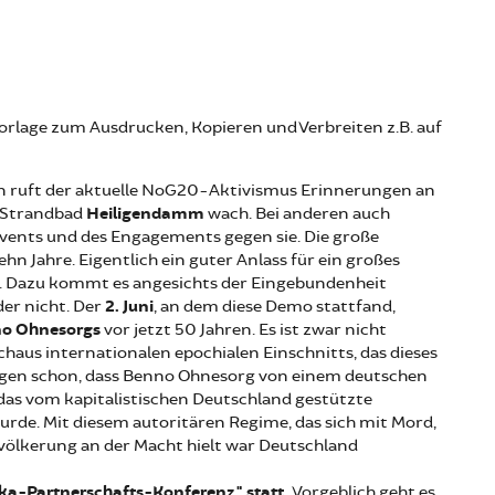
vorlage zum Ausdrucken, Kopieren und Verbreiten z.B. auf
en ruft der aktuelle NoG20-Aktivismus Erinnerungen an
m Strandbad
Heiligendamm
wach. Bei anderen auch
vents und des Engagements gegen sie. Die große
hn Jahre. Eigentlich ein guter Anlass für ein großes
. Dazu kommt es angesichts der Eingebundenheit
er nicht. Der
2. Juni
, an dem diese Demo stattfand,
o Ohnesorgs
vor jetzt 50 Jahren. Es ist zwar nicht
haus internationalen epochialen Einschnitts, das dieses
gegen schon, dass Benno Ohnesorg von einem deutschen
as vom kapitalistischen Deutschland gestützte
rde. Mit diesem autoritären Regime, das sich mit Mord,
völkerung an der Macht hielt war Deutschland
rika-Partnerschafts-Konferenz" statt.
Vorgeblich geht es