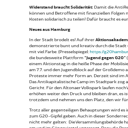
Widerstand braucht Solidarität:
Damit die AntiR
können und Betroffene mit finanziellen Folgen ni
Kosten solidarisch zu teilen! Dafür braucht es e
Neues aus Hamburg
In der Stadt brodelt es! Auf ihrer
Aktionsakadem
demonstrierte bunt und kreativ durch die Stadt
mit viel Farbe. (Presselspiegel:
https://g20hambu
die bundesweite Plattform
"Jugend gegen G20"
(
einem Aktionstag in die heiße Phase der Mobilis
am 7.7. und den Jugendblock auf der Großdemo am
Proteste immer mehr Form an. Derzeit sind im 
Das Antikapitalistische Camp im Stadtpark zog a
Gericht. Für den Altonaer Volkspark laufen noc
erhöhen weiter den Druck und bleiben dran, es is
trotzdem und nehmen uns den Platz, den wir fü
Trotz aller gegenteiligen Behauptungen wird es
zum G20-Gipfel geben. Auch in dieser Sonderrec
nicht mehr gelten: Die Versammlungsbehörde 