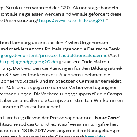
ep-Strukturen während der G20-Aktionstage handeln
cht alleine gelassen werden sind wir alle gefordert diese
ure Unterstützung!
https://www.rote-hilfe.de/g20
ie
in Hamburg übte attac den Zivilen Ungehorsam,
 und markierte trotz Polizeiaufgebot die Deutsche Bank
rg.org/de/content/presseschau#aktionsakademie
) Auch
http://jugendgegeng20.de)
startete Ende Mai mit
ierung. Dort wurden die Planungen für den Bildungsstreik
 8.7. weiter konkretisiert. Auch sonst nehmen die
Altonaer Volkspark und im Stadtpark
Camps
angemeldet.
m 24.5. bereits gegen eine erste Verbotsverfügung vor
h Verhandlungen. Die Vorbereitungsgruppen für die Camps
t aber an uns allen, die Camps zu erstreiten! Wir kommen
r unseren Protest brauchen!
 in Hamburg die von der Presse sogenannte
„blaue Zone“
htszone soll das Grundrecht auf Versammlungsfreiheit
hat nun am 18.05.2017 zwei angemeldete Kundgebungen