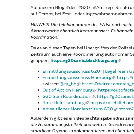
Auf diesem Blog
der
G20
-
Antirep-Struktur 
auf Demos, bei Fest- oder Ingewahrsamnahmen u
HINWEIS: Die Telefonnummer des EA ist noch nicht 
Aktionswoche öffentlich kommuniziert. Es handelt 
Koordination!
Da es an diesen Tagen bei Übergriffen der Polize
Zeitraum auch eine Koordinierung autonomer S
gruppen:
https://g20sanis.blackblogs.org
Ermittlungsausschuss G20 || Legal Team G
Ermittlungsausschuss Hamburg
:
https://
twitter:
@ea_hh
:
https://twitter.com/ea_
Out of Action Hamburg
:
https://outofact
G20 Sani Koordination
:
https://g20sanis.
Rote Hilfe Hamburg
:
https://rotehilfeham
Anwaltlicher Notdienst zum G20
:
https:
Außerdem gibt es ein
Beobachtungsbündnis zu
die Versammlungsfreiheit und weitere Grundrechte b
staatliche Organe zu dokumentieren und öffentlic