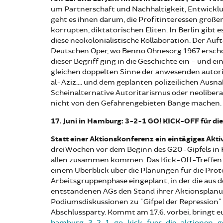
um Partnerschaft und Nachhaltigkeit, Entwickl
geht es ihnen darum, die Profitinteressen große
korrupten, diktatorischen Eliten. In Berlin gibt
diese neokolonialistische Kollaboration. Der Auf
Deutschen Oper, wo Benno Ohnesorg 1967 erscho
dieser Begriff ging in die Geschichte ein - und 
gleichen doppelten Sinne der anwesenden autori
al-Aziz.... und dem geplanten polizeilichen Aus
Scheinalternative Autoritarismus oder neoliberal
nicht von den Gefahrengebieten Bange machen.
17. Juni in Hamburg: 3-2-1 GO! KICK-OFF für di
Statt einer Aktionskonferenz ein eintägiges Akti
drei Wochen vor dem Beginn des G20-Gipfels in 
allen zusammen kommen. Das Kick-Off-Treffen 
einem Überblick über die Planungen für die Prote
Arbeitsgruppenphase eingeplant, in der die au
entstandenen AGs den Stand ihrer Aktionsplanun
Podiumsdiskussionen zu "Gifpel der Repression"
Abschlussparty. Kommt am 17.6. vorbei, bringt e
hamburg-3-2-1-go-kick-fuer-die-aktionen-