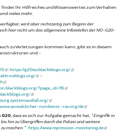
findet Ihr Hilfreiches und Wissenswertes zum Verhalten
nd vieles mehr.
verfügbar, wird aber rechtzeitig zum Beginn der
sich hier nicht um das allgemeine Infotelefon der NO-G20-
i auch zu Verletzungen kommen kann, gibt es in diesem
anistrukturen und -
20
:
https://g20ea.blackblogs.org/
eahh.noblogs.org/
-
hh
ion.blackblogs.org/?page_id=95
blackblogs.org/
burg.systemausfall.org/
//www.anwaltlicher-notdienst-rav.org/de
m G20
, dass es sich zur Aufgabe gemacht hat,
"Eingriffe in
is hin zu Übergriffen durch die Polizei und weitere
h zu machen. "
https://www.repression-monitoring.de