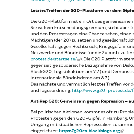
Letztes Treffen der G20-Plattform vor dem Gipfel
Die G20-Plattform ist ein Ort des gemeinsamen
Sie ist kein Entscheidungsgremium, steht aber fu
und den Protesttagen eine Chance sehen, einen 
Mächtigen (der 20) zu setzen und gesellschaftliche
Gesellschaft, gegen Rechtsruck, Kriegsgefahr 
Netzwerke und Bündnisse für die Zukunft zu find
protest.de/startseite/
). Die G20 Plattform steh
gegenseitige solidarische Bezugnahme von Diskus
BlockG20, Logistikaktion am 7.7.) und Demonst
internationale Bündnisdemo am 8.7.)
Das nächste und vermutlich letztes Treffen vor d
und Tagesordnung:
http://www.g20-protest.de/
AntiRep G20: Gemeinsam gegen Repression – au
Bei politischen Aktionen kommt es oft zu Problem
Protesten gegen den G20-Gipfel in Hamburg. Um 
Umgang mit staatlichen Repressialien zusammeng
eingerichtet:
https://g20ea.blackblogs.org