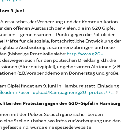
 am 9. Juni
 Austausches, der Vernetzung und der Kommunikation.
̈r den offenen Austausch der Vielen, die im G20 Gipfel
starken – gemeinsamen - Punkt gegen die Politik der
 Kräfte für die soziale, fortschrittliche Entwicklung der
und globale Ausbeutung zusammenzubringen und neue
en (bisherige Protokolle siehe:
http://www.g20-
t deswegen auch für den politischen Dreiklang, d.h. die
sionen (Alternativgipfel), ungehorsamen Aktionen (z.B.
rationen (z.B. Vorabenddemo am Donnerstag und große,
em Gipfel findet am 9. Juni in Hamburg statt. Einladung
fileadmin/user_upload/Kampagnen/g20-protest/Pl...
ch bei den Protesten gegen den G20-Gipfel in Hamburg
en mit der Polizei. So auch ganz sicher bei den
eine Stelle zu haben, wo Infos zur Vorbeugung und den
efasst sind, wurde eine spezielle website