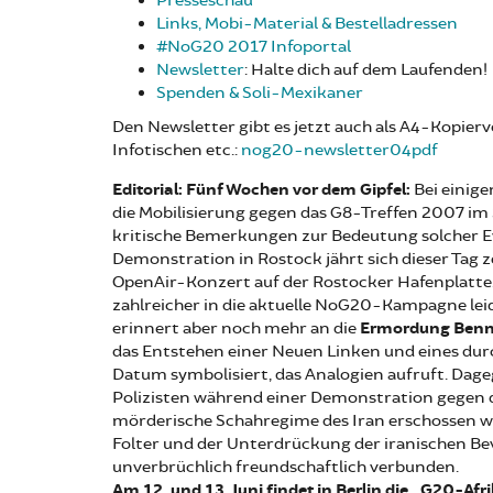
Presseschau
Links, Mobi-Material & Bestelladressen
#NoG20 2017 Infoportal
Newsletter
: Halte dich auf dem Laufenden!
Spenden & Soli-Mexikaner
Den Newsletter gibt es jetzt auch als A4-Kopier
Infotischen etc.:
nog20-newsletter04pdf
Editorial:
Fünf Wochen vor dem Gipfel:
Bei einig
die Mobilisierung gegen das G8-Treffen 2007 i
kritische Bemerkungen zur Bedeutung solcher E
Demonstration in Rostock jährt sich dieser Tag ze
OpenAir-Konzert auf der Rostocker Hafenplatte
zahlreicher in die aktuelle NoG20-Kampagne leid
erinnert aber noch mehr an die
Ermordung Benn
das Entstehen einer Neuen Linken und eines durc
Datum symbolisiert, das Analogien aufruft. Da
Polizisten während einer Demonstration gegen d
mörderische Schahregime des Iran erschossen wu
Folter und der Unterdrückung der iranischen Be
unverbrüchlich freundschaftlich verbunden.
Am 12. und 13. Juni findet in Berlin die „G20-Af