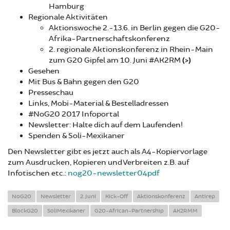
Hamburg
Regionale Aktivitäten
Aktionswoche 2.-13.6. in Berlin gegen die G20-
Afrika-Partnerschaftskonferenz
2. regionale Aktionskonferenz in Rhein-Main
zum G20 Gipfel am 10. Juni #AK2RM
(>)
Gesehen
Mit Bus & Bahn gegen den G20
Presseschau
Links, Mobi-Material & Bestelladressen
#NoG20 2017 Infoportal
Newsletter: Halte dich auf dem Laufenden!
Spenden & Soli-Mexikaner
Den Newsletter gibt es jetzt auch als A4-Kopiervorlage
zum Ausdrucken, Kopieren und Verbreiten z.B. auf
Infotischen etc.:
nog20-newsletter04pdf
NoG20
Newsletter
2. Juni
Kick-Off
Aktionskonferenz
Antirep
BlockG20
SoliMexikaner
G20-African-Partnership
AK2RMM