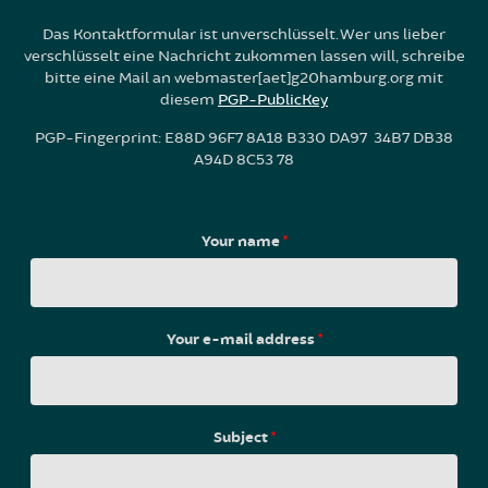
Das Kontaktformular ist unverschlüsselt. Wer uns lieber
verschlüsselt eine Nachricht zukommen lassen will, schreibe
bitte eine Mail an webmaster[aet]g20hamburg.org mit
diesem
PGP-PublicKey
PGP-Fingerprint: E88D 96F7 8A18 B330 DA97 34B7 DB38
A94D 8C53 78
Your name
*
Your e-mail address
*
Subject
*