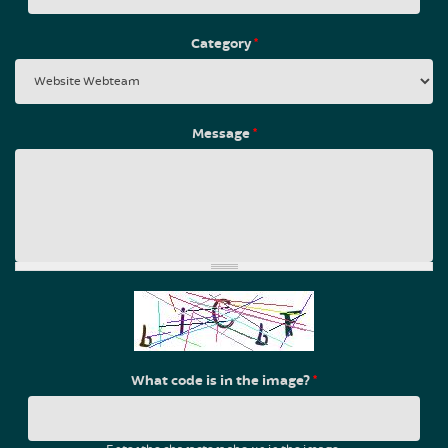
Category
*
Message
*
What code is in the image?
*