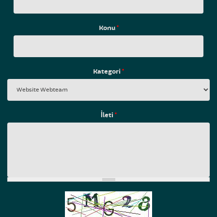
Konu
*
Kategori
*
İleti
*