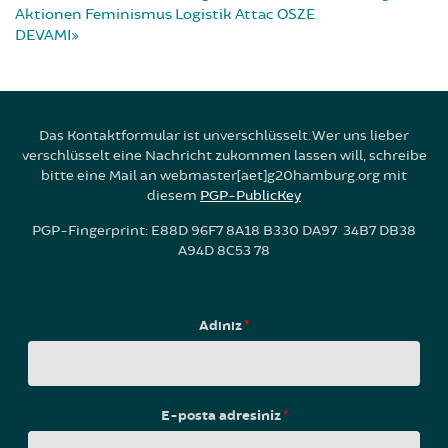
Aktionen
Feminismus
Logistik
Attac
OSZE
DEVAMI
Das Kontaktformular ist unverschlüsselt. Wer uns lieber
verschlüsselt eine Nachricht zukommen lassen will, schreibe
bitte eine Mail an webmaster[aet]g20hamburg.org mit
diesem
PGP-PublicKey
PGP-Fingerprint: E88D 96F7 8A18 B330 DA97 34B7 DB38
A94D 8C53 78
Adınız
*
E-posta adresiniz
*