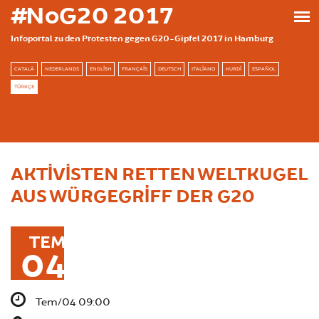
Ana içeriğe atla
#NoG20 2017
Infoportal zu den Protesten gegen G20-Gipfel 2017 in Hamburg
CATALÀ
NEDERLANDS
ENGLISH
FRANÇAIS
DEUTSCH
ITALIANO
KURDÎ
ESPAÑOL
TÜRKÇE
AKTIVISTEN RETTEN WELTKUGEL
AUS WÜRGEGRIFF DER G20
TEM
04
Tem/04 09:00