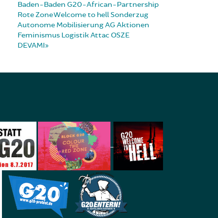
Baden-Baden
G20-African-Partnership
Rote Zone
Welcome to hell
Sonderzug
Autonome Mobilisierung
AG Aktionen
Feminismus
Logistik
Attac
OSZE
DEVAMI