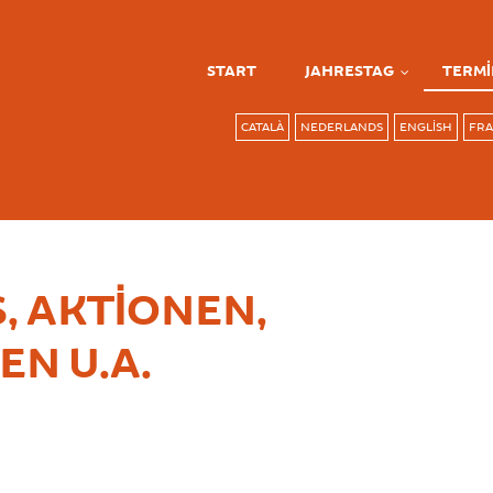
START
JAHRESTAG
TERMI
CATALÀ
NEDERLANDS
ENGLISH
FRA
, AKTIONEN,
N U.A.