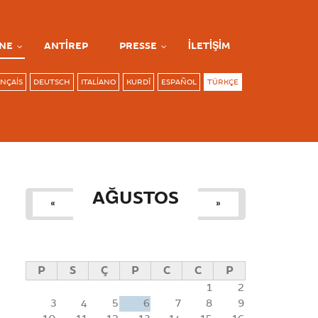
NE
ANTIREP
PRESSE
İLETIŞIM
NÇAIS
DEUTSCH
ITALIANO
KURDÎ
ESPAÑOL
TÜRKÇE
AĞUSTOS
«
»
P
S
Ç
P
C
C
P
1
2
3
4
5
6
7
8
9