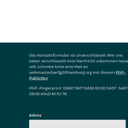
Das Kontaktformular ist unverschlüsselt. Wer uns
lieber verschlüsselt eine Nachricht zukommen lass
will, schreibe bitte eine Mail an
webmaster[aet]g20hamburg.org mit diesem
PGP-
PublicKey
PGP-Fingerprint: E88D 96F7 8A18 B330 DA97 34B7
DB38 A94D 8C53 78
Adınız
*