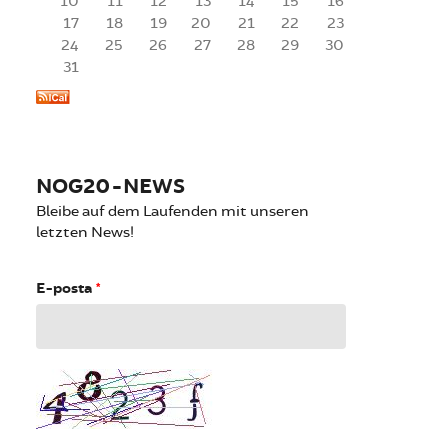
10
11
12
13
14
15
16
17
18
19
20
21
22
23
24
25
26
27
28
29
30
31
NOG20-NEWS
Bleibe auf dem Laufenden mit unseren
letzten News!
E-posta
*