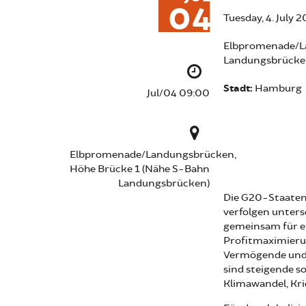
04
Tuesday, 4. July 
Elbpromenade/L
Landungsbrücke
Stadt:
Hamburg
Jul/04 09:00
Elbpromenade/Landungsbrücken,
Höhe Brücke 1 (Nähe S-Bahn
Landungsbrücken)
Die G20-Staaten 
verfolgen unters
gemeinsam für ei
Profitmaximieru
Vermögende und 
sind steigende s
Klimawandel, Kri