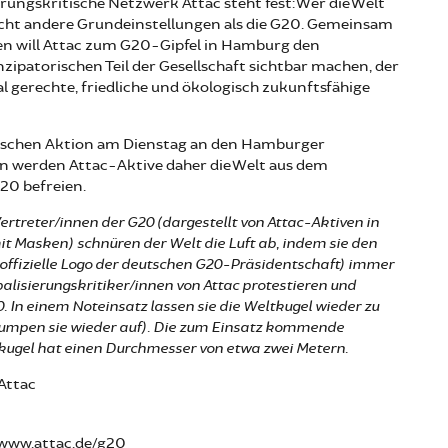
erungskritische Netzwerk Attac steht fest: Wer die Welt
ucht andere Grundeinstellungen als die G20. Gemeinsam
en will Attac zum G20-Gipfel in Hamburg den
zipatorischen Teil der Gesellschaft sichtbar machen, der
ial gerechte, friedliche und ökologisch zukunftsfähige
lischen Aktion am Dienstag an den Hamburger
 werden Attac-Aktive daher die Welt aus dem
20 befreien.
Vertreter/innen der G20 (dargestellt von Attac-Aktiven in
t Masken) schnüren der Welt die Luft ab, indem sie den
offizielle Logo der deutschen G20-Präsidentschaft) immer
balisierungskritiker/innen von Attac protestieren und
0. In einem Noteinsatz lassen sie die Weltkugel wieder zu
mpen sie wieder auf). Die zum Einsatz kommende
kugel hat einen Durchmesser von etwa zwei Metern.
Attac
www.attac.de/g20