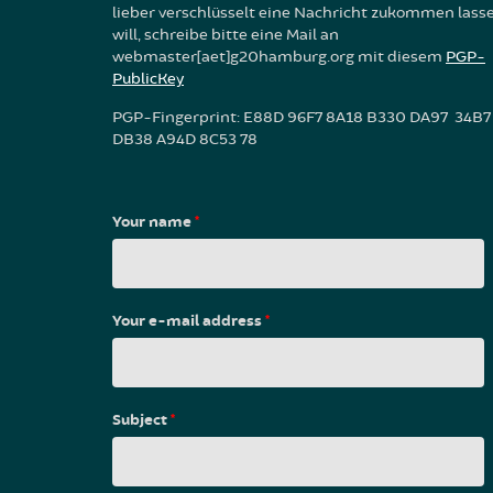
lieber verschlüsselt eine Nachricht zukommen lass
will, schreibe bitte eine Mail an
webmaster[aet]g20hamburg.org mit diesem
PGP-
PublicKey
PGP-Fingerprint: E88D 96F7 8A18 B330 DA97 34B7
DB38 A94D 8C53 78
Your name
*
Your e-mail address
*
Subject
*