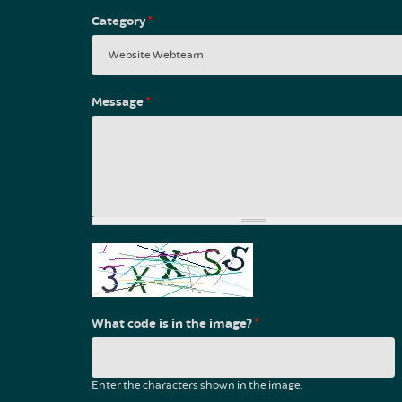
Category
*
Message
*
What code is in the image?
*
Enter the characters shown in the image.