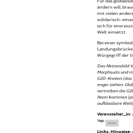
Für das globalisi
ändern will, bra
mit vielen ander
solidarisch-eman
sich für eine soz
Welt einsetzt.
Bei einer symbo
Landungsbrücken
Würgegriff der G
Das Aktionsbild: 
Morphsuits und mi
G20-Knoten (das 
enger ziehen. Glo
vertreiben die G2
Atem kommen (pu
aufblasbare Welt
Veranstalter_in:
Tags:
Attac
Links, Hinweise: