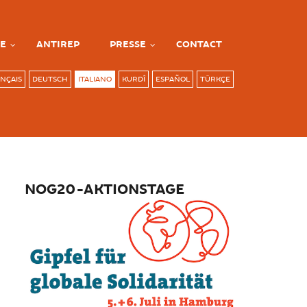
E
ANTIREP
PRESSE
CONTACT
NÇAIS
DEUTSCH
ITALIANO
KURDÎ
ESPAÑOL
TÜRKÇE
NOG20-AKTIONSTAGE