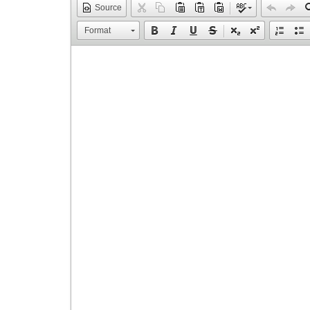
Source
Format