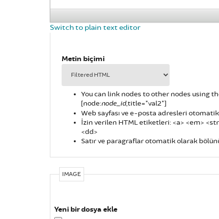
Switch to plain text editor
Metin biçimi
You can link nodes to other nodes using th
[node:
,title="val2"]
node_id
Web sayfası ve e-posta adresleri otomatik o
İzin verilen HTML etiketleri: <a> <em> <st
<dd>
Satır ve paragraflar otomatik olarak bölünü
IMAGE
Yeni bir dosya ekle