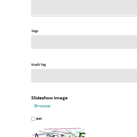
Tags
Stadt Tag
Slideshow image
Browse
on