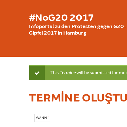
Ana içeriğe atla
#NoG20 2017
Infoportal zu den Protesten gegen G20-
Gipfel 2017 in Hamburg
This
Termine
will be submitted for mode
DURUM MESAJI
TERMINE OLUŞT
WANN
*