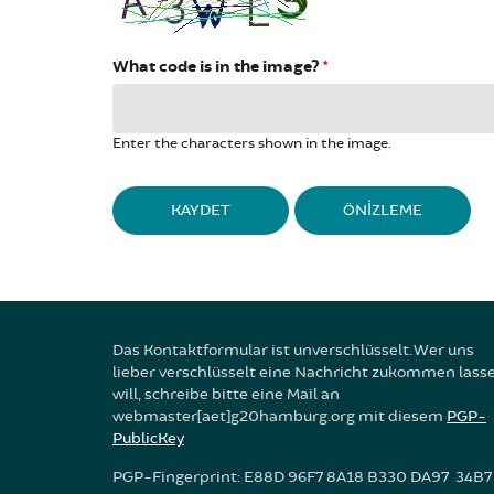
What code is in the image?
*
Enter the characters shown in the image.
DIKEY SEKMELER
Das Kontaktformular ist unverschlüsselt. Wer uns
lieber verschlüsselt eine Nachricht zukommen lass
will, schreibe bitte eine Mail an
webmaster[aet]g20hamburg.org mit diesem
PGP-
PublicKey
PGP-Fingerprint: E88D 96F7 8A18 B330 DA97 34B7