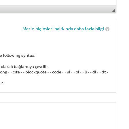
Metin biçimleri hakkında daha fazla bilgi
e following syntax:
larak bağlantıya çevrilir.
rong> <cite> <blockquote> <code> <ul> <ol> <li> <dl> <dt>
r.