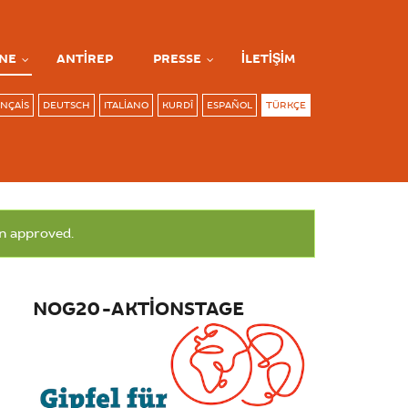
NE
ANTIREP
PRESSE
İLETIŞIM
NÇAIS
DEUTSCH
ITALIANO
KURDÎ
ESPAÑOL
TÜRKÇE
en approved.
NOG20-AKTIONSTAGE