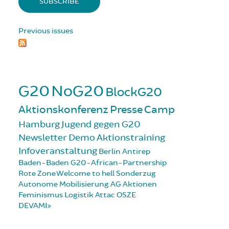
Previous issues
G20
NoG20
BlockG20
Aktionskonferenz
Presse
Camp
Hamburg
Jugend gegen G20
Newsletter
Demo
Aktionstraining
Infoveranstaltung
Berlin
Antirep
Baden-Baden
G20-African-Partnership
Rote Zone
Welcome to hell
Sonderzug
Autonome Mobilisierung
AG Aktionen
Feminismus
Logistik
Attac
OSZE
DEVAMI