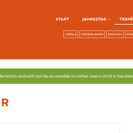
START
JAHRESTAG
TERMI
CATALÀ
NEDERLANDS
ENGLISH
FRA
ration and will not be accessible to other users until it has be
UR