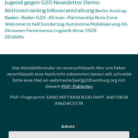
Jugend gegen G20
Newsletter
Demo
Aktionstraining
Infoveranstaltung
Berlin
Antirep
Baden-Baden
G20-African-Partnership
Rote Zone
Welcome to hell
Sonderzug
Autonome Mobilisierung
AG
Aktionen
Feminismus
Logistik
Attac
OSZE
DEVAMI
Das Kontaktformular ist unverschlüsselt. Wer uns lieber
verschlüsselt eine Nachricht zukommen lassen will, schreibe
bitte eine Mail an webmaster[aet]g20hamburg.org mit
diesem
PGP-PublicKey
PGP-Fingerprint: E88D 96F7 8A18 B330 DA97 34B7 DB38
A94D 8C53 78
Adınız
*