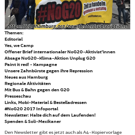
Themen:
Editorial
Yes, we Camp
Offener Brief internationaler NoG20-Aktivist*innen
Absage NoG20-Klima-Aktion Unplug G20
Paint it red! - Kampagne
Unsere Zahnbürste gegen ihre Repression
Neues aus Hamburg
Regionale Aktivitäten
Mit Bus & Bahn gegen den G20
Presseschau
Links, Mobi-Material & Bestelladressen
#NoG20 2017 Infoportal
Newsletter: Halte dich auf dem Laufenden!
Spenden & Soli-Mexikaner
Den Newsletter gibt es jetzt auch als A4-Kopiervorlage