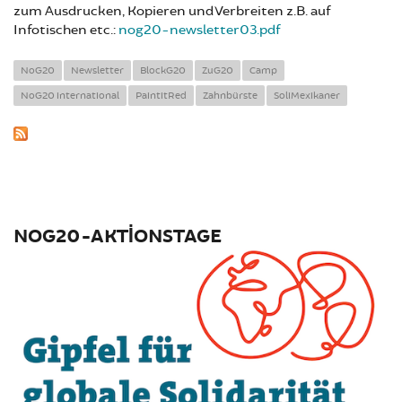
zum Ausdrucken, Kopieren und Verbreiten z.B. auf
Infotischen etc.:
nog20-newsletter03.pdf
NoG20
Newsletter
BlockG20
ZuG20
Camp
NoG20 international
PaintitRed
Zahnbürste
SoliMexikaner
NOG20-AKTIONSTAGE