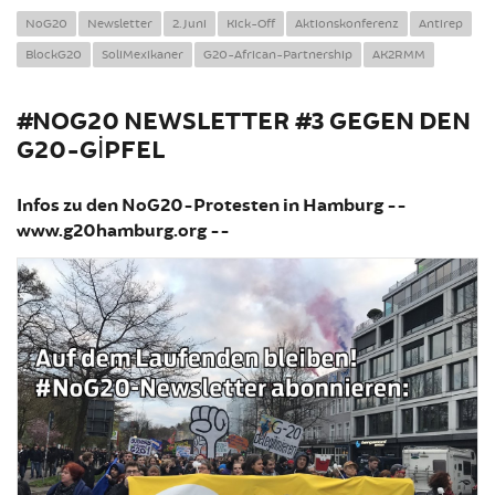
NoG20
Newsletter
2. Juni
Kick-Off
Aktionskonferenz
Antirep
BlockG20
SoliMexikaner
G20-African-Partnership
AK2RMM
#NOG20 NEWSLETTER #3 GEGEN DEN
G20-GIPFEL
Infos zu den NoG20-Protesten in Hamburg --
www.g20hamburg.org --