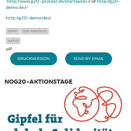
http://www.g20-protest.de/startseite/
of
http://g20-
demo.de
http://g20-demo.de
Demo
G20-Plattform
Aufruf
off
DRUCKVERSION
SEND BY EMAIL
NOG20-AKTIONSTAGE