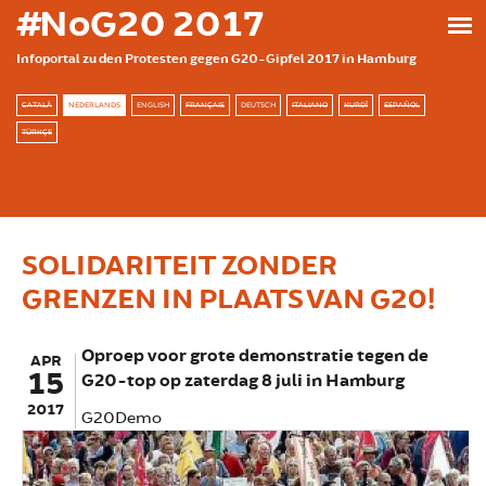
Skip to main content
#NoG20 2017
Infoportal zu den Protesten gegen G20-Gipfel 2017 in Hamburg
CATALÀ
NEDERLANDS
ENGLISH
FRANÇAIS
DEUTSCH
ITALIANO
KURDÎ
ESPAÑOL
TÜRKÇE
SOLIDARITEIT ZONDER
GRENZEN IN PLAATS VAN G20!
Oproep voor grote demonstratie tegen de
APR
15
G20-top op zaterdag 8 juli in Hamburg
2017
G20Demo