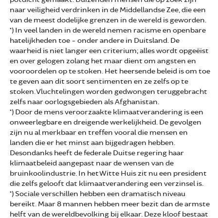
naar veiligheid verdrinken in de Middellandse Zee, die een
van de meest dodelijke grenzen in de wereld is geworden.
*) In veel landen in de wereld nemen racisme en openbare
hatelijkheden toe - onder andere in Duitsland. De
waarheid is niet langer een criterium; alles wordt opgeëist
en over gelogen zolang het maar dient om angsten en
vooroordelen op te stoken. Het heersende beleid is om toe
te geven aan dit soort sentimenten en ze zelfs op te
stoken. Vluchtelingen worden gedwongen teruggebracht
zelfs naar oorlogsgebieden als Afghanistan.
*) Door de mens veroorzaakte klimaatverandering is een
onweerlegbare en dreigende werkelijkheid. De gevolgen
zijn nu al merkbaar en treffen vooral die mensen en
landen die er het minst aan bijgedragen hebben.
Desondanks heeft de federale Duitse regering haar
klimaatbeleid aangepast naar de wensen van de
bruinkoolindustrie. In het Witte Huis zit nu een president
die zelfs gelooft dat klimaatverandering een verzinsel is.
*) Sociale verschillen hebben een dramatisch niveau
bereikt. Maar 8 mannen hebben meer bezit dan de armste
helft van de wereldbevolking bij elkaar. Deze kloof bestaat