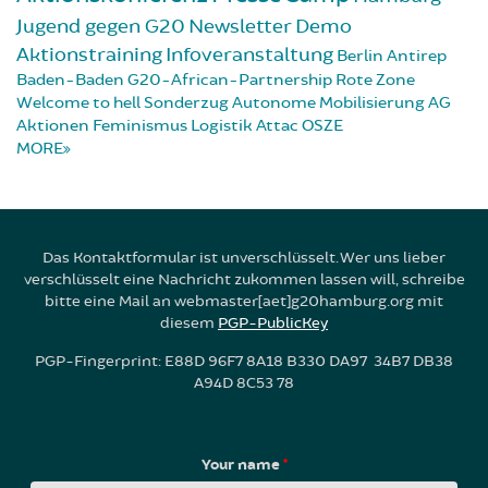
Jugend gegen G20
Newsletter
Demo
Aktionstraining
Infoveranstaltung
Berlin
Antirep
Baden-Baden
G20-African-Partnership
Rote Zone
Welcome to hell
Sonderzug
Autonome Mobilisierung
AG
Aktionen
Feminismus
Logistik
Attac
OSZE
MORE
Das Kontaktformular ist unverschlüsselt. Wer uns lieber
verschlüsselt eine Nachricht zukommen lassen will, schreibe
bitte eine Mail an webmaster[aet]g20hamburg.org mit
diesem
PGP-PublicKey
PGP-Fingerprint: E88D 96F7 8A18 B330 DA97 34B7 DB38
A94D 8C53 78
Your name
*