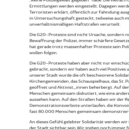
„keine Polizeigewalt gegeben“ habe. Die vielfach 
Ermittlungen werden eingestellt. Dagegen wer
Terroristen erklärt, öffentlich zur Fahndung au
in Untersuchungshaft gesteckt, teilweise auch 
unverhältnismäßigen Haftstrafen verurteilt.
Die G20-Proteste sind nicht Ursache, sondern 
Bewaffnung der Polizei, immer schärfere Gese
hat gerade trotz massenhafter Proteste sein Po
wollen folgen.
Die G20-Proteste haben aber nicht nur einschüc
gebracht, sondern wir haben auch viel Positives
unserer Stadt wurde die oft beschworene Solidar
Kirchengemeinden, das Schauspielhaus, das St. 
geöffnet und Aktivist_innen beherbergt. Auf dem 
Menschen gemeinsam diskutiert, wie eine andere,
aussehen kann. Auf den Straßen haben wir der Rep
Demonstrationsverbote unterlaufen, die Konvois
fast 80.000 Menschen gemeinsam demonstriert
An dieses Gefühl gelebter Solidarität werden wir
der Stadt sichtbar sein. Wir stehen noch immer f