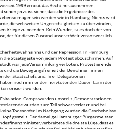
wie seit 1999 erneut das Recht herausnehmen,
 schon jetzt ist sicher, dass die Ergebnisse des
es ebenso mager sein werden wie in Hamburg. Nichts wird
ürde, die weltweiten Ungerechtigkeiten zu überwinden,
en Kriege zu beenden. Kein Wunder, ist es doch der von
st, der für diesen Zustand unserer Welt verantwortlich
s Sicherheitswahnsinns und der Repression. In Hamburg
m die Staatsgäste von jedem Protest abzuschirmen. Auf
ßstadt war jede Versammlung verboten. Protestierende
te und die Bewegungsfreiheit der Bewohner_innen
en der Staatschefs und ihrer Delegationen
 haben noch immer den nervtötenden Dauer-Lärm der
terrorisiert wurden.
auf Eskalation. Camps wurden umstellt, Demonstrationen
testierende wurden zum Teil schwer verletzt und bei
 keine Todesopfer. Im Nachgang wurden die Geschehnisse
den Kopf gestellt. Der damalige Hamburger Bürgermeister
desfinanzminister, verbreitete die dreiste Lüge, dass es