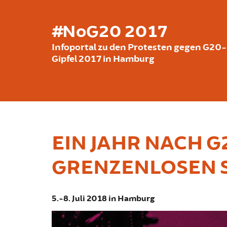
Skip to main content
#NoG20 2017
Infoportal zu den Protesten gegen G20-
Gipfel 2017 in Hamburg
EIN JAHR NACH G
GRENZENLOSEN S
5.-8. Juli 2018 in Hamburg