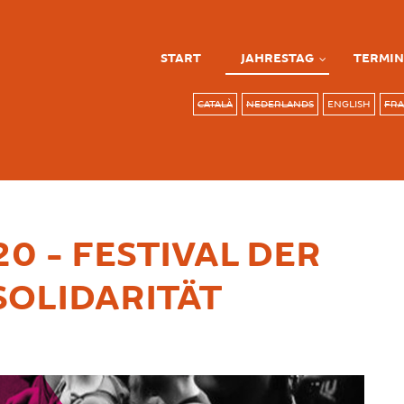
START
JAHRESTAG
TERMIN
CATALÀ
NEDERLANDS
ENGLISH
FRA
20 - FESTIVAL DER
OLIDARITÄT