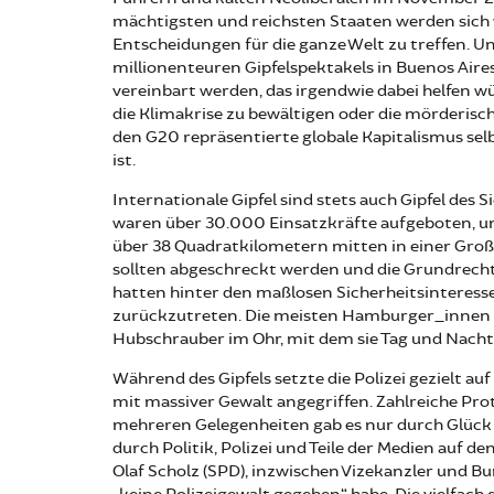
mächtigsten und reichsten Staaten werden sich 
Entscheidungen für die ganze Welt zu treffen. Und
millionenteuren Gipfelspektakels in Buenos Air
vereinbart werden, das irgendwie dabei helfen w
die Klimakrise zu bewältigen oder die mörderisch
den G20 repräsentierte globale Kapitalismus selb
ist.
Internationale Gipfel sind stets auch Gipfel de
waren über 30.000 Einsatzkräfte aufgeboten, u
über 38 Quadratkilometern mitten in einer Gro
sollten abgeschreckt werden und die Grundrech
hatten hinter den maßlosen Sicherheitsinteress
zurückzutreten. Die meisten Hamburger_innen
Hubschrauber im Ohr, mit dem sie Tag und Nacht 
Während des Gipfels setzte die Polizei gezielt 
mit massiver Gewalt angegriffen. Zahlreiche Pro
mehreren Gelegenheiten gab es nur durch Glück
durch Politik, Polizei und Teile der Medien auf 
Olaf Scholz (SPD), inzwischen Vizekanzler und Bun