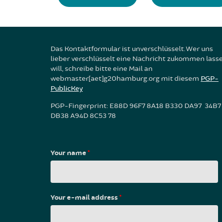
Das Kontaktformular ist unverschlüsselt. Wer uns
lieber verschlüsselt eine Nachricht zukommen lass
will, schreibe bitte eine Mail an
webmaster[aet]g20hamburg.org mit diesem
PGP-
PublicKey
PGP-Fingerprint: E88D 96F7 8A18 B330 DA97 34B7
DB38 A94D 8C53 78
Your name
*
Your e-mail address
*