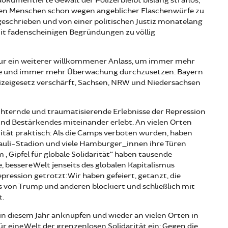
dokumentierte Gewalt der Polizei bleibt bislang straflos,
den Menschen schon wegen angeblicher Flaschenwürfe zu
sgeschrieben und von einer politischen Justiz monatelang
mit fadenscheinigen Begründungen zu völlig
nur ein weiterer willkommener Anlass, um immer mehr
tze und immer mehr Überwachung durchzusetzen. Bayern
lizeigesetz verschärft, Sachsen, NRW und Niedersachsen
hternde und traumatisierende Erlebnisse der Repression
 und Bestärkendes miteinander erlebt. An vielen Orten
ität praktisch: Als die Camps verboten wurden, haben
Pauli-Stadion und viele Hamburger_innen ihre Türen
„Gipfel für globale Solidarität“ haben tausende
 bessere Welt jenseits des globalen Kapitalismus
ression getrotzt: Wir haben gefeiert, getanzt, die
 von Trump und anderen blockiert und schließlich mit
.
 in diesem Jahr anknüpfen und wieder an vielen Orten in
ür eine Welt der grenzenlosen Solidarität ein: Gegen die