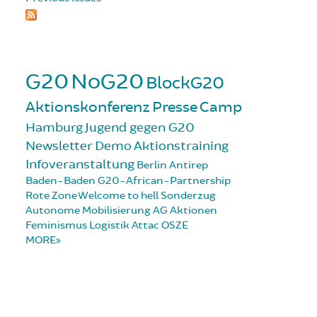
G20
NoG20
BlockG20
Aktionskonferenz
Presse
Camp
Hamburg
Jugend gegen G20
Newsletter
Demo
Aktionstraining
Infoveranstaltung
Berlin
Antirep
Baden-Baden
G20-African-Partnership
Rote Zone
Welcome to hell
Sonderzug
Autonome Mobilisierung
AG Aktionen
Feminismus
Logistik
Attac
OSZE
MORE