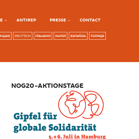
E
ANTIREP
PRESSE
CONTACT
NÇAIS
DEUTSCH
ITALIANO
KURDÎ
ESPAÑOL
TÜRKÇE
NOG20-AKTIONSTAGE