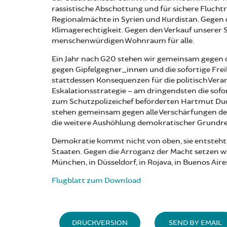
rassistische Abschottung und für sichere Flucht
Regionalmächte in Syrien und Kurdistan. Gegen d
Klimagerechtigkeit. Gegen den Verkauf unserer S
menschenwürdigen Wohnraum für alle.
Ein Jahr nach G20 stehen wir gemeinsam gegen die
gegen Gipfelgegner_innen und die sofortige Freil
stattdessen Konsequenzen für die politisch Vera
Eskalationsstrategie – am dringendsten die sofo
zum Schutzpolizeichef beförderten Hartmut Dud
stehen gemeinsam gegen alle Verschärfungen de
die weitere Aushöhlung demokratischer Grundre
Demokratie kommt nicht von oben, sie entsteht 
Staaten. Gegen die Arroganz der Macht setzen wir
München, in Düsseldorf, in Rojava, in Buenos Air
Flugblatt zum Download
DRUCKVERSION
SEND BY EMAIL