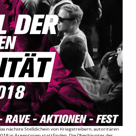
s nächste Stelldichein von Kriegstreibern, autoritären
18 in Argentinien stattfinden. Die Oberhäupter der