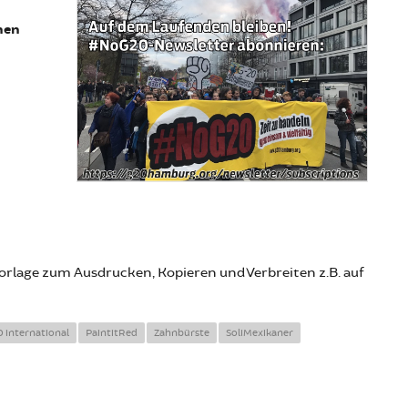
nen
vorlage zum Ausdrucken, Kopieren und Verbreiten z.B. auf
 international
PaintitRed
Zahnbürste
SoliMexikaner