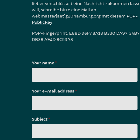
lieber verschlüsselt eine Nachricht zukommen lass
will, schreibe bitte eine Mail an
webmaster[aet]g20hamburg.org mit diesem
PGP-
PublicKey
PGP-Fingerprint: E88D 96F7 8A18 B330 DA97 34B7
DB38 A94D 8C53 78
Your name
*
Your e-mail address
*
Subject
*