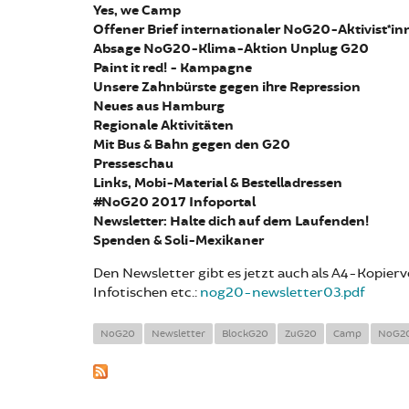
Yes, we Camp
Offener Brief internationaler NoG20-Aktivist*in
Absage NoG20-Klima-Aktion Unplug G20
Paint it red! - Kampagne
Unsere Zahnbürste gegen ihre Repression
Neues aus Hamburg
Regionale Aktivitäten
Mit Bus & Bahn gegen den G20
Presseschau
Links, Mobi-Material & Bestelladressen
#NoG20 2017 Infoportal
Newsletter: Halte dich auf dem Laufenden!
Spenden & Soli-Mexikaner
Den Newsletter gibt es jetzt auch als A4-Kopier
Infotischen etc.:
nog20-newsletter03.pdf
NoG20
Newsletter
BlockG20
ZuG20
Camp
NoG20