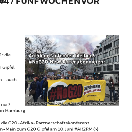
4 / FÜNF WOCHEN VOR
r die
 Gipfel
n – auch
mmer?
. in Hamburg
en die G20-Afrika-Partnerschaftskonferenz
ein-Main zum G20 Gipfel am 10. Juni #AK2RM
(>)