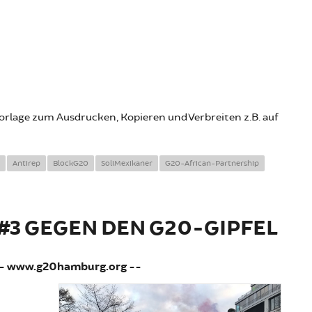
vorlage zum Ausdrucken, Kopieren und Verbreiten z.B. auf
Antirep
BlockG20
SoliMexikaner
G20-African-Partnership
3 GEGEN DEN G20-GIPFEL
-- www.g20hamburg.org --