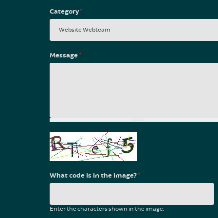
Category
*
Message
*
What code is in the image?
*
Enter the characters shown in the image.