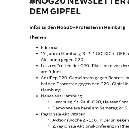
#NOG20 NEWSLETTER #
DEM GIPFEL
Infos zu den NoG20-Protesten in Hamburg
Themen:
Editorial
17. Juni in Hamburg: 3-2-1 GO! KICK-OFF fü
Aktionen gegen G20
Letztes Treffen der G20-Plattform vor dem
am 9. Juni
AntiRep G20: Gemeinsam gegen Repressio
bei den Protesten gegen den G20-Gipfel in
Hamburg
Neues aus Hamburg
Hamburg, St. Pauli: G20, Heisser So
Demo: We are here! am Samstag 24.6
Regionale Aktivitäten
Aktionswoche 2.-13.6. in Berlin geg
2. regionale Aktionskonferenz in Rh