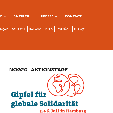
E
ANTIREP
PRESSE
CONTACT
NÇAIS
DEUTSCH
ITALIANO
KURDÎ
ESPAÑOL
TÜRKÇE
NOG20-AKTIONSTAGE