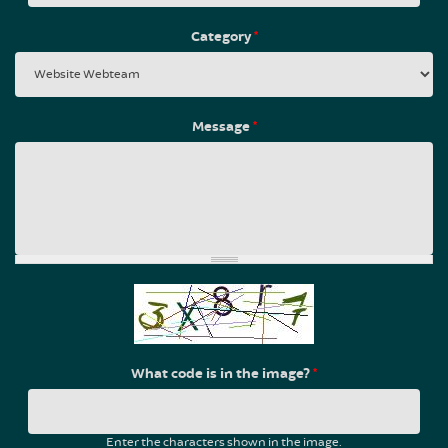
Category
*
Message
*
What code is in the image?
*
Enter the characters shown in the image.