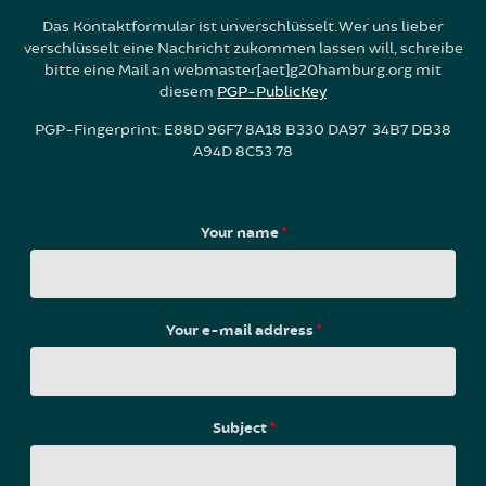
Das Kontaktformular ist unverschlüsselt. Wer uns lieber
verschlüsselt eine Nachricht zukommen lassen will, schreibe
bitte eine Mail an webmaster[aet]g20hamburg.org mit
diesem
PGP-PublicKey
PGP-Fingerprint: E88D 96F7 8A18 B330 DA97 34B7 DB38
A94D 8C53 78
Your name
*
Your e-mail address
*
Subject
*