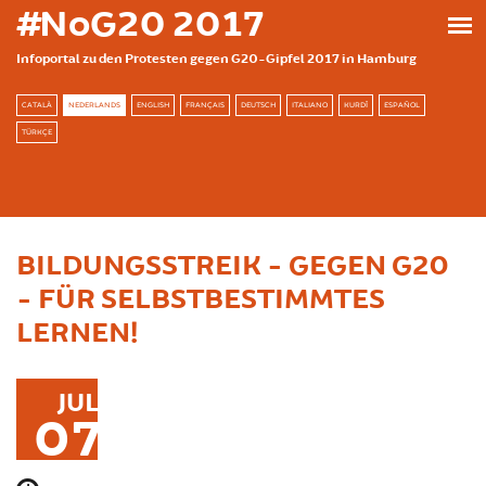
Skip to main content
#NoG20 2017
Infoportal zu den Protesten gegen G20-Gipfel 2017 in Hamburg
CATALÀ
NEDERLANDS
ENGLISH
FRANÇAIS
DEUTSCH
ITALIANO
KURDÎ
ESPAÑOL
TÜRKÇE
BILDUNGSSTREIK - GEGEN G20
- FÜR SELBSTBESTIMMTES
LERNEN!
JUL
07