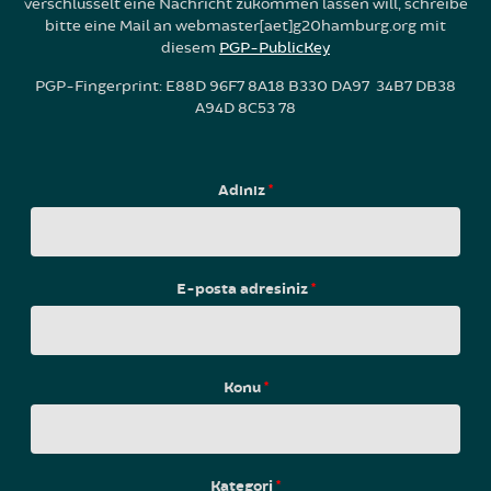
verschlüsselt eine Nachricht zukommen lassen will, schreibe
bitte eine Mail an webmaster[aet]g20hamburg.org mit
diesem
PGP-PublicKey
PGP-Fingerprint: E88D 96F7 8A18 B330 DA97 34B7 DB38
A94D 8C53 78
Adınız
*
E-posta adresiniz
*
Konu
*
Kategori
*