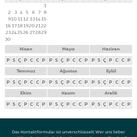
1
2
3
4
5
6
7
8
9
10
11
12
13
14
15
16
17
18
19
20
21
22
23
24
25
26
27
28
29
30
Nisan
Mayıs
Haziran
P
S
Ç
P
C
C
P
P
S
Ç
P
C
C
P
P
S
Ç
P
C
C
P
Temmuz
Ağustos
Eylül
P
S
Ç
P
C
C
P
P
S
Ç
P
C
C
P
P
S
Ç
P
C
C
P
Ekim
Kasım
Aralık
P
S
Ç
P
C
C
P
P
S
Ç
P
C
C
P
P
S
Ç
P
C
C
P
Das Kontaktformular ist unverschlüsselt. Wer uns lieber