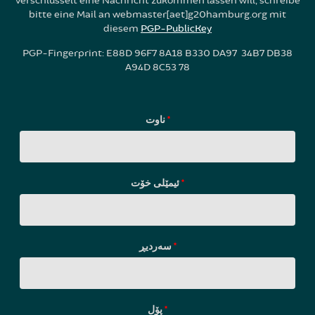
verschlüsselt eine Nachricht zukommen lassen will, schreibe
bitte eine Mail an webmaster[aet]g20hamburg.org mit
diesem
PGP-PublicKey
PGP-Fingerprint: E88D 96F7 8A18 B330 DA97 34B7 DB38
A94D 8C53 78
ناوت
*
ئیمێلی خۆت
*
سه‌ردیڕ
*
پۆل
*