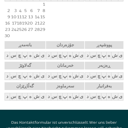
1
2
3
4
5
6
7
8
9
10
11
12
13
14
15
16
17
18
19
20
21
22
23
24
25
26
27
28
29
30
پووشپەڕ
جۆزەردان
بانەمەڕ
ی
ش
ه
پ
چ
س
د
ی
ش
ه
پ
چ
س
د
ی
ش
ه
پ
چ
س
د
ڕەزبەر
خەرمانان
گەلاوێژ
ی
ش
ه
پ
چ
س
د
ی
ش
ه
پ
چ
س
د
ی
ش
ه
پ
چ
س
د
بەفرانبار
سەرماوەز
گەڵاڕێزان
ی
ش
ه
پ
چ
س
د
ی
ش
ه
پ
چ
س
د
ی
ش
ه
پ
چ
س
د
Das Kontaktformular ist unverschlüsselt. Wer uns lieber