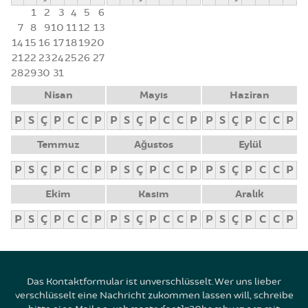
1
2
3
4
5
6
7
8
9
10
11
12
13
14
15
16
17
18
19
20
21
22
23
24
25
26
27
28
29
30
31
Nisan
Mayıs
Haziran
P
S
Ç
P
C
C
P
P
S
Ç
P
C
C
P
P
S
Ç
P
C
C
P
Temmuz
Ağustos
Eylül
P
S
Ç
P
C
C
P
P
S
Ç
P
C
C
P
P
S
Ç
P
C
C
P
Ekim
Kasım
Aralık
P
S
Ç
P
C
C
P
P
S
Ç
P
C
C
P
P
S
Ç
P
C
C
P
Das Kontaktformular ist unverschlüsselt. Wer uns lieber
verschlüsselt eine Nachricht zukommen lassen will, schreibe