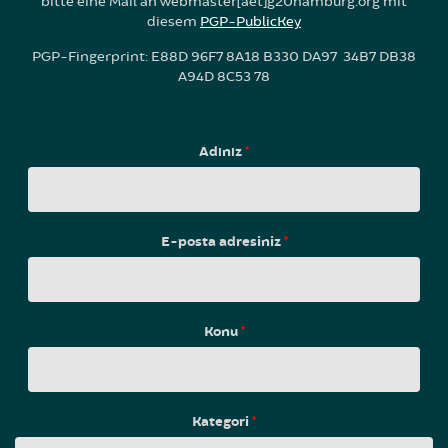
bitte eine Mail an webmaster[aet]g20hamburg.org mit
diesem
PGP-PublicKey
PGP-Fingerprint: E88D 96F7 8A18 B330 DA97 34B7 DB38
A94D 8C53 78
Adınız
*
E-posta adresiniz
*
Konu
*
Kategori
*