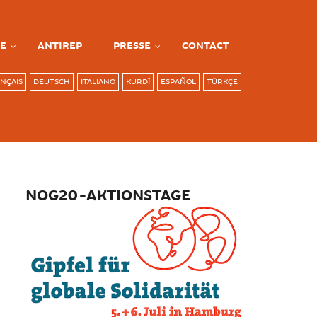
E
ANTIREP
PRESSE
CONTACT
NÇAIS
DEUTSCH
ITALIANO
KURDÎ
ESPAÑOL
TÜRKÇE
NOG20-AKTIONSTAGE