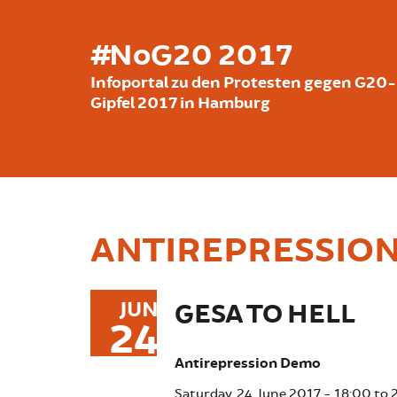
Skip to main content
#NoG20 2017
Infoportal zu den Protesten gegen G20-
Gipfel 2017 in Hamburg
ANTIREPRESSIO
JUN
GESA TO HELL
24
Antirepression Demo
Saturday, 24. June 2017 -
18:00
to