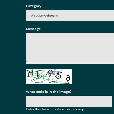
Category
*
Message
*
What code is in the image?
*
Enter the characters shown in the image.