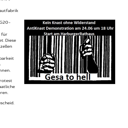
autfabrik
n G20-
 für
t. Diese
zellen
barkeit
m
önnen.
rotest
aatliche
ren.
scheid.