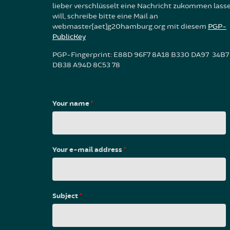
lieber verschlüsselt eine Nachricht zukommen lass
will, schreibe bitte eine Mail an
webmaster[aet]g20hamburg.org mit diesem
PGP-
PublicKey
PGP-Fingerprint: E88D 96F7 8A18 B330 DA97 34B7
DB38 A94D 8C53 78
Your name
*
Your e-mail address
*
Subject
*