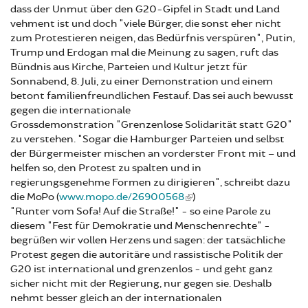
dass der Unmut über den G20-Gipfel in Stadt und Land
vehment ist und doch "viele Bürger, die sonst eher nicht
zum Protestieren neigen, das Bedürfnis verspüren", Putin,
Trump und Erdogan mal die Meinung zu sagen, ruft das
Bündnis aus Kirche, Parteien und Kultur jetzt für
Sonnabend, 8. Juli, zu einer Demonstration und einem
betont familienfreundlichen Festauf. Das sei auch bewusst
gegen die internationale
Grossdemonstration "Grenzenlose Solidarität statt G20"
zu verstehen. "Sogar die Hamburger Parteien und selbst
der Bürgermeister mischen an vorderster Front mit – und
helfen so, den Protest zu spalten und in
regierungsgenehme Formen zu dirigieren", schreibt dazu
die MoPo (
www.mopo.de/26900568
)
"Runter vom Sofa! Auf die Straße!" - so eine Parole zu
diesem "Fest für Demokratie und Menschenrechte" -
begrüßen wir vollen Herzens und sagen: der tatsächliche
Protest gegen die autoritäre und rassistische Politik der
G20 ist international und grenzenlos - und geht ganz
sicher nicht mit der Regierung, nur gegen sie. Deshalb
nehmt besser gleich an der internationalen