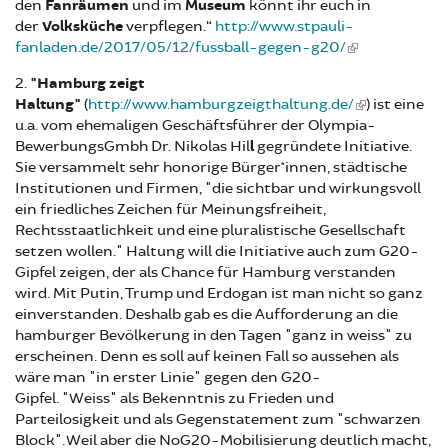
den
Fanräumen
und im
Museum
könnt ihr euch in
der
Volksküche
verpflegen.“
http://www.stpauli-
fanladen.de/2017/05/12/fussball-gegen-g20/
2.
"Hamburg zeigt
Haltung"
(
http://www.hamburgzeigthaltung.de/
) ist eine
u.a. vom ehemaligen Geschäftsführer der Olympia-
BewerbungsGmbh Dr. Nikolas Hil
l
gegründete Initiative.
Sie versammelt sehr honorige Bürger*innen, städtische
Institutionen und Firmen, "die sichtbar und wirkungsvoll
ein friedliches Zeichen für Meinungsfreiheit,
Rechtsstaatlichkeit und eine pluralistische Gesellschaft
setzen wollen." Haltung will die Initiative auch zum G20-
Gipfel zeigen, der als Chance für Hamburg verstanden
wird. Mit Putin, Trump und Erdogan ist man nicht so ganz
einverstanden. Deshalb gab es die Aufforderung an die
hamburger Bevölkerung in den Tagen "ganz in weiss" zu
erscheinen. Denn es soll auf keinen Fall so aussehen als
wäre man "in erster Linie" gegen den G20-
Gipfel. "Weiss" als Bekenntnis zu Frieden und
Parteilosigkeit und als Gegenstatement zum "schwarzen
Block". Weil aber die NoG20-Mobilisierung deutlich macht,