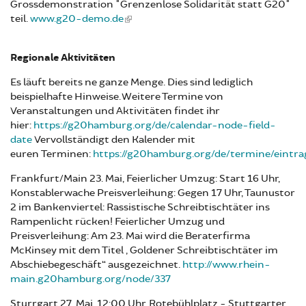
Grossdemonstration "Grenzenlose Solidarität statt G20"
teil.
www.g20-demo.de
Regionale Aktivitäten
Es läuft bereits ne ganze Menge. Dies sind lediglich
beispielhafte Hinweise. Weitere Termine von
Veranstaltungen und Aktivitäten findet ihr
hier:
https://g20hamburg.org/de/calendar-node-field-
date
Vervollständigt den Kalender mit
euren Terminen:
https://g20hamburg.org/de/termine/eintr
Frankfurt/Main 23. Mai, Feierlicher Umzug: Start 16 Uhr,
Konstablerwache Preisverleihung: Gegen 17 Uhr, Taunustor
2 im Bankenviertel: Rassistische Schreibtischtäter ins
Rampenlicht rücken! Feierlicher Umzug und
Preisverleihung: Am 23. Mai wird die Beraterfirma
McKinsey mit dem Titel „Goldener Schreibtischtäter im
Abschiebegeschäft“ ausgezeichnet.
http://www.rhein-
main.g20hamburg.org/node/337
Sturrgart 27. Mai, 12:00 Uhr, Rotebühlplatz - Stuttgarter