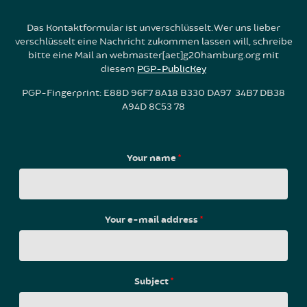
Das Kontaktformular ist unverschlüsselt. Wer uns lieber
verschlüsselt eine Nachricht zukommen lassen will, schreibe
bitte eine Mail an webmaster[aet]g20hamburg.org mit
diesem
PGP-PublicKey
PGP-Fingerprint: E88D 96F7 8A18 B330 DA97 34B7 DB38
A94D 8C53 78
Your name
*
Your e-mail address
*
Subject
*