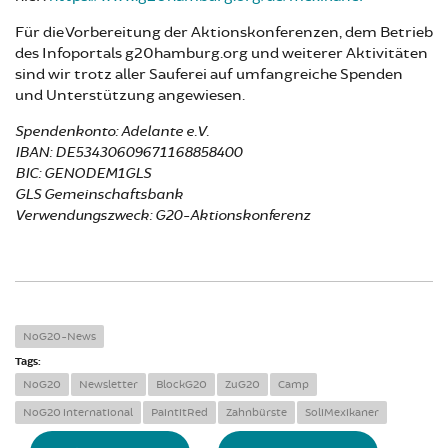
Für die Vorbereitung der Aktionskonferenzen, dem Betrieb
des Infoportals g20hamburg.org und weiterer Aktivitäten
sind wir trotz aller Sauferei auf umfangreiche Spenden
und Unterstützung angewiesen.
Spendenkonto: Adelante e.V.
IBAN: DE53430609671168858400
BIC: GENODEM1GLS
GLS Gemeinschaftsbank
Verwendungszweck: G20-Aktionskonferenz
NoG20-News
Tags:
NoG20
Newsletter
BlockG20
ZuG20
Camp
NoG20 international
PaintitRed
Zahnbürste
SoliMexikaner