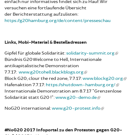
einfach nur informatives findet sich zu Hauf. Wir
versuchen eine fortlaufende Übersicht
der Berichterstattung aufzulisten:
https://g20hamburg.org/de/content/presseschau
Links, Mobi-Material & Bestelladressen
Gipfel für globale Solidarität:
solidarity-summit.org
Bündnis G20 Welcome to Hell, Internationale
antikapitalistische Demonstration
7.7.17:
www.g20tohell.blackblogs.org
Block G20, clour the red zone, 7.7.17:
www.blockg20.org
Hafenaktion 7.7.17:
https://shutdown-hamburg.org/
Internationale Demonstration am 8.7.17 "Grenzenlose
Solidarität statt G20 !":
www.g20-demo.de
NoG20 international:
www.g20-protest.info
#NoG20 2017 Infoportal zu den Protesten gegen G20-