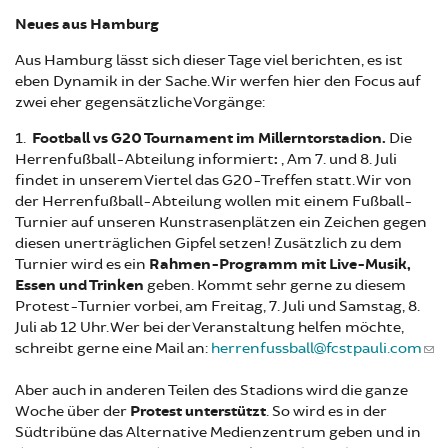
Neues aus Hamburg
Aus Hamburg lässt sich dieser Tage viel berichten, es ist
eben Dynamik in der Sache. Wir werfen hier den Focus auf
zwei eher gegensätzliche Vorgänge:
1.
Football vs G20 Tournament im Millerntorstadion.
Die
Herrenfußball-Abteilung informiert
:
„Am 7. und 8. Juli
findet in unserem Viertel das G20-Treffen statt. Wir von
der Herrenfußball-Abteilung wollen mit einem Fußball-
Turnier auf unseren Kunstrasenplätzen ein Zeichen gegen
diesen unerträglichen Gipfel setzen! Zusätzlich zu dem
Turnier wird es ein
Rahmen-Programm mit Live-Musik,
Essen und Trinken
geben. Kommt sehr gerne zu diesem
Protest-Turnier vorbei, am Freitag, 7. Juli und Samstag, 8.
Juli ab 12 Uhr. Wer bei der Veranstaltung helfen möchte,
schreibt gerne eine Mail an:
herrenfussball@fcstpauli.com
Aber auch in anderen Teilen des Stadions wird die ganze
Woche über der
Protest unterstützt
. So wird es in der
Südtribüne das Alternative Medienzentrum geben und in