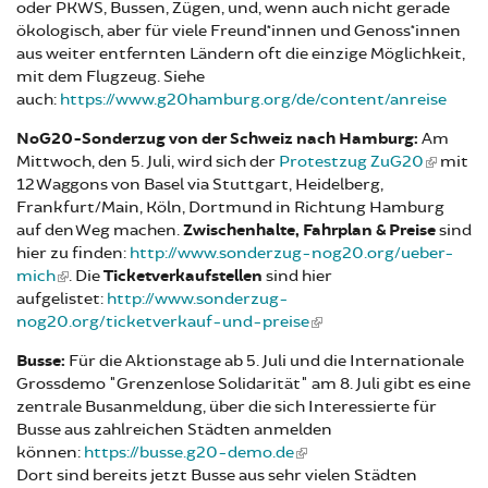
oder PKWS, Bussen, Zügen, und, wenn auch nicht gerade
ökologisch, aber für viele Freund*innen und Genoss*innen
aus weiter entfernten Ländern oft die einzige Möglichkeit,
mit dem Flugzeug. Siehe
auch:
https://www.g20hamburg.org/de/content/anreise
NoG20-Sonderzug von der Schweiz nach Hamburg:
Am
Mittwoch, den 5. Juli, wird sich der
Protestzug ZuG20
mit
12 Waggons von Basel via Stuttgart, Heidelberg,
Frankfurt/Main, Köln, Dortmund in Richtung Hamburg
auf den Weg machen.
Zwischenhalte, Fahrplan & Preise
sind
hier zu finden:
http://www.sonderzug-nog20.org/ueber-
mich
. Die
Ticketverkaufstellen
sind hier
aufgelistet:
http://www.sonderzug-
nog20.org/ticketverkauf-und-preise
Busse:
Für die Aktionstage ab 5. Juli und die Internationale
Grossdemo "Grenzenlose Solidarität" am 8. Juli gibt es eine
zentrale Busanmeldung, über die sich Interessierte für
Busse aus zahlreichen Städten anmelden
können:
https://busse.g20-demo.de
Dort sind bereits jetzt Busse aus sehr vielen Städten