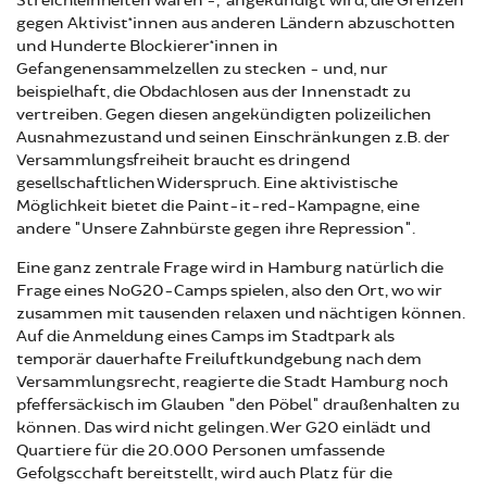
Streichleinheiten wären -, angekündigt wird, die Grenzen
gegen Aktivist*innen aus anderen Ländern abzuschotten
und Hunderte Blockierer*innen in
Gefangenensammelzellen zu stecken - und, nur
beispielhaft, die Obdachlosen aus der Innenstadt zu
vertreiben. Gegen diesen angekündigten polizeilichen
Ausnahmezustand und seinen Einschränkungen z.B. der
Versammlungsfreiheit braucht es dringend
gesellschaftlichen Widerspruch. Eine aktivistische
Möglichkeit bietet die Paint-it-red-Kampagne, eine
andere "Unsere Zahnbürste gegen ihre Repression".
Eine ganz zentrale Frage wird in Hamburg natürlich die
Frage eines NoG20-Camps spielen, also den Ort, wo wir
zusammen mit tausenden relaxen und nächtigen können.
Auf die Anmeldung eines Camps im Stadtpark als
temporär dauerhafte Freiluftkundgebung nach dem
Versammlungsrecht, reagierte die Stadt Hamburg noch
pfeffersäckisch im Glauben "den Pöbel" draußenhalten zu
können. Das wird nicht gelingen. Wer G20 einlädt und
Quartiere für die 20.000 Personen umfassende
Gefolgscchaft bereitstellt, wird auch Platz für die