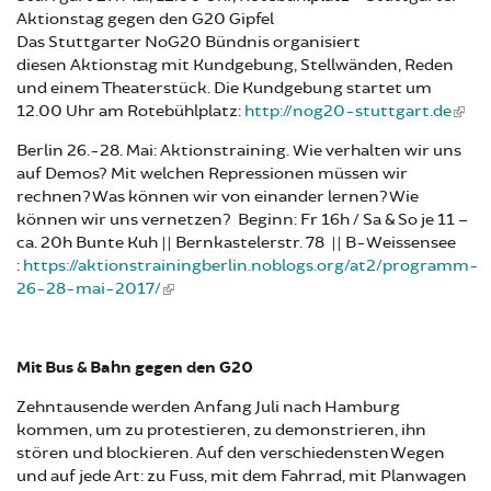
Aktionstag gegen den G20 Gipfel
Das Stuttgarter NoG20 Bündnis organisiert
diesen Aktionstag mit Kundgebung, Stellwänden, Reden
und einem Theaterstück. Die Kundgebung startet um
12.00 Uhr am Rotebühlplatz:
http://nog20-stuttgart.de
Berlin 26.-28. Mai: Aktionstraining. Wie verhalten wir uns
auf Demos? Mit welchen Repressionen müssen wir
rechnen? Was können wir von einander lernen? Wie
können wir uns vernetzen?
Beginn: Fr 16h / Sa & So je 11 –
ca. 20h Bunte Kuh || Bernkastelerstr. 78 || B-Weissensee
:
https://aktionstrainingberlin.noblogs.org/at2/programm-
26-28-mai-2017/
Mit Bus & Bahn gegen den G20
Zehntausende werden Anfang Juli nach Hamburg
kommen, um zu protestieren, zu demonstrieren, ihn
stören und blockieren. Auf den verschiedensten Wegen
und auf jede Art: zu Fuss, mit dem Fahrrad, mit Planwagen