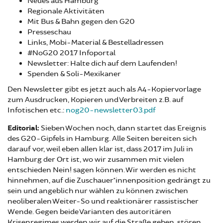
Neues aus Hamburg
Regionale Aktivitäten
Mit Bus & Bahn gegen den G20
Presseschau
Links, Mobi-Material & Bestelladressen
#NoG20 2017 Infoportal
Newsletter: Halte dich auf dem Laufenden!
Spenden & Soli-Mexikaner
Den Newsletter gibt es jetzt auch als A4-Kopiervorlage
zum Ausdrucken, Kopieren und Verbreiten z.B. auf
Infotischen etc.:
nog20-newsletter03.pdf
Editorial:
Sieben Wochen noch, dann startet das Ereignis
des G20-Gipfels in Hamburg. Alle Seiten bereiten sich
darauf vor, weil eben allen klar ist, dass 2017 im Juli in
Hamburg der Ort ist, wo wir zusammen mit vielen
entschieden Nein! sagen können. Wir werden es nicht
hinnehmen, auf die Zuschauer*innenposition gedrängt zu
sein und angeblich nur wählen zu können zwischen
neoliberalen Weiter-So und reaktionärer rassistischer
Wende. Gegen beide Varianten des autoritären
Krisenregimes werden wir auf die Straße gehen, stören