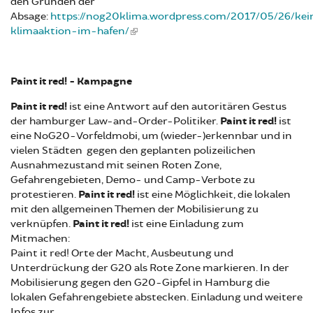
den Gründen der
Absage:
https://nog20klima.wordpress.com/2017/05/26/kei
klimaaktion-im-hafen/
Paint it red! - Kampagne
Paint it red!
ist eine Antwort auf den autoritären Gestus
der hamburger Law-and-Order-Politiker.
Paint it red!
ist
eine NoG20-Vorfeldmobi, um (wieder-)erkennbar und in
vielen Städten gegen den geplanten polizeilichen
Ausnahmezustand mit seinen Roten Zone,
Gefahrengebieten, Demo- und Camp-Verbote zu
protestieren.
Paint it red!
ist eine Möglichkeit, die lokalen
mit den allgemeinen Themen der Mobilisierung zu
verknüpfen.
Paint it red!
ist eine Einladung zum
Mitmachen:
Paint it red! Orte der Macht, Ausbeutung und
Unterdrückung der G20 als Rote Zone markieren. In der
Mobilisierung gegen den G20-Gipfel in Hamburg die
lokalen Gefahrengebiete abstecken. Einladung und weitere
Infos zur