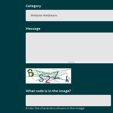
Category
*
Message
*
What code is in the image?
*
Enter the characters shown in the image.