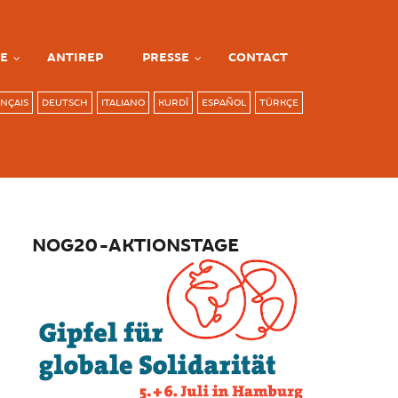
E
ANTIREP
PRESSE
CONTACT
NÇAIS
DEUTSCH
ITALIANO
KURDÎ
ESPAÑOL
TÜRKÇE
NOG20-AKTIONSTAGE