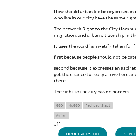
How should urban life be organised in 
who live in our city have the same right
The network Right to the City Hamburg
migration, and urban citizenship in the
It uses the word "arrivati" (italian for
first because people should not be cate
second because it expresses an aspirati
get the chance to really arrive here an
there.
The right to the city has no borders!
G20
NoG20
Recht auf Stadt
Aufruf
off
DRUCKVERSION
SEND 