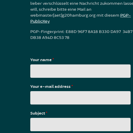
lieber verschlüsselt eine Nachricht zukommen lass
will, schreibe bitte eine Mail an
webmaster[aet]g20hamburg.org mit diesem
PGP-
PublicKey
PGP-Fingerprint: E88D 96F7 8A18 B330 DA97 34B7
DB38 A94D 8C53 78
Your name
*
Your e-mail address
*
Subject
*