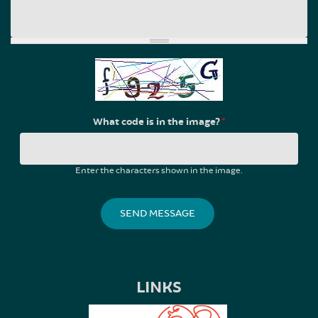
What code is in the image?
*
Enter the characters shown in the image.
LINKS