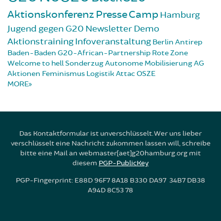
Aktionskonferenz
Presse
Camp
Hamburg
Jugend gegen G20
Newsletter
Demo
Aktionstraining
Infoveranstaltung
Berlin
Antirep
Baden-Baden
G20-African-Partnership
Rote Zone
Welcome to hell
Sonderzug
Autonome Mobilisierung
AG
Aktionen
Feminismus
Logistik
Attac
OSZE
MORE
Das Kontaktformular ist unverschlüsselt. Wer uns lieber
verschlüsselt eine Nachricht zukommen lassen will, schreibe
bitte eine Mail an webmaster[aet]g20hamburg.org mit
diesem
PGP-PublicKey
PGP-Fingerprint: E88D 96F7 8A18 B330 DA97 34B7 DB38
A94D 8C53 78