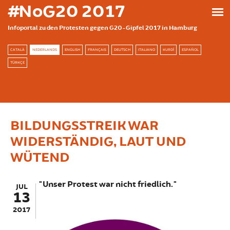
Skip to main content
#NoG20 2017
Infoportal zu den Protesten gegen G20-Gipfel 2017 in Hamburg
CATALÀ
NEDERLANDS
ENGLISH
FRANÇAIS
DEUTSCH
ITALIANO
KURDÎ
ESPAÑOL
TÜRKÇE
BILDUNGSSTREIK WAR
WIDERSTÄNDIG, LAUT UND
WÜTEND
"Unser Protest war nicht friedlich."
JUL
13
2017