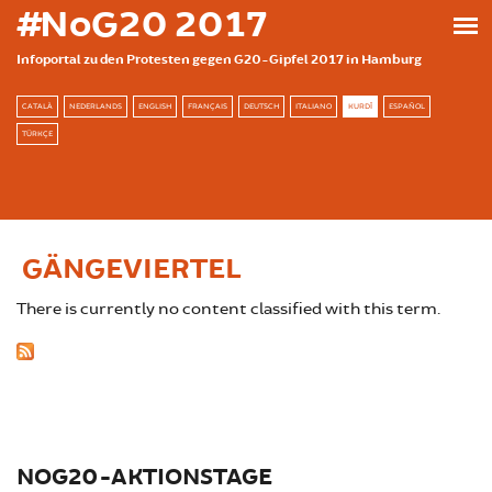
بازبدە بۆ ناوەڕۆکی سەرەکی
#NoG20 2017
Infoportal zu den Protesten gegen G20-Gipfel 2017 in Hamburg
CATALÀ
NEDERLANDS
ENGLISH
FRANÇAIS
DEUTSCH
ITALIANO
KURDÎ
ESPAÑOL
TÜRKÇE
GÄNGEVIERTEL
There is currently no content classified with this term.
NOG20-AKTIONSTAGE