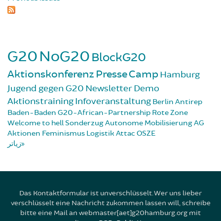
G20
NoG20
BlockG20
Aktionskonferenz
Presse
Camp
Hamburg
Jugend gegen G20
Newsletter
Demo
Aktionstraining
Infoveranstaltung
Berlin
Antirep
Baden-Baden
G20-African-Partnership
Rote Zone
Welcome to hell
Sonderzug
Autonome Mobilisierung
AG
Aktionen
Feminismus
Logistik
Attac
OSZE
زیاتر
Das Kontaktformular ist unverschlüsselt. Wer uns lieber
verschlüsselt eine Nachricht zukommen lassen will, schreibe
bitte eine Mail an webmaster[aet]g20hamburg.org mit