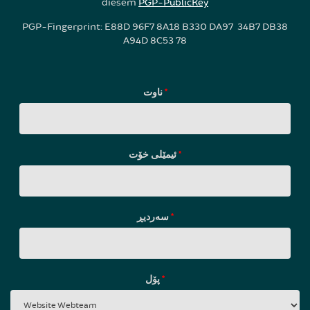
diesem
PGP-PublicKey
PGP-Fingerprint: E88D 96F7 8A18 B330 DA97 34B7 DB38
A94D 8C53 78
ناوت
*
ئیمێلی خۆت
*
سه‌ردیڕ
*
پۆل
*