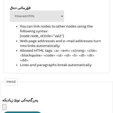
فۆرماتی دەق
You can link nodes to other nodes using the
following syntax:
[node:
,title="val2"]
node_id
Web page addresses and e-mail addresses turn
into links automatically.
Allowed HTML tags: <a> <em> <strong> <cite>
<blockquote> <code> <ul> <ol> <li> <dl> <dt>
<dd>
Lines and paragraphs break automatically.
IMAGE
پەڕگەیەکی نوێ زیادبکە