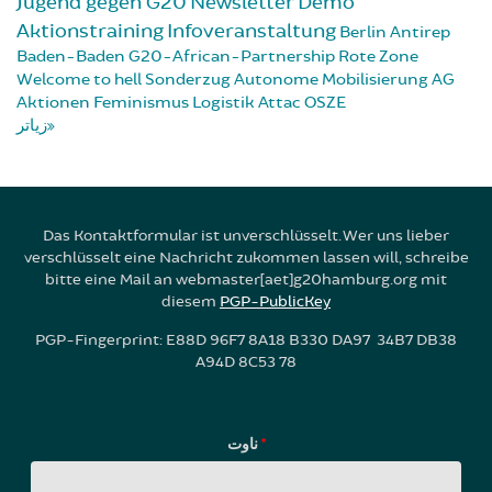
Jugend gegen G20
Newsletter
Demo
Aktionstraining
Infoveranstaltung
Berlin
Antirep
Baden-Baden
G20-African-Partnership
Rote Zone
Welcome to hell
Sonderzug
Autonome Mobilisierung
AG
Aktionen
Feminismus
Logistik
Attac
OSZE
زیاتر
Das Kontaktformular ist unverschlüsselt. Wer uns lieber
verschlüsselt eine Nachricht zukommen lassen will, schreibe
bitte eine Mail an webmaster[aet]g20hamburg.org mit
diesem
PGP-PublicKey
PGP-Fingerprint: E88D 96F7 8A18 B330 DA97 34B7 DB38
A94D 8C53 78
ناوت
*