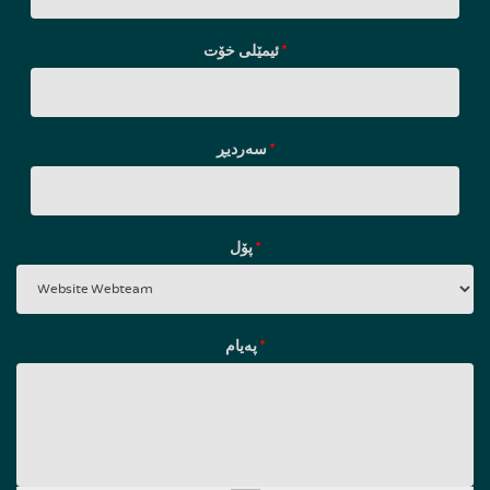
ئیمێلی خۆت
*
سه‌ردیڕ
*
پۆل
*
پەیام
*