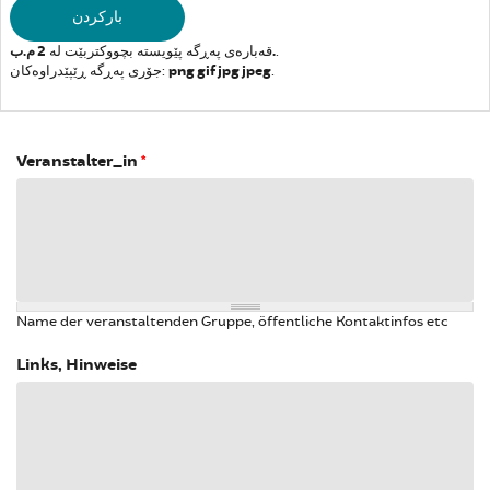
قەبارەی پەڕگە پێویستە بچووکتربێت لە
2 م.ب.
.
جۆری پەڕگە ڕێپێدراوەکان:
png gif jpg jpeg
.
Veranstalter_in
*
Name der veranstaltenden Gruppe, öffentliche Kontaktinfos etc
Links, Hinweise