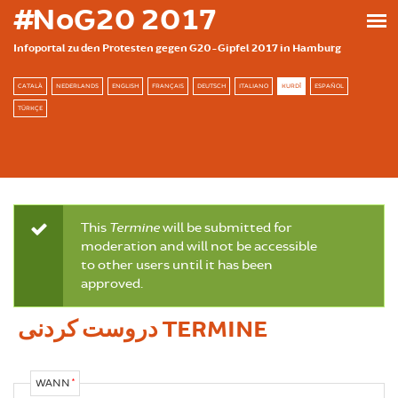
بازبدە بۆ ناوەڕۆکی سەرەکی
#NoG20 2017
Infoportal zu den Protesten gegen G20-Gipfel 2017 in Hamburg
CATALÀ
NEDERLANDS
ENGLISH
FRANÇAIS
DEUTSCH
ITALIANO
KURDÎ
ESPAÑOL
TÜRKÇE
This
Termine
will be submitted for
پەیامی ڕەوش
moderation and will not be accessible
to other users until it has been
approved.
دروست کردنی TERMINE
WANN
*